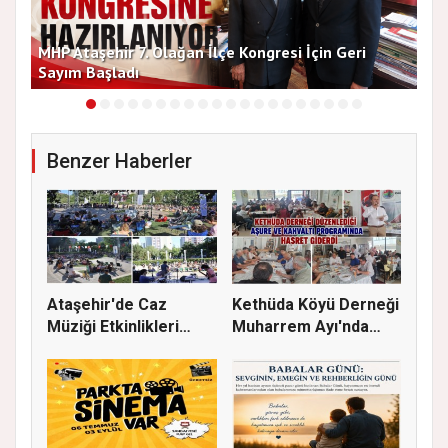
MHP Ataşehir 7. Olağan İlçe Kongresi İçin Geri
Baş
Sayım Başladı
Bir
Benzer Haberler
Ataşehir'de Caz
Kethüda Köyü Derneği
Müziği Etkinlikleri
Muharrem Ayı'nda
devam ede...
Gönülle...