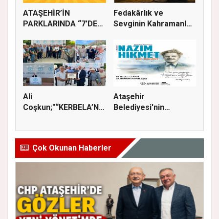
ATAŞEHİR’İN
Fedakârlık ve
PARKLARINDA “7’DEN
Sevginin Kahramanları
70’E SİNEMA KE...
Olan Baba...
Ali
Ataşehir
Coşkun;"“KERBELA’NIN
Belediyesi'nin
YASI, ADALETİN VE
düzenlediği Nazım
HA...
Hik...
Çok Okunan Haberler