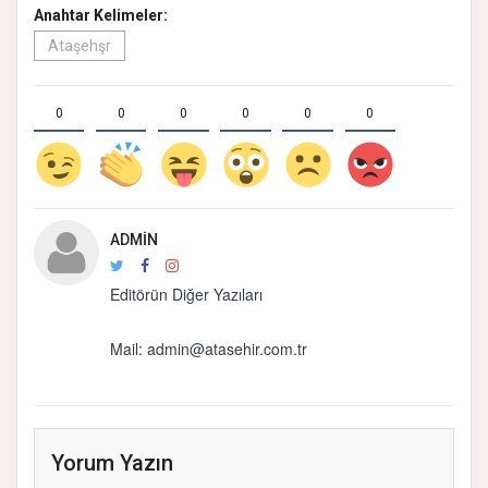
Anahtar Kelimeler:
Ataşehşr
0
0
0
0
0
0
ADMIN
Editörün Diğer Yazıları
Mail: admin@atasehir.com.tr
Yorum Yazın