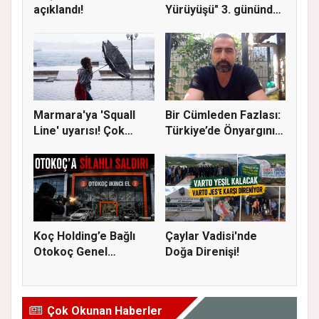
açıklandı!
Yürüyüşü" 3. gününde
Gere...
Marmara'ya 'Squall
Bir Cümleden Fazlası:
Line' uyarısı! Çok
Türkiye’de Önyargının
kuvvetl...
S...
Koç Holding’e Bağlı
Çaylar Vadisi'nde
Otokoç Genel
Doğa Direnişi!
Müdürlüğü He...
Çok Okunan Haberler