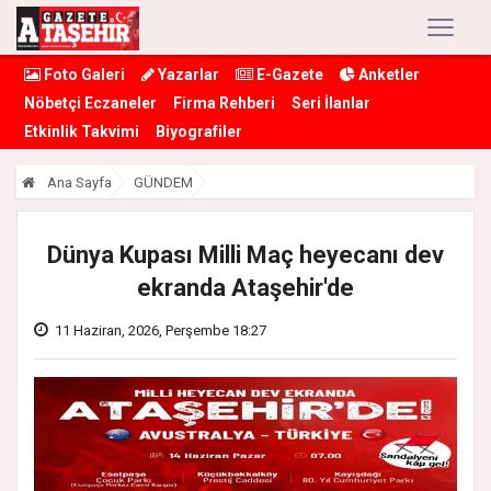
Foto Galeri
Yazarlar
E-Gazete
Anketler
Nöbetçi Eczaneler
Firma Rehberi
Seri İlanlar
Etkinlik Takvimi
Biyografiler
Ana Sayfa
GÜNDEM
Dünya Kupası Milli Maç heyecanı dev
ekranda Ataşehir'de
11 Haziran, 2026, Perşembe 18:27