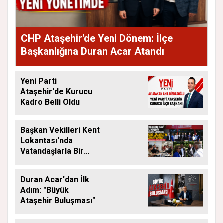
CHP Ataşehir'de Yeni Dönem: İlçe
Başkanlığına Duran Acar Atandı
Yeni Parti
Ataşehir'de Kurucu
Kadro Belli Oldu
Başkan Vekilleri Kent
Lokantası'nda
Vatandaşlarla Bir
Araya Geldi
Duran Acar'dan İlk
Adım: "Büyük
Ataşehir Buluşması"