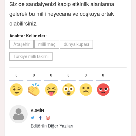
Siz de sandalyenizi kapıp etkinlik alanlarına
gelerek bu milli heyecana ve coşkuya ortak
olabilirsiniz.
Anahtar Kelimeler:
Ataşehir
millî maç
dünya kupası
Türkiye milli takımı
0
0
0
0
0
0
ADMIN
Editörün Diğer Yazıları