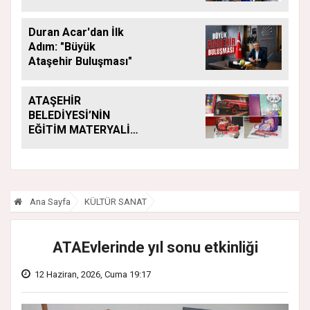
Araya Geldi
Duran Acar'dan İlk
Adım: "Büyük
Ataşehir Buluşması"
ATAŞEHİR
BELEDİYESİ’NİN
EĞİTİM MATERYALİ
DESTEĞİ YENİ
DÖNEMDE DE
SÜRÜYOR
Ana Sayfa
KÜLTÜR SANAT
ATAEvlerinde yıl sonu etkinliği
12 Haziran, 2026, Cuma 19:17