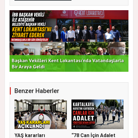
Başkan Vekilleri Kent Lokantası'nda Vatandaşlarla
Dur
Bir Araya Geldi
Bu
Benzer Haberler
YAŞ kararları
“78 Can İçin Adalet