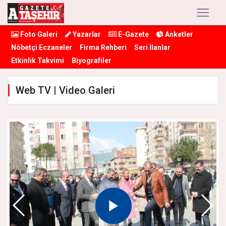
Foto Galeri
Yazarlar
E-Gazete
Anketler
Nöbetçi Eczaneler
Firma Rehberi
Seri İlanlar
Etkinlik Takvimi
Biyografiler
Web TV | Video Galeri