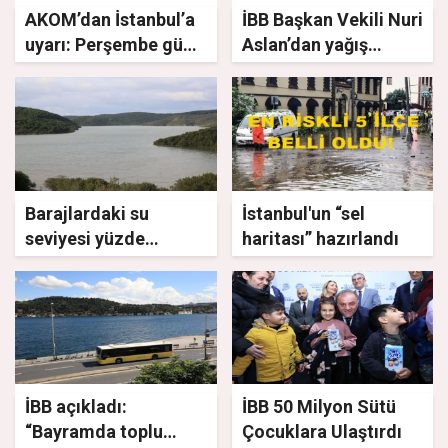
AKOM’dan İstanbul’a
İBB Başkan Vekili Nuri
uyarı: Perşembe günü
Aslan’dan yağış
hava değişecek
açıklaması
Barajlardaki su
İstanbul'un “sel
seviyesi yüzde
haritası” hazırlandı
58,03’e yükseldi
İBB açıkladı:
İBB 50 Milyon Sütü
“Bayramda toplu
Çocuklara Ulaştırdı