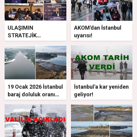
ULAŞIMIN
AKOM'dan İstanbul
STRATEJİK
uyarısı!
EYLEMLERİ
ŞEKİLLENDİ
19 Ocak 2026 İstanbul
İstanbul'a kar yeniden
baraj doluluk oranı
geliyor!
yüzde kaç oldu?