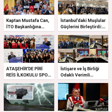
Kaptan Mustafa Can,
İstanbul’daki Muşlular
İTO Başkanlığına
Güçlerini Birleştirdi:
Adaylığını Resmen
Muş Dernekler
Açıkladı
Federasyonu Resmen
Kuruldu
ATAŞEHİR’DE PİRİ
İstişare ve İş Birliği
REİS İLKOKULU SPOR
Odaklı Verimli
SALONU TÖRENLE
Buluşma
HİZMETE AÇILDI