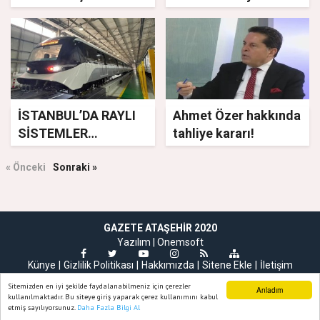
dizi sürpriz hazırladı
İSTANBUL’DA RAYLI
Ahmet Özer hakkında
SİSTEMLER
tahliye kararı!
GÜÇLENEREK
« Önceki
BÜYÜYOR
Sonraki »
GAZETE ATAŞEHIR 2020
Yazılım |
Onemsoft
Künye
Gizlilik Politikası
Hakkımızda
Sitene Ekle
İletişim
Sitemizden en iyi şekilde faydalanabilmeniz için çerezler
Anladım
kullanılmaktadır. Bu siteye giriş yaparak çerez kullanımını kabul
etmiş sayılıyorsunuz.
Daha Fazla Bilgi Al
Ana Sayfa
Web TV
Foto Galeri
Yazarlar