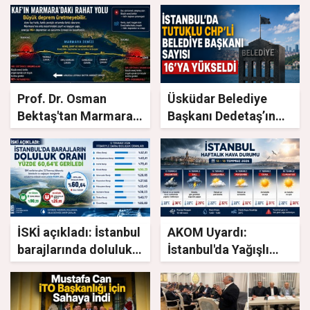
Prof. Dr. Osman
Üsküdar Belediye
Bektaş'tan Marmara
Başkanı Dedetaş’ın
için kritik açıklama!
Tutuklanmasıyla
İstanbul’daki Tutuklu
CHP’li Belediye
Başkanı Sayısı 16
Oldu
İSKİ açıkladı: İstanbul
AKOM Uyardı:
barajlarında doluluk
İstanbul'da Yağışlı
oranı yüzde 60,64'e
Hava Geri Dönüyor
geriledi