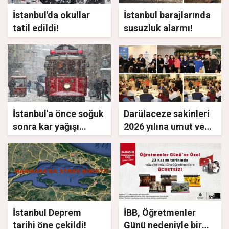
İstanbul'da okullar
İstanbul barajlarında
tatil edildi!
susuzluk alarmı!
İstanbul'a önce soğuk
Darülaceze sakinleri
sonra kar yağışı
2026 yılına umut ve
geliyor!
neşe içinde
“merhaba” dedi.
İstanbul Deprem
İBB, Öğretmenler
tarihi öne çekildi!
Günü nedeniyle bir