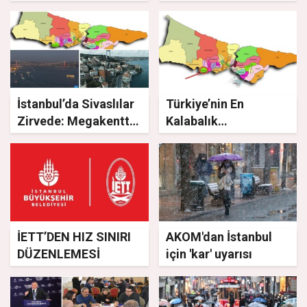
taşıma ücretsiz
olacak”
İstanbul’da Sivaslılar
Türkiye’nin En
Zirvede: Megakentte
Kalabalık
81 İlin Nüfus Haritası
Mahallelerinden Biri
Beylikdüzü’nde
İETT’DEN HIZ SINIRI
AKOM'dan İstanbul
DÜZENLEMESİ
için 'kar' uyarısı