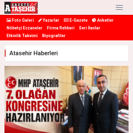
Foto Galeri
Yazarlar
E-Gazete
Anketler
Nöbetçi Eczaneler
Firma Rehberi
Seri İlanlar
Etkinlik Takvimi
Biyografiler
Atasehir Haberleri