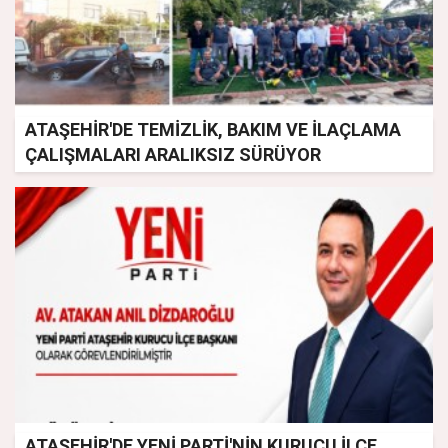
ATAŞEHİR'DE TEMİZLİK, BAKIM VE İLAÇLAMA
ÇALIŞMALARI ARALIKSIZ SÜRÜYOR
ATAŞEHİR'DE YENİ PARTİ'NİN KURUCU İLÇE