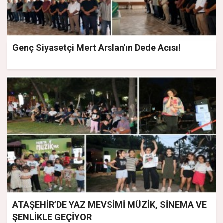
Genç Siyasetçi Mert Arslan'ın Dede Acısı!
ATAŞEHİR’DE YAZ MEVSİMİ MÜZİK, SİNEMA VE
ŞENLİKLE GEÇİYOR