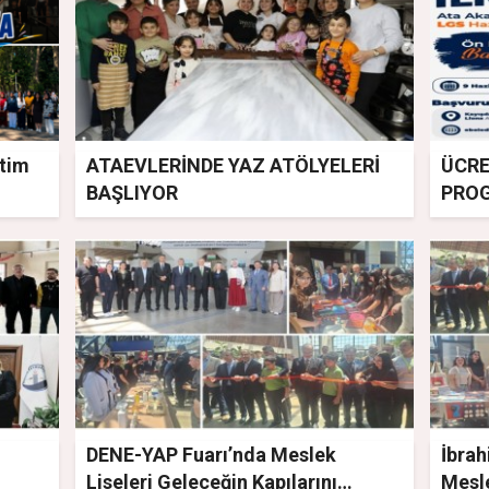
itim
ATAEVLERİNDE YAZ ATÖLYELERİ
ÜCRE
BAŞLIYOR
PROG
DENE-YAP Fuarı’nda Meslek
İbra
Liseleri Geleceğin Kapılarını
Mesle