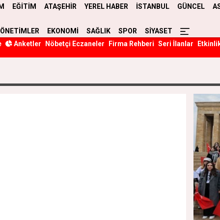
M
EĞİTİM
ATAŞEHİR
YEREL HABER
İSTANBUL
GÜNCEL
A
YÖNETİMLER
EKONOMİ
SAĞLIK
SPOR
SİYASET
e
Anketler
Nöbetçi Eczaneler
Firma Rehberi
Seri İlanlar
Etkinli