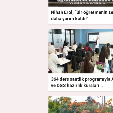
Nihan Erol; “Bir öğretmenin se
daha yarım kaldı!”
364 ders saatlik programıyla
ve DGS hazırlık kursları
İstanbulluları bekliyor