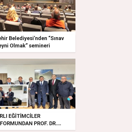
hir Belediyesi’nden “Sınav
eyni Olmak” semineri
IRLI EĞİTİMCİLER
FORMUNDAN PROF. DR.
NDER KORKMAZ'A TEŞEKKÜR