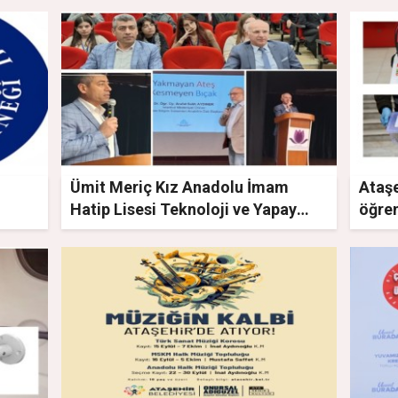
ZİYA
Ümit Meriç Kız Anadolu İmam
Ataşe
Hatip Lisesi Teknoloji ve Yapay
öğre
Zekâ Çalıştayı düzenledi