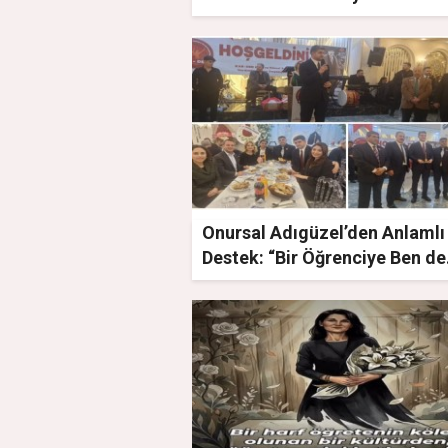
Onursal Adıgüzel’den Anlamlı
Destek: “Bir Öğrenciye Ben de
Varım”