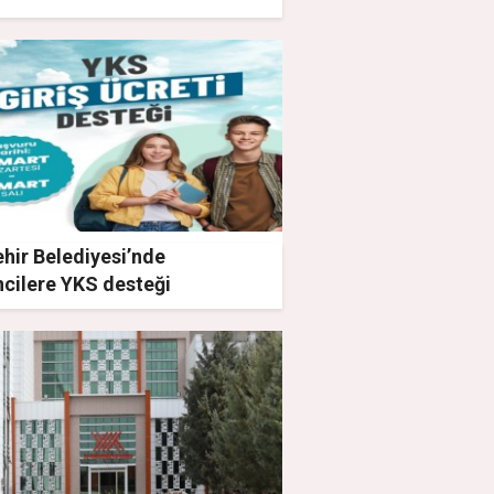
malarıyla Göz Doldurdu
hir Belediyesi’nde
cilere YKS desteği