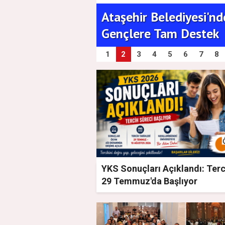
 Temmuz'da
Ataşehir Belediyesi'nd
Gençlere Tam Destek
1
2
3
4
5
6
7
8
YKS Sonuçları Açıklandı: Terc
29 Temmuz'da Başlıyor