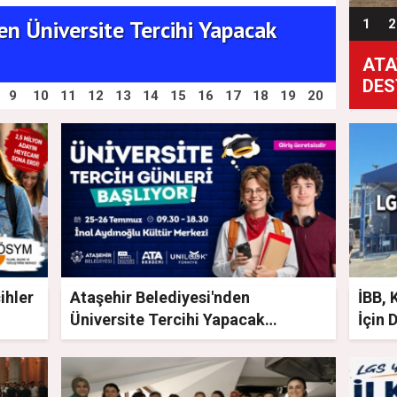
en Üniversite Tercihi Yapacak
İBB, 
1
2
Merke
İBB 
Ataş
SAT
ATA
“Sı
DES
9
10
11
12
13
14
15
16
17
18
19
20
sem
ihler
Ataşehir Belediyesi'nden
İBB, 
Üniversite Tercihi Yapacak
İçin 
Gençlere Tam Destek