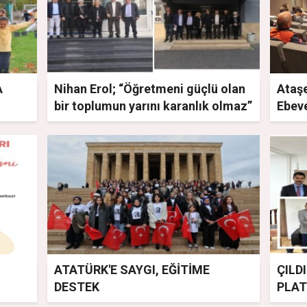
A
Nihan Erol; “Öğretmeni güçlü olan
Ataşe
bir toplumun yarını karanlık olmaz”
Ebev
ATATÜRK'E SAYGI, EĞİTİME
ÇILD
DESTEK
PLAT
ESFE