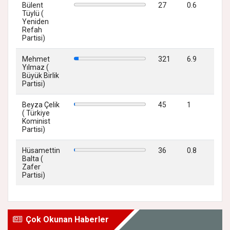
Bülent
27
0.6
Tüylü (
Yeniden
Refah
Partisi)
Mehmet
321
6.9
Yılmaz (
Büyük Birlik
Partisi)
Beyza Çelik
45
1
( Türkiye
Kominist
Partisi)
Hüsamettin
36
0.8
Balta (
Zafer
Partisi)
Çok Okunan Haberler