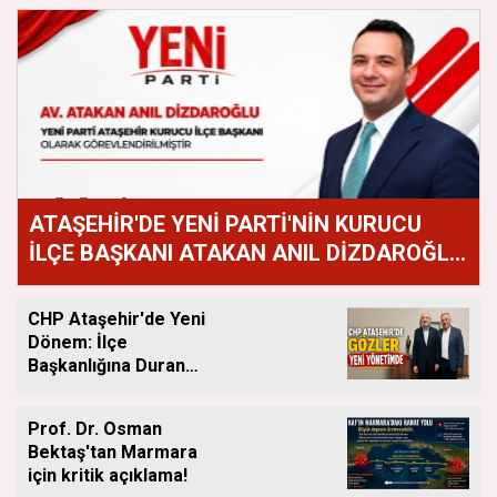
ATAŞEHİR'DE YENİ PARTİ'NİN KURUCU
İLÇE BAŞKANI ATAKAN ANIL DİZDAROĞLU
OLDU
CHP Ataşehir'de Yeni
Dönem: İlçe
Başkanlığına Duran
Acar Atandı
Prof. Dr. Osman
Bektaş'tan Marmara
için kritik açıklama!