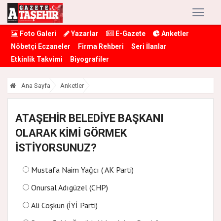
Foto Galeri
Yazarlar
E-Gazete
Anketler
Nöbetçi Eczaneler
Firma Rehberi
Seri İlanlar
Etkinlik Takvimi
Biyografiler
Ana Sayfa
Anketler
ATAŞEHİR BELEDİYE BAŞKANI
OLARAK KİMİ GÖRMEK
İSTİYORSUNUZ?
Mustafa Naim Yağcı ( AK Parti)
Onursal Adıgüzel (CHP)
Ali Coşkun (İYİ Parti)