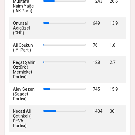
Mustafa
1243
26.6
Naim Yağcı
( AK Parti)
Onursal
649
13.9
Adıgüzel
(CHP)
Ali Coşkun
76
1.6
(İYİ Parti)
Reşat Şahin
128
2.7
Öztürk (
Memleket
Partisi)
Alev Sezen
745
15.9
(Saadet
Partisi)
Necati Ali
1404
30
Çetinkol (
DEVA
Partisi)