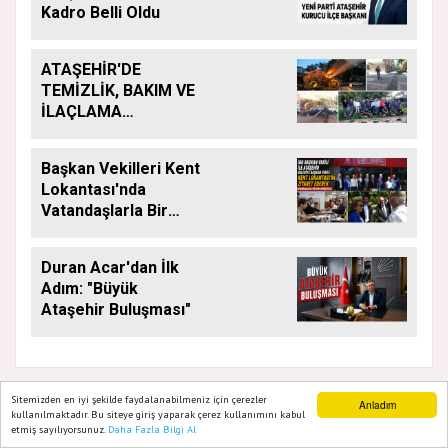
Kadro Belli Oldu
ATAŞEHİR'DE
TEMİZLİK, BAKIM VE
İLAÇLAMA
ÇALIŞMALARI
ARALIKSIZ SÜRÜYOR
Başkan Vekilleri Kent
Lokantası'nda
Vatandaşlarla Bir
Araya Geldi
Duran Acar'dan İlk
Adım: "Büyük
Ataşehir Buluşması"
Sitemizden en iyi şekilde faydalanabilmeniz için çerezler
Anladım
kullanılmaktadır. Bu siteye giriş yaparak çerez kullanımını kabul
etmiş sayılıyorsunuz.
Daha Fazla Bilgi Al
Ana Sayfa
Web TV
Foto Galeri
Yazarlar
GAZETE ATAŞEHIR 2020