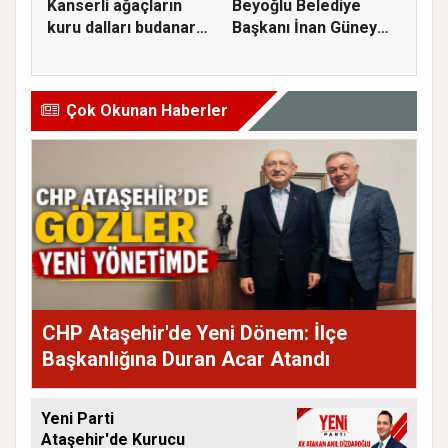
Kanserli ağaçların
Beyoğlu Belediye
kuru dalları budanarak
Başkanı İnan Güney
kır...
görevden...
Çok Okunan Haberler
CHP Ataşehir'de Yeni Dönem: İlçe
Başkanlığına Duran Acar Atandı
Yeni Parti
Ataşehir'de Kurucu