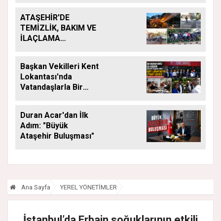
ATAŞEHİR'DE
TEMİZLİK, BAKIM VE
İLAÇLAMA
ÇALIŞMALARI
ARALIKSIZ SÜRÜYOR
Başkan Vekilleri Kent
Lokantası'nda
Vatandaşlarla Bir
Araya Geldi
Duran Acar'dan İlk
Adım: "Büyük
Ataşehir Buluşması"
Ana Sayfa
YEREL YÖNETİMLER
İstanbul’da Erbain soğuklarının etkili