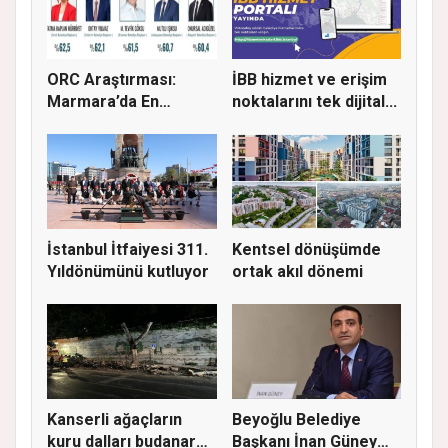
ORC Araştırması:
İBB hizmet ve erişim
Marmara’da En
noktalarını tek dijital...
Başarılı Beled...
İstanbul İtfaiyesi 311.
Kentsel dönüşümde
Yıldönümünü kutluyor
ortak akıl dönemi
Kanserli ağaçların
Beyoğlu Belediye
kuru dalları budanarak
Başkanı İnan Güney