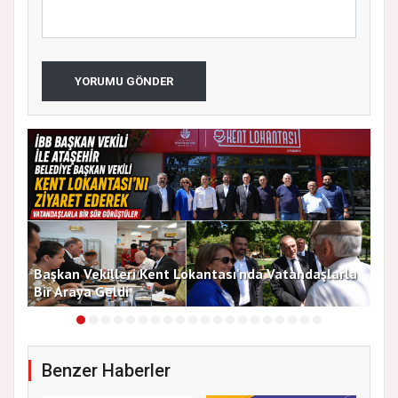
YORUMU GÖNDER
Başkan Vekilleri Kent Lokantası'nda Vatandaşlarla
Dur
Bir Araya Geldi
Bu
Benzer Haberler