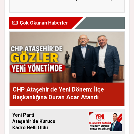
kır...
görevden...
Çok Okunan Haberler
CHP Ataşehir'de Yeni Dönem: İlçe
Başkanlığına Duran Acar Atandı
Yeni Parti
Ataşehir'de Kurucu
Kadro Belli Oldu