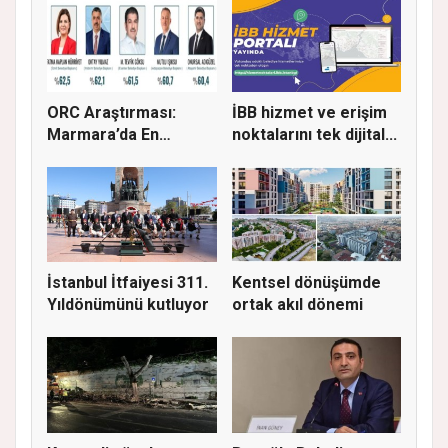
ORC Araştırması:
İBB hizmet ve erişim
Marmara’da En
noktalarını tek dijital...
Başarılı Beled...
İstanbul İtfaiyesi 311.
Kentsel dönüşümde
Yıldönümünü kutluyor
ortak akıl dönemi