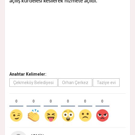
açılış kurdelesi kesilerek hizmete açıldı.
Anahtar Kelimeler:
Çekmeköy Belediyesi
Orhan Çerkez
Taziye evi
0
0
0
0
0
0