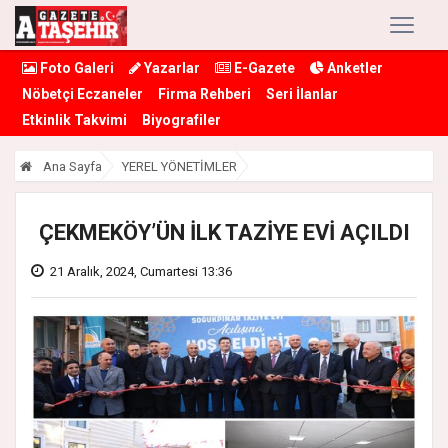
Foto Galeri
Yazarlar
E-Gazete
Anketler
Nöbetçi Eczaneler
Firma Rehberi
Seri İlanlar
Etkinlik Takvimi
Biyografiler
Ana Sayfa
YEREL YÖNETİMLER
ÇEKMEKÖY’ÜN İLK TAZİYE EVİ AÇILDI
21 Aralık, 2024, Cumartesi 13:36