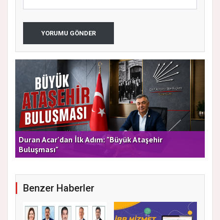
YORUMU GÖNDER
rla
Duran Acar'dan İlk Adım: "Büyük Ataşehir
AT
Buluşması"
DE
Benzer Haberler