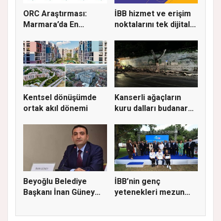
ORC Araştırması:
İBB hizmet ve erişim
Marmara’da En
noktalarını tek dijital...
Başarılı Beled...
Kentsel dönüşümde
Kanserli ağaçların
ortak akıl dönemi
kuru dalları budanarak
kır...
Beyoğlu Belediye
İBB’nin genç
Başkanı İnan Güney
yetenekleri mezun
görevden...
oldu