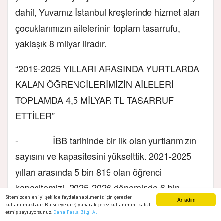
dahil, Yuvamız İstanbul kreşlerinde hizmet alan
çocuklarımızın ailelerinin toplam tasarrufu,
yaklaşık 8 milyar liradır.
“2019-2025 YILLARI ARASINDA YURTLARDA
KALAN ÖĞRENCİLERİMİZİN AİLELERİ
TOPLAMDA 4,5 MİLYAR TL TASARRUF
ETTİLER”
- İBB tarihinde bir ilk olan yurtlarımızın
sayısını ve kapasitesini yükselttik. 2021-2025
yılları arasında 5 bin 819 olan öğrenci
kapasitemizi, 2025-2026 döneminde 6 bin
Sitemizden en iyi şekilde faydalanabilmeniz için çerezler
Anladım
232’ye çıkardık. Bu yıl hizmete başlayan Filiz
kullanılmaktadır. Bu siteye giriş yaparak çerez kullanımını kabul
etmiş sayılıyorsunuz.
Daha Fazla Bilgi Al
Ana Sayfa
Web TV
Foto Galeri
Yazarlar
Akın ve Zübeyde Hanım Kız Öğrenci