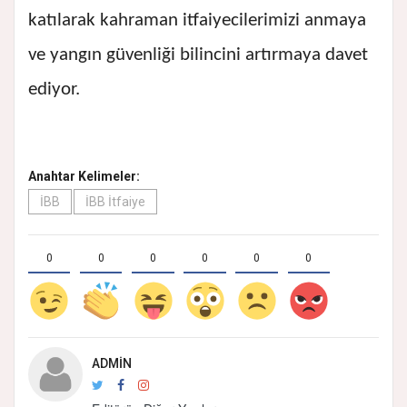
katılarak kahraman itfaiyecilerimizi anmaya
ve yangın güvenliği bilincini artırmaya davet
ediyor.
Anahtar Kelimeler:
İBB
İBB İtfaiye
0
0
0
0
0
0
ADMIN