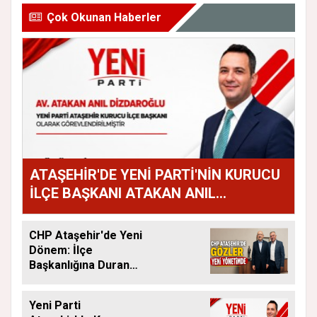
Çok Okunan Haberler
ATAŞEHİR'DE YENİ PARTİ'NİN KURUCU
İLÇE BAŞKANI ATAKAN ANIL
DİZDAROĞLU OLDU
CHP Ataşehir'de Yeni
Dönem: İlçe
Başkanlığına Duran
Acar Atandı
Yeni Parti