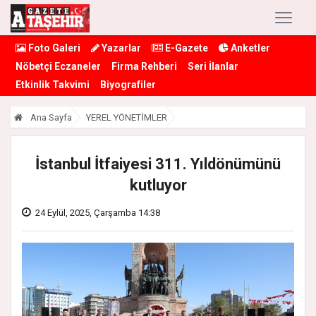
Foto Galeri
Yazarlar
E-Gazete
Anketler
Nöbetçi Eczaneler
Firma Rehberi
Seri İlanlar
Etkinlik Takvimi
Biyografiler
Ana Sayfa
YEREL YÖNETİMLER
İstanbul İtfaiyesi 311. Yıldönümünü
kutluyor
24 Eylül, 2025, Çarşamba 14:38