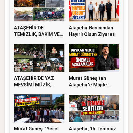
ATAŞEHİR'DE
Ataşehir Basınından
TEMİZLİK, BAKIM VE
Hayırlı Olsun Ziyareti
İLAÇLAMA ÇALIŞ...
ATAŞEHİR’DE YAZ
Murat Güneş'ten
MEVSİMİ MÜZİK,
Ataşehir'e Müjde:
SİNEMA VE ŞENL...
İmar Planla...
Murat Güneş: "Yerel
Ataşehir, 15 Temmuz