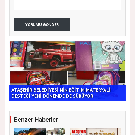
YORUMU GÖNDER
ATAŞEHİR BELEDİYESİ’NİN EĞİTİM MATERYALİ
Tic
DESTEĞİ YENİ DÖNEMDE DE SÜRÜYOR
Bu 
Benzer Haberler