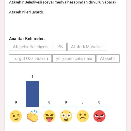
Ataşehir Belediyesi sosyal medya hesabından duyuru yaparak
Ataşehirlileri uyardı.
Anahtar Kelimeler:
Ataşehir Belediyesi
İBB
Atatürk Mahallesi
Turgut Özal Bulvarı
yol yapım çalışması
Ataşehir
1
0
0
0
0
0