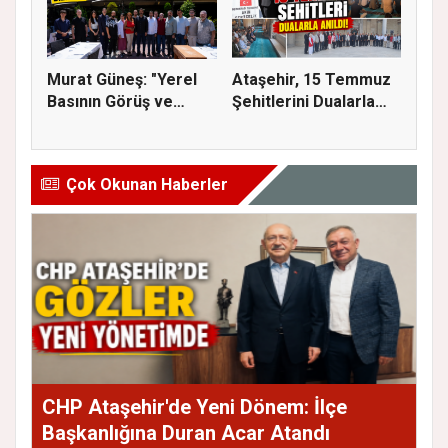
Murat Güneş: "Yerel
Ataşehir, 15 Temmuz
Basının Görüş ve
Şehitlerini Dualarla
Eleştiri...
Andı...
Çok Okunan Haberler
CHP Ataşehir'de Yeni Dönem: İlçe
Başkanlığına Duran Acar Atandı