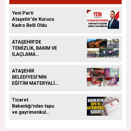
Yeni Parti
Ataşehir'de Kurucu
Kadro Belli Oldu
ATAŞEHİR'DE
TEMİZLİK, BAKIM VE
İLAÇLAMA
ÇALIŞMALARI
ARALIKSIZ SÜRÜYOR
ATAŞEHİR
BELEDİYESİ’NİN
EĞİTİM MATERYALİ
DESTEĞİ YENİ
DÖNEMDE DE
Ticaret
SÜRÜYOR
Bakanlığı'ndan tapu
ve gayrimenkul
kararı: Bu kritik adımı
atlayan satış
yapamayacak