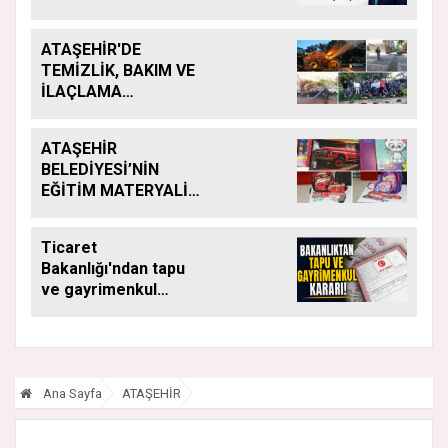
ATAŞEHİR'DE
TEMİZLİK, BAKIM VE
İLAÇLAMA
ÇALIŞMALARI
ARALIKSIZ SÜRÜYOR
ATAŞEHİR
BELEDİYESİ’NİN
EĞİTİM MATERYALİ
DESTEĞİ YENİ
DÖNEMDE DE
Ticaret
SÜRÜYOR
Bakanlığı'ndan tapu
ve gayrimenkul
kararı: Bu kritik adımı
atlayan satış
yapamayacak
Ana Sayfa
ATAŞEHİR