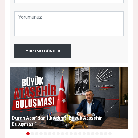
YORUMU GÖNDER
Duran Acar'dan İlk Adım: "Büyük Ataşehir
AT
Buluşması"
DE