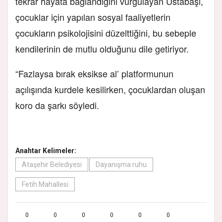
tekrar hayata bağlandığını vurgulayan Ustabaşı,
çocuklar için yapılan sosyal faaliyetlerin
çocukların psikolojisini düzelttiğini, bu sebeple
kendilerinin de mutlu olduğunu dile getiriyor.
“Fazlaysa bırak eksikse al’ platformunun
açılışında kurdele kesilirken, çocuklardan oluşan
koro da şarkı söyledi.
Anahtar Kelimeler:
Ataşehir Belediyesi
Dayanışma ruhu
Fetih Mahallesi
0
0
0
0
0
0