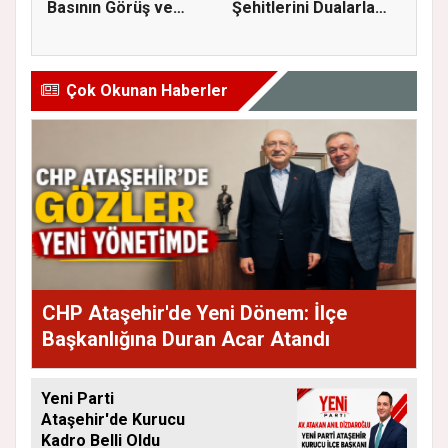
Basının Görüş ve
Şehitlerini Dualarla
Eleştiri...
Andı...
Çok Okunan Haberler
CHP Ataşehir'de Yeni Dönem: İlçe
Başkanlığına Duran Acar Atandı
Yeni Parti
Ataşehir'de Kurucu
Kadro Belli Oldu