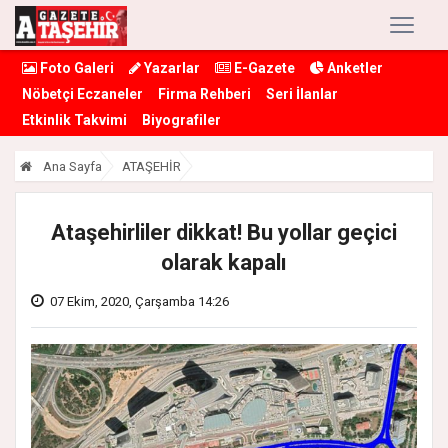
Foto Galeri
Yazarlar
E-Gazete
Anketler
Nöbetçi Eczaneler
Firma Rehberi
Seri İlanlar
Etkinlik Takvimi
Biyografiler
Ana Sayfa
ATAŞEHİR
Ataşehirliler dikkat! Bu yollar geçici
olarak kapalı
07 Ekim, 2020, Çarşamba 14:26