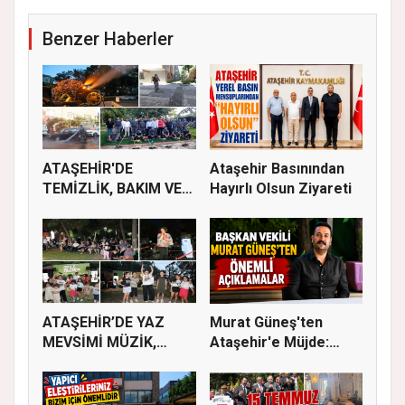
Benzer Haberler
ATAŞEHİR'DE
Ataşehir Basınından
TEMİZLİK, BAKIM VE
Hayırlı Olsun Ziyareti
İLAÇLAMA ÇALIŞ...
ATAŞEHİR’DE YAZ
Murat Güneş'ten
MEVSİMİ MÜZİK,
Ataşehir'e Müjde:
SİNEMA VE ŞENL...
İmar Planla...