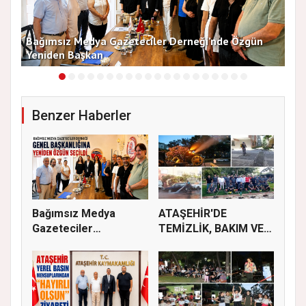
13
Bağımsız Medya Gazeteciler Derneği’nde Özgün
Arı
Yeniden Başkan
Dü
Benzer Haberler
Bağımsız Medya
ATAŞEHİR'DE
Gazeteciler
TEMİZLİK, BAKIM VE
Derneği’nde Özgün...
İLAÇLAMA ÇALIŞ...