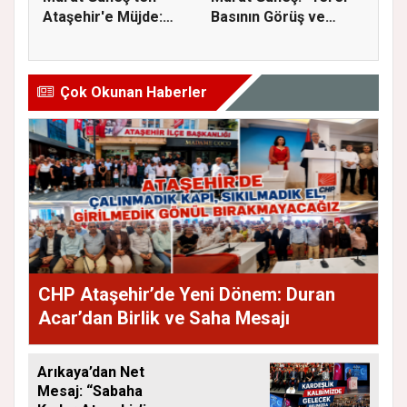
Ataşehir'e Müjde:
Basının Görüş ve
İmar Planla...
Eleştiri...
Çok Okunan Haberler
CHP Ataşehir’de Yeni Dönem: Duran
Acar’dan Birlik ve Saha Mesajı
Arıkaya’dan Net
Mesaj: “Sabaha