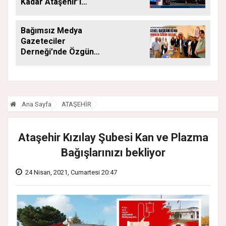
Kadar Ataşehir’i
Düşüneceğiz”
Bağımsız Medya
Gazeteciler
Derneği’nde Özgün
Yeniden Başkan
Ana Sayfa
ATAŞEHİR
Ataşehir Kızılay Şubesi Kan ve Plazma
Bağışlarınızı bekliyor
24 Nisan, 2021, Cumartesi 20:47