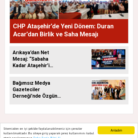
CHP Ataşehir’de Yeni Dönem: Duran
Acar’dan Birlik ve Saha Mesajı
Arıkaya’dan Net
Mesaj: “Sabaha
Kadar Ataşehir’i
Düşüneceğiz”
Bağımsız Medya
Gazeteciler
Derneği’nde Özgün
Yeniden Başkan
Sitemizden en iyi şekilde faydalanabilmeniz için çerezler
Anladım
kullanılmaktadır. Bu siteye giriş yaparak çerez kullanımını kabul
GAZETE ATAŞEHIR 2020
etmiş sayılıyorsunuz.
Daha Fazla Bilgi Al