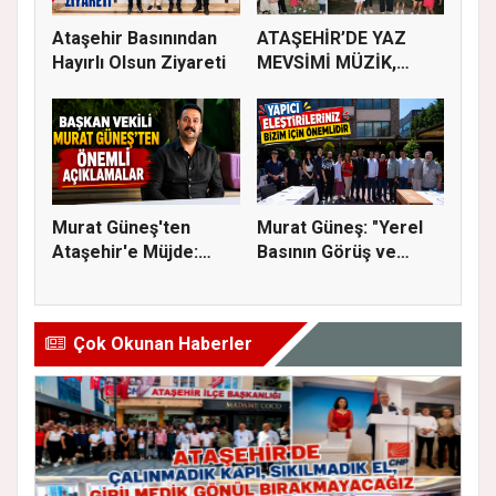
Ataşehir Basınından
ATAŞEHİR’DE YAZ
Hayırlı Olsun Ziyareti
MEVSİMİ MÜZİK,
SİNEMA VE ŞENL...
Murat Güneş'ten
Murat Güneş: "Yerel
Ataşehir'e Müjde:
Basının Görüş ve
İmar Planla...
Eleştiri...
Çok Okunan Haberler