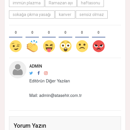
immün plazma
Ramazan ayı
haftasonu
sokağa çıkma yasağı
kanver
sensiz olmaz
0
0
0
0
0
0
ADMIN
Editörün Diğer Yazıları
Mail: admin@atasehir.com.tr
Yorum Yazın