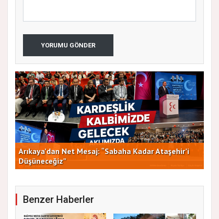
YORUMU GÖNDER
Arıkaya’dan Net Mesaj: “Sabaha Kadar Ataşehir’i
CHP
Düşüneceğiz”
ve 
Benzer Haberler