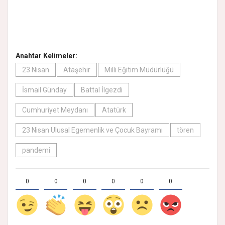
Anahtar Kelimeler:
23 Nisan
Ataşehir
Milli Eğitim Müdürlüğü
İsmail Günday
Battal İlgezdi
Cumhuriyet Meydanı
Atatürk
23 Nisan Ulusal Egemenlik ve Çocuk Bayramı
tören
pandemi
0
0
0
0
0
0