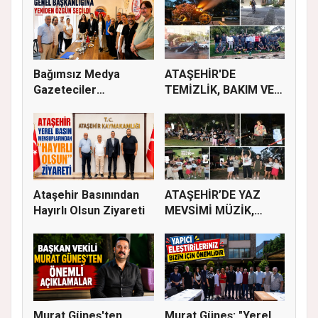
Bağımsız Medya
ATAŞEHİR'DE
Gazeteciler
TEMİZLİK, BAKIM VE
Derneği’nde Özgün...
İLAÇLAMA ÇALIŞ...
Ataşehir Basınından
ATAŞEHİR’DE YAZ
Hayırlı Olsun Ziyareti
MEVSİMİ MÜZİK,
SİNEMA VE ŞENL...
Murat Güneş'ten
Murat Güneş: "Yerel