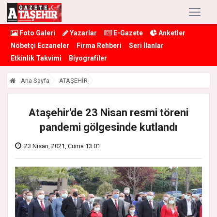
Foto Galeri
Yazarlar
E-Gazete
Anketler
Nöbetçi Eczaneler
Firma Rehberi
Seri İlanlar
Etkinlik Takvimi
Biyografiler
Ana Sayfa
ATAŞEHİR
Ataşehir'de 23 Nisan resmi töreni
pandemi gölgesinde kutlandı
23 Nisan, 2021, Cuma 13:01