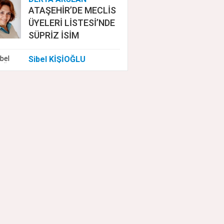
ATAŞEHİR’DE MECLİS
ÜYELERİ LİSTESİ’NDE
SÜPRİZ İSİM
Sibel KİŞİOĞLU
EUROVISION'DA
NELER OLUYOR?