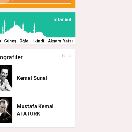
İstanbul
k
Güneş
Öğle
İkindi
Akşam
Yatsı
ografiler
tümü
Kemal Sunal
Mustafa Kemal
ATATÜRK