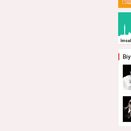
İmsa
Biy