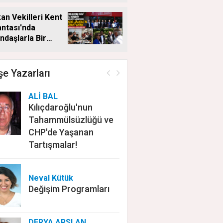
an Vekilleri Kent
ntası'nda
ndaşlarla Bir
a Geldi
e Yazarları
ALİ BAL
Kılıçdaroğlu'nun
Tahammülsüzlüğü ve
CHP'de Yaşanan
Tartışmalar!
Neval Kütük
Değişim Programları
DERYA ARSLAN