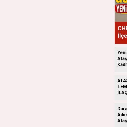
CHP
İlç
Ata
Yeni
Ataş
Kadr
ATA
TEM
İLA
ÇAL
ARA
Dura
Adım
Ataş