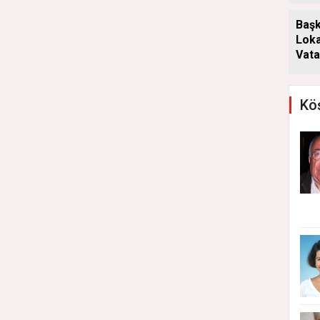
Başk
Loka
Vata
Aray
Köş