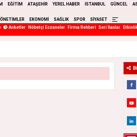
M
EĞİTİM
ATAŞEHİR
YEREL HABER
İSTANBUL
GÜNCEL
A
YÖNETİMLER
EKONOMİ
SAĞLIK
SPOR
SİYASET
e
Anketler
Nöbetçi Eczaneler
Firma Rehberi
Seri İlanlar
Etkinli
B