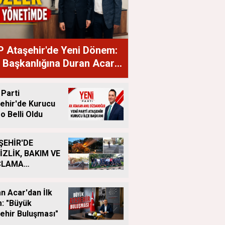
 Ataşehir'de Yeni Dönem:
e Başkanlığına Duran Acar
ndı
 Parti
ehir'de Kurucu
o Belli Oldu
ŞEHİR'DE
İZLİK, BAKIM VE
ÇLAMA
IŞMALARI
LIKSIZ SÜRÜYOR
n Acar'dan İlk
: "Büyük
ehir Buluşması"