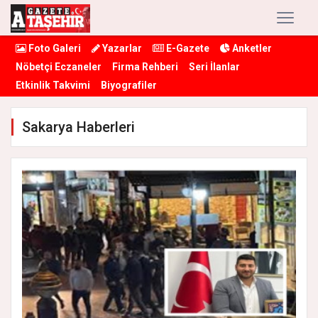
Foto Galeri
Yazarlar
E-Gazete
Anketler
Nöbetçi Eczaneler
Firma Rehberi
Seri İlanlar
Etkinlik Takvimi
Biyografiler
Sakarya Haberleri