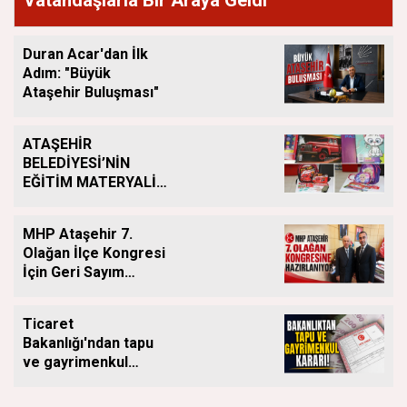
Duran Acar'dan İlk
Adım: "Büyük
Ataşehir Buluşması"
ATAŞEHİR
BELEDİYESİ’NİN
EĞİTİM MATERYALİ
DESTEĞİ YENİ
DÖNEMDE DE
MHP Ataşehir 7.
SÜRÜYOR
Olağan İlçe Kongresi
İçin Geri Sayım
Başladı
Ticaret
Bakanlığı'ndan tapu
ve gayrimenkul
kararı: Bu kritik adımı
atlayan satış