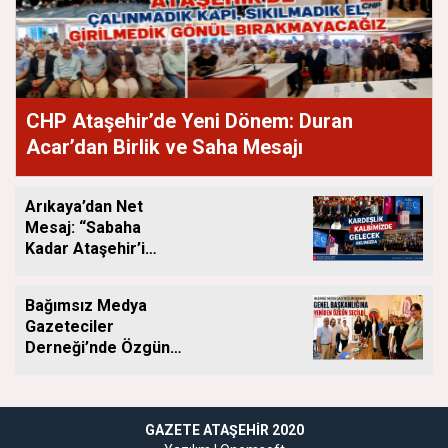
CHP Ataşehir’de Yeni Dönem: Duran
Acar’dan Birlik ve Saha Mesajı
Arıkaya’dan Net
Mesaj: “Sabaha
Kadar Ataşehir’i
Düşüneceğiz”
Bağımsız Medya
Gazeteciler
Derneği’nde Özgün
Yeniden Başkan
GAZETE ATAŞEHIR 2020