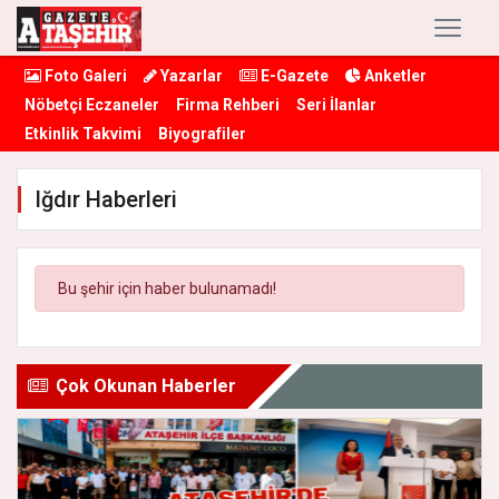
Foto Galeri
Yazarlar
E-Gazete
Anketler
Nöbetçi Eczaneler
Firma Rehberi
Seri İlanlar
Etkinlik Takvimi
Biyografiler
Iğdır Haberleri
Bu şehir için haber bulunamadı!
Çok Okunan Haberler