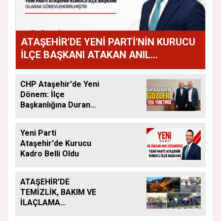
ATAŞEHİR'DE YENİ PARTİ'NİN KURUCU
İLÇE BAŞKANI ATAKAN ANIL
DİZDAROĞLU OLDU
CHP Ataşehir'de Yeni
Dönem: İlçe
Başkanlığına Duran
Acar Atandı
Yeni Parti
Ataşehir'de Kurucu
Kadro Belli Oldu
ATAŞEHİR'DE
TEMİZLİK, BAKIM VE
İLAÇLAMA
ÇALIŞMALARI