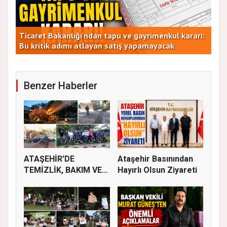
Ticaret Bakanlığı'ndan tapu ve gayrimenkul kararı:
CHP
Bu kritik adımı atlayan satış yapamayacak
Dur
Benzer Haberler
ATAŞEHİR'DE
Ataşehir Basınından
TEMİZLİK, BAKIM VE
Hayırlı Olsun Ziyareti
İLAÇLAMA ÇALIŞ...