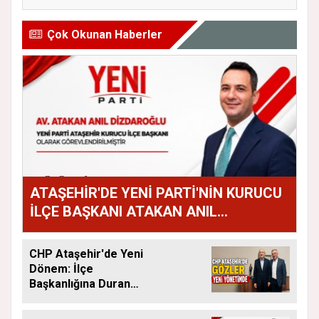
Çok Okunan Haberler
ATAŞEHİR'DE YENİ PARTİ'NİN KURUCU
İLÇE BAŞKANI ATAKAN ANIL
DİZDAROĞLU OLDU
CHP Ataşehir'de Yeni
Dönem: İlçe
Başkanlığına Duran
Acar Atandı