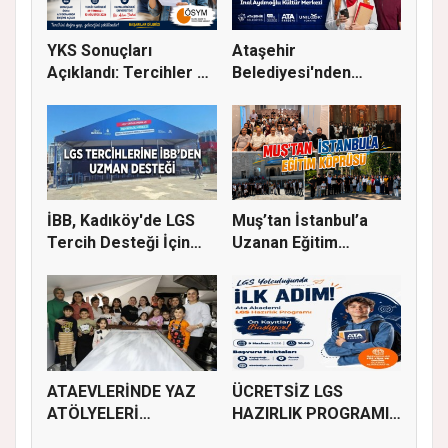
YKS Sonuçları
Ataşehir
Açıklandı: Tercihler 29
Belediyesi'nden
Temmuz'...
Üniversite Tercihi Y...
İBB, Kadıköy'de LGS
Muş’tan İstanbul’a
Tercih Desteği İçin
Uzanan Eğitim
Danı...
Köprüsü
ATAEVLERİNDE YAZ
ÜCRETSİZ LGS
ATÖLYELERİ
HAZIRLIK PROGRAMI
BAŞLIYOR
KAYITLARI BAŞL...