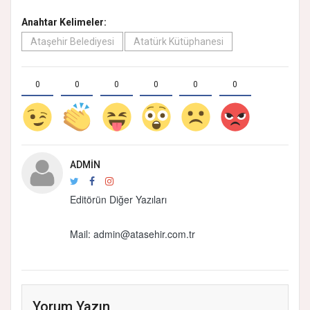
Anahtar Kelimeler:
Ataşehir Belediyesi
Atatürk Kütüphanesi
0
0
0
0
0
0
ADMIN
Editörün Diğer Yazıları
Mail:
admin@atasehir.com.tr
Yorum Yazın