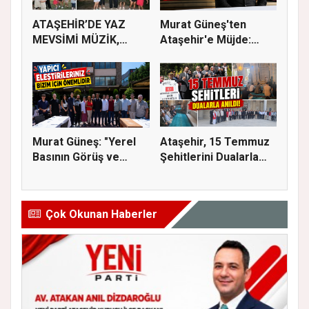
ATAŞEHİR’DE YAZ
Murat Güneş'ten
MEVSİMİ MÜZİK,
Ataşehir'e Müjde:
SİNEMA VE ŞENL...
İmar Planla...
Murat Güneş: "Yerel
Ataşehir, 15 Temmuz
Basının Görüş ve
Şehitlerini Dualarla
Eleştiri...
Andı...
Çok Okunan Haberler