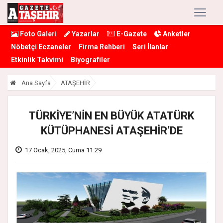
Foto Galeri
Yazarlar
E-Gazete
Anketler
Nöbetçi Eczaneler
Firma Rehberi
Seri İlanlar
Etkinlik Takvimi
Biyografiler
Ana Sayfa
ATAŞEHİR
TÜRKİYE’NİN EN BÜYÜK ATATÜRK
KÜTÜPHANESİ ATAŞEHİR’DE
17 Ocak, 2025, Cuma 11:29