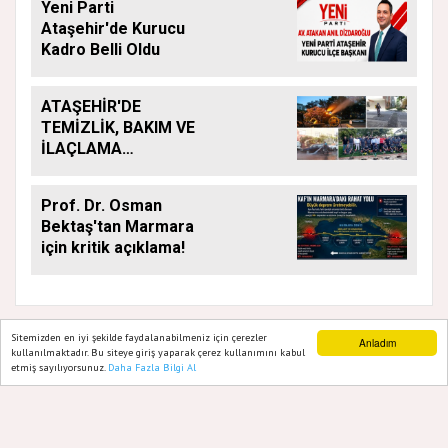
Yeni Parti
Ataşehir'de Kurucu
Kadro Belli Oldu
ATAŞEHİR'DE
TEMİZLİK, BAKIM VE
İLAÇLAMA
ÇALIŞMALARI
ARALIKSIZ SÜRÜYOR
Prof. Dr. Osman
Bektaş'tan Marmara
için kritik açıklama!
Sitemizden en iyi şekilde faydalanabilmeniz için çerezler
Anladım
kullanılmaktadır. Bu siteye giriş yaparak çerez kullanımını kabul
etmiş sayılıyorsunuz.
Daha Fazla Bilgi Al
Ana Sayfa
Web TV
Foto Galeri
Yazarlar
GAZETE ATAŞEHIR 2020
Yazılım |
Onemsoft
Künye
Gizlilik Politikası
Hakkımızda
Sitene Ekle
İletişim