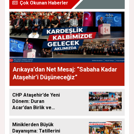
Çok Okunan Haberler
Arıkaya’dan Net Mesaj: “Sabaha Kadar
Ataşehir’i Düşüneceğiz”
CHP Ataşehir’de Yeni
Dönem: Duran
Acar’dan Birlik ve
Saha Mesajı
Miniklerden Büyük
Dayanışma: Tatillerini