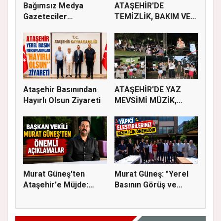
Bağımsız Medya
ATAŞEHİR'DE
Gazeteciler
TEMİZLİK, BAKIM VE
Derneği’nde Özgün...
İLAÇLAMA ÇALIŞ...
Ataşehir Basınından
ATAŞEHİR’DE YAZ
Hayırlı Olsun Ziyareti
MEVSİMİ MÜZİK,
SİNEMA VE ŞENL...
Murat Güneş'ten
Murat Güneş: "Yerel
Ataşehir'e Müjde:
Basının Görüş ve
İmar Planla...
Eleştiri...