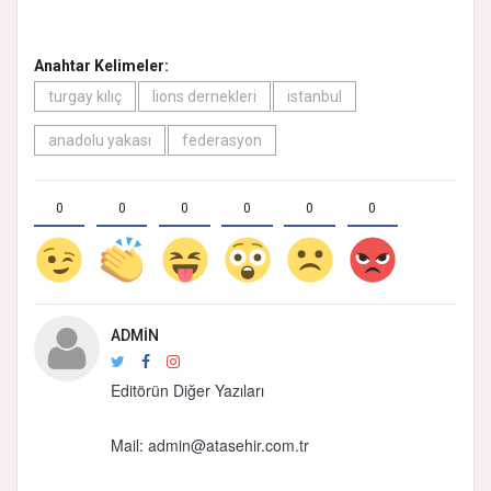
Anahtar Kelimeler:
turgay kılıç
lions dernekleri
istanbul
anadolu yakası
federasyon
0
0
0
0
0
0
ADMIN
Editörün Diğer Yazıları
Mail:
admin@atasehir.com.tr