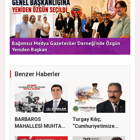
e
Bağımsız Medya Gazeteciler Derneği’nde Özgün
Arı
Yeniden Başkan
Dü
Benzer Haberler
BARBAROS
Turgay Kılıç;
MAHALLESİ MUHTARI
“Cumhuriyetimize
İSA GÜNALAN, 29 EK...
sadakatle sahi...