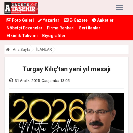
Foto Galeri
Yazarlar
E-Gazete
Anketler
Nöbetçi Eczaneler
Firma Rehberi
Seri İlanlar
Etkinlik Takvimi
Biyografiler
Ana Sayfa
İLANLAR
Turgay Kılıç'tan yeni yıl mesajı
31 Aralık, 2025, Çarşamba 13:05