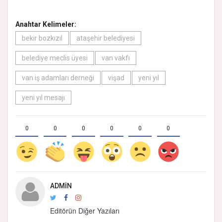
Anahtar Kelimeler:
bekir bozkızıl
ataşehir belediyesi
belediye meclis üyesi
van vakfı
van iş adamları derneği
vişad
yeni yıl
yeni yıl mesajı
0
0
0
0
0
0
ADMIN
Editörün Diğer Yazıları