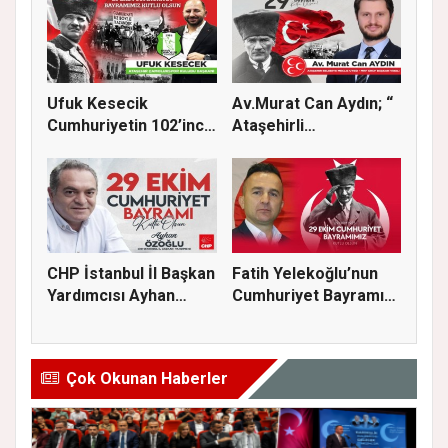
Ufuk Kesecik
Av.Murat Can Aydın; “
Cumhuriyetin 102’inci
Ataşehirli
yılı için...
komşularımız...
CHP İstanbul İl Başkan
Fatih Yelekoğlu’nun
Yardımcısı Ayhan
Cumhuriyet Bayramı
Özoğl...
Mesajı
Çok Okunan Haberler