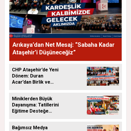
Arıkaya’dan Net Mesaj: “Sabaha Kadar
Ataşehir’i Düşüneceğiz”
CHP Ataşehir’de Yeni
Dönem: Duran
Acar’dan Birlik ve
Saha Mesajı
Miniklerden Büyük
Dayanışma: Tatillerini
Eğitime Desteğe
Dönüştürdüler
Bağımsız Medya