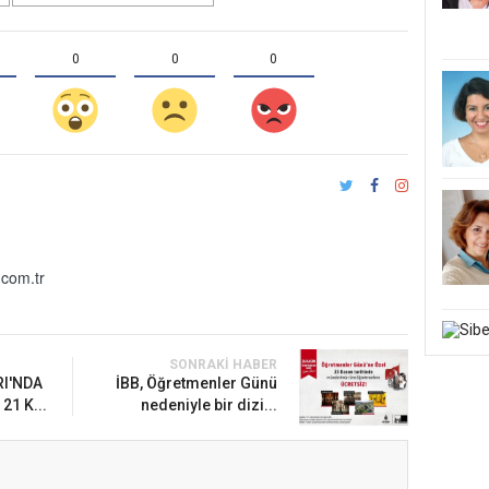
0
0
0
com.tr
SONRAKI HABER
I'NDA
İBB, Öğretmenler Günü
1 K...
nedeniyle bir dizi...