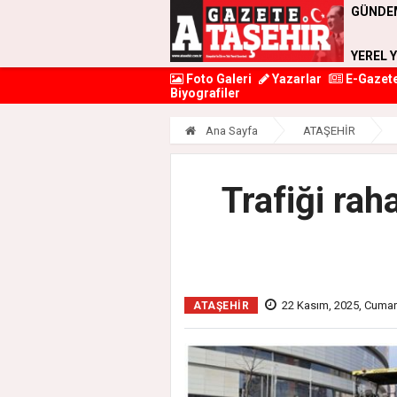
GÜNDE
YEREL 
Foto Galeri
Yazarlar
E-Gazet
Biyografiler
Ana Sayfa
ATAŞEHİR
Trafiği rah
22 Kasım, 2025, Cumar
ATAŞEHİR