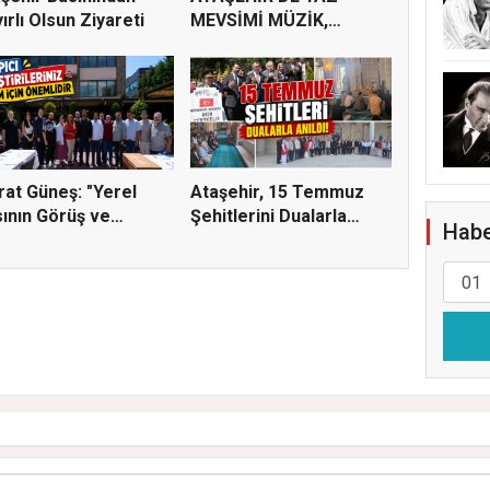
ırlı Olsun Ziyareti
MEVSİMİ MÜZİK,
SİNEMA VE ŞENL...
at Güneş: "Yerel
Ataşehir, 15 Temmuz
ının Görüş ve
Şehitlerini Dualarla
Habe
tiri...
Andı...