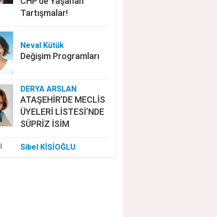
CHP'de Yaşanan
Tartışmalar!
Neval Kütük
Değişim Programları
DERYA ARSLAN
ATAŞEHİR’DE MECLİS
ÜYELERİ LİSTESİ’NDE
SÜPRİZ İSİM
Sibel KİŞİOĞLU
EUROVISION'DA
NELER OLUYOR?