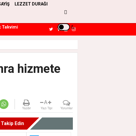
SAYİŞ
LEZZET DURAĞI
k Takvimi
onra hizmete
A
Yazdır
Yazı Tipi
Yorumlar
i Takip Edin