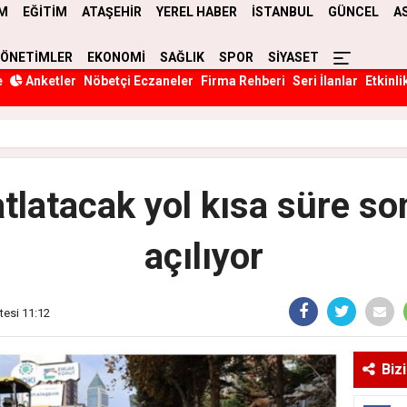
M
EĞİTİM
ATAŞEHİR
YEREL HABER
İSTANBUL
GÜNCEL
A
YÖNETİMLER
EKONOMİ
SAĞLIK
SPOR
SİYASET
e
Anketler
Nöbetçi Eczaneler
Firma Rehberi
Seri İlanlar
Etkinli
atlatacak yol kısa süre s
açılıyor
tesi 11:12
Biz