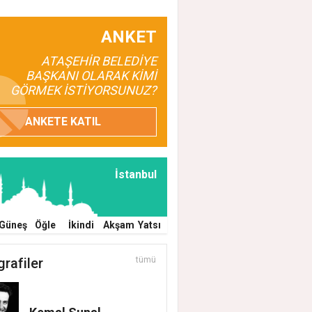
ANKET
ATAŞEHİR BELEDİYE
BAŞKANI OLARAK KİMİ
GÖRMEK İSTİYORSUNUZ?
ANKETE KATIL
 Acar'dan İlk Adım: "Büyük Ataşehir Bulu
İstanbul
Güneş
Öğle
İkindi
Akşam
Yatsı
grafiler
tümü