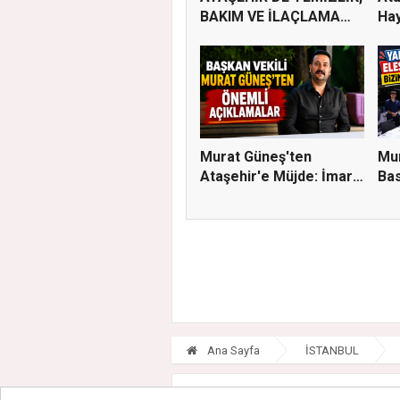
BAKIM VE İLAÇLAMA
Hay
ÇALIŞ...
Murat Güneş'ten
Mur
Ataşehir'e Müjde: İmar
Bas
Planla...
Eleş
Ana Sayfa
İSTANBUL