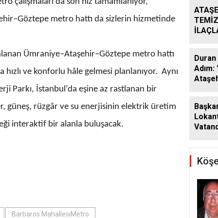
tro çalışmaları da son hız tamamlanıyor,
ATAŞE
ir–Göztepe metro hattı da sizlerin hizmetinde
TEMİZ
İLAÇ
ÇALIŞ
ARALI
anlanan Ümraniye–Ataşehir–Göztepe metro hattı
Duran 
Adım: 
ha hızlı ve konforlu hâle gelmesi planlanıyor. Aynı
Ataşeh
i Parkı, İstanbul’da eşine az rastlanan bir
Başkan
r, güneş, rüzgâr ve su enerjisinin elektrik üretim
Lokant
ği interaktif bir alanla buluşacak.
Vatand
Araya 
Köşe
Barbaros MahallesiMetro