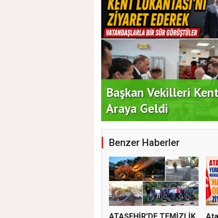
ekili Tülay Uçar'ı
Başkan Vekilleri Ken
Araya Geldi
Benzer Haberler
ATAŞEHİR'DE TEMİZLİK,
Ata