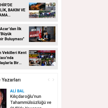
HİR'DE
LİK, BAKIM VE
LAMA
MALARI
KSIZ SÜRÜYOR
Acar'dan İlk
"Büyük
ir Buluşması"
 Vekilleri Kent
ası'nda
aşlarla Bir
Geldi
 Yazarları
ALİ BAL
Kılıçdaroğlu'nun
Tahammülsüzlüğü ve