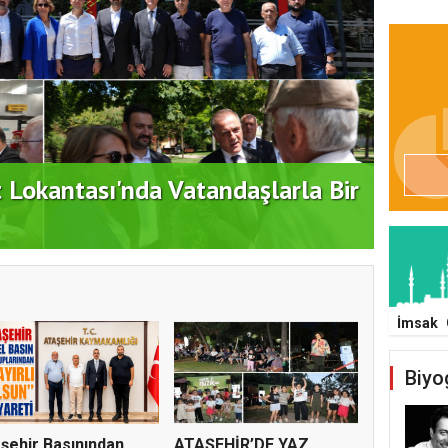
t Lokantası'nda Vatandaşlarla Bir
Duran
İmsak
Biyo
şehir Basınından
ATAŞEHİR’DE YAZ