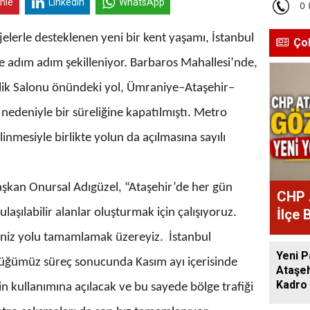
inle
Linkedin
WhatsApp
elerle desteklenen yeni bir kent yaşamı, İstanbul
Ço
yle adım adım şekilleniyor. Barbaros Mahallesi’nde,
lik Salonu önündeki yol, Ümraniye–Ataşehir–
nedeniyle bir süreliğine kapatılmıştı. Metro
inmesiyle birlikte yolun da açılmasına sayılı
aşkan Onursal Adıgüzel, “Ataşehir’de her gün
CHP 
laşılabilir alanlar oluşturmak için çalışıyoruz.
İlçe 
Atan
ğiniz yolu tamamlamak üzereyiz. İstanbul
Yeni P
ttüğümüz süreç sonucunda Kasım ayı içerisinde
Ataşeh
Kadro 
rin kullanımına açılacak ve bu sayede bölge trafiği