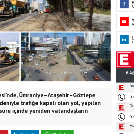
S
A
L
T
esi’nde, Ümraniye–Ataşehir–Göztepe
deniyle trafiğe kapalı olan yol, yapılan
süre içinde yeniden vatandaşların