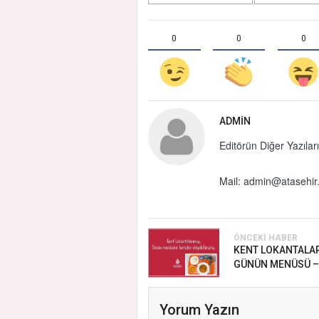
0
0
0
ADMIN
Editörün Diğer Yazıları
Mail:
admin@atasehir.
ÖNCEKI HABER
KENT LOKANTALAR
GÜNÜN MENÜSÜ – 2
Yorum Yazın