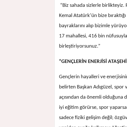
“Biz sahada sizlerle birlikteyiz.
Kemal Atatürk’ün bize bıraktığı 
bayraklarını alıp bizimle yürüy
17 mahallesi, 416 bin nüfusuyl
birleştiriyorsunuz.”
“GENÇLERİN ENERJİSİ ATAŞEHİ
Gençlerin hayalleri ve enerjisin
belirten Başkan Adıgüzel, spor ve
açısından da önemli olduğuna di
iyi eğitim görürse, spor yaparsa,
sadece fiziki gelişim değil; özg