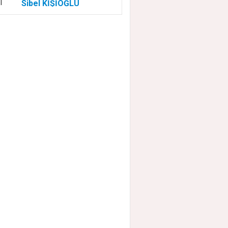
Sibel KİŞİOĞLU
EUROVISION'DA
NELER OLUYOR?