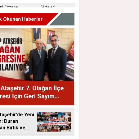
k Okunan Haberler
taşehir 7. Olağan İlçe
esi İçin Geri Sayım
dı
aşehir’de Yeni
: Duran
an Birlik ve
Mesajı