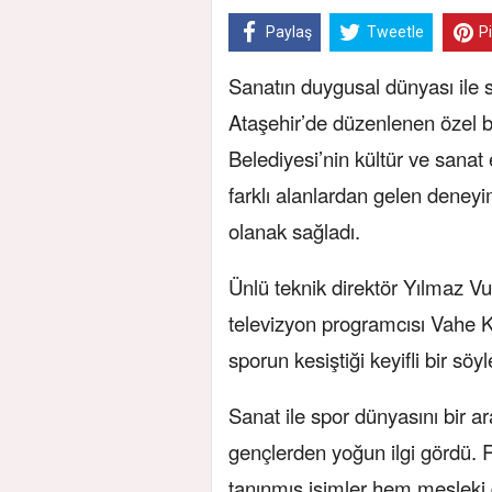
Paylaş
Tweetle
P
Sanatın duygusal dünyası ile s
Ataşehir’de düzenlenen özel b
Belediyesi’nin kültür ve sanat 
farklı alanlardan gelen deneyi
olanak sağladı.
Ünlü teknik direktör Yılmaz Vur
televizyon programcısı Vahe K
sporun kesiştiği keyifli bir söyl
Sanat ile spor dünyasını bir a
gençlerden yoğun ilgi gördü. R
tanınmış isimler hem mesleki 