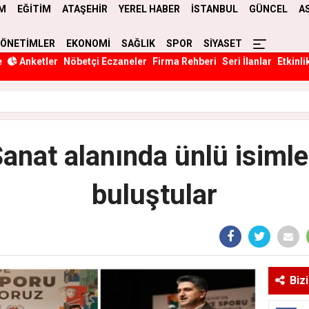
M
EĞİTİM
ATAŞEHİR
YEREL HABER
İSTANBUL
GÜNCEL
A
YÖNETİMLER
EKONOMİ
SAĞLIK
SPOR
SİYASET
e
Anketler
Nöbetçi Eczaneler
Firma Rehberi
Seri İlanlar
Etkinli
anat alanında ünlü isiml
buluştular
Biz