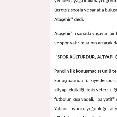
yeniden ayağa kalkmayı öğretir
ücretsiz sporla ve sanatla bulu
Ataşehir” dedi.
Ataşehir’in sanatla yaşayan bir
ve spor yatırımlarının artarak d
“SPOR KÜLTÜRDÜR, ALTYAPI
Panelin
ilk konuşmacısı ünlü te
konuşmasında Türkiye’de sporcu
altyapı eksikliği, tesis yetersizl
futbolun kısa vadeli, “palyatif”
Yabancı oyuncu yoğunluğu, alty