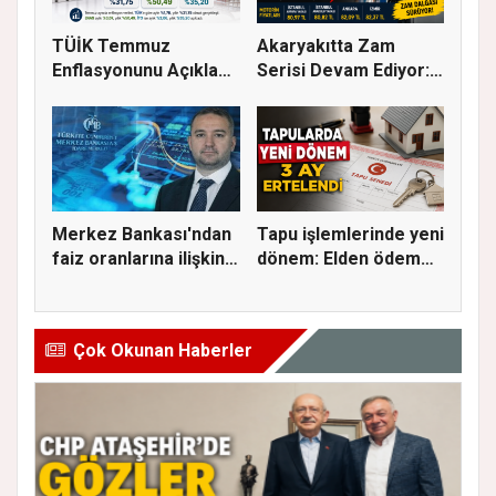
TÜİK Temmuz
Akaryakıtta Zam
Enflasyonunu Açıkladı:
Serisi Devam Ediyor:
Aylık Artı...
Bu Kez S...
Merkez Bankası'ndan
Tapu işlemlerinde yeni
faiz oranlarına ilişkin
dönem: Elden ödeme
a...
ve...
Çok Okunan Haberler