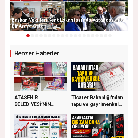
Başkan Vekilleri Kent Lokantası'nda Vatandaşlarla
Dur
Bir Araya Geldi
Bu
Benzer Haberler
ATAŞEHİR
Ticaret Bakanlığı'ndan
BELEDİYESİ’NİN
tapu ve gayrimenkul
EĞİTİM MATERYALİ
ka...
DEST...