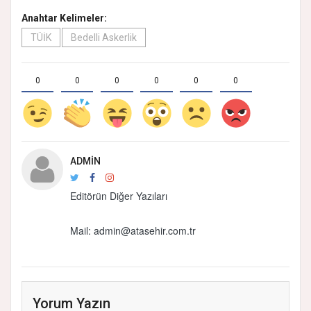
Anahtar Kelimeler:
TÜİK
Bedelli Askerlik
0
0
0
0
0
0
ADMIN
Editörün Diğer Yazıları
Mail: admin@atasehir.com.tr
Yorum Yazın