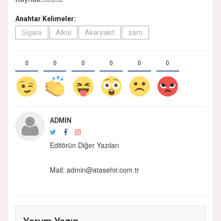
Anahtar Kelimeler:
Sigara
Alkol
Akaryakıt
zam
0
0
0
0
0
0
ADMIN
Editörün Diğer Yazıları
Mail:
admin@atasehir.com.tr