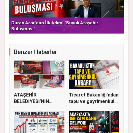
rla
Duran Acar'dan İlk Adım: "Büyük Ataşehir
AT
Buluşması"
DE
Benzer Haberler
ATAŞEHİR
Ticaret Bakanlığı'ndan
BELEDİYESİ’NİN
tapu ve gayrimenkul
EĞİTİM MATERYALİ
ka...
DEST...