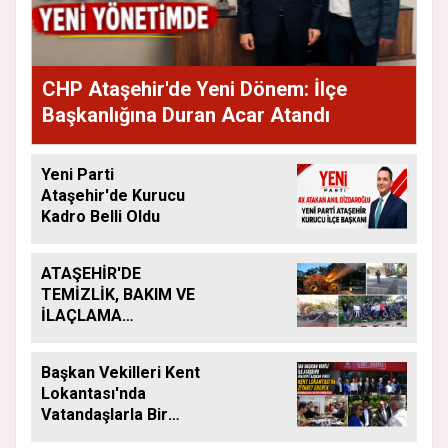
CHP Ataşehir'de Yeni Dönem: İlçe
Başkanlığına Duran Acar Atandı
Yeni Parti
Ataşehir'de Kurucu
Kadro Belli Oldu
ATAŞEHİR'DE
TEMİZLİK, BAKIM VE
İLAÇLAMA
ÇALIŞMALARI
ARALIKSIZ SÜRÜYOR
Başkan Vekilleri Kent
Lokantası'nda
Vatandaşlarla Bir
Araya Geldi