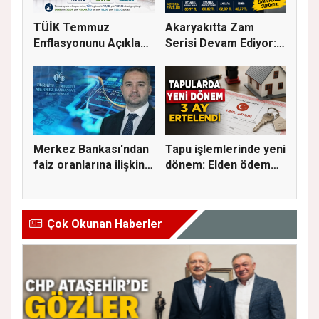
TÜİK Temmuz
Akaryakıtta Zam
Enflasyonunu Açıkladı:
Serisi Devam Ediyor:
Aylık Artı...
Bu Kez S...
Merkez Bankası'ndan
Tapu işlemlerinde yeni
faiz oranlarına ilişkin
dönem: Elden ödeme
a...
ve...
Çok Okunan Haberler