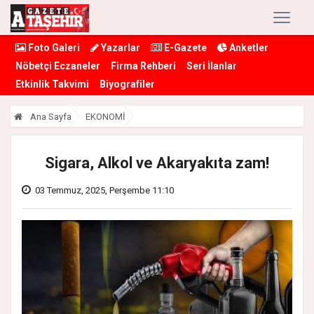
Foto Galeri
Yazarlar
E-Gazete
Anketler
Nöbetçi Eczaneler
Firma Rehberi
Seri İlanlar
Etkinlik Takvimi
Biyografiler
Ana Sayfa
EKONOMİ
Sigara, Alkol ve Akaryakıta zam!
03 Temmuz, 2025, Perşembe 11:10