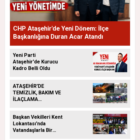
CHP Ataşehir'de Yeni Dönem: İlçe
Başkanlığına Duran Acar Atandı
Yeni Parti
Ataşehir'de Kurucu
Kadro Belli Oldu
ATAŞEHİR'DE
TEMİZLİK, BAKIM VE
İLAÇLAMA
ÇALIŞMALARI
ARALIKSIZ SÜRÜYOR
Başkan Vekilleri Kent
Lokantası'nda
Vatandaşlarla Bir
Araya Geldi