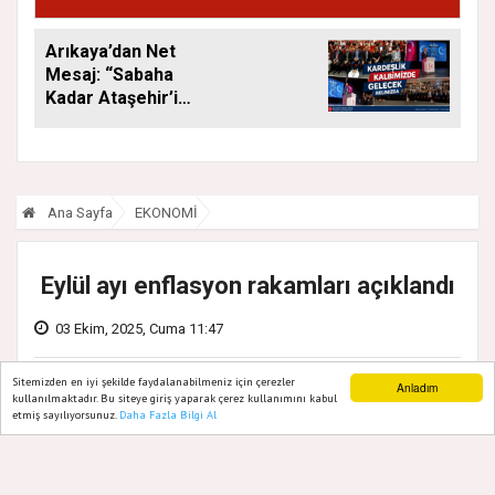
Arıkaya’dan Net
Mesaj: “Sabaha
Kadar Ataşehir’i
Düşüneceğiz”
Ana Sayfa
EKONOMİ
Eylül ayı enflasyon rakamları açıklandı
03 Ekim, 2025, Cuma 11:47
Sitemizden en iyi şekilde faydalanabilmeniz için çerezler
Anladım
kullanılmaktadır. Bu siteye giriş yaparak çerez kullanımını kabul
etmiş sayılıyorsunuz.
Daha Fazla Bilgi Al
Ana Sayfa
Web TV
Foto Galeri
Yazarlar