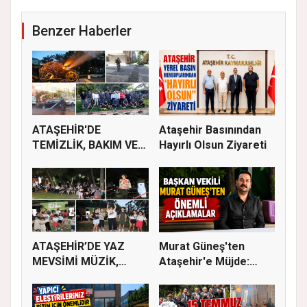
Benzer Haberler
ATAŞEHİR'DE
Ataşehir Basınından
TEMİZLİK, BAKIM VE
Hayırlı Olsun Ziyareti
İLAÇLAMA ÇALIŞ...
ATAŞEHİR’DE YAZ
Murat Güneş'ten
MEVSİMİ MÜZİK,
Ataşehir'e Müjde:
SİNEMA VE ŞENL...
İmar Planla...