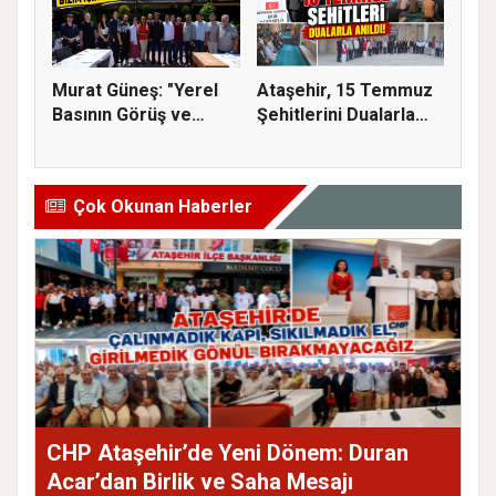
Murat Güneş: "Yerel
Ataşehir, 15 Temmuz
Basının Görüş ve
Şehitlerini Dualarla
Eleştiri...
Andı...
Çok Okunan Haberler
CHP Ataşehir’de Yeni Dönem: Duran
Acar’dan Birlik ve Saha Mesajı