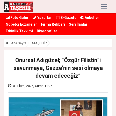
Foto Galeri
Yazarlar
E-Gazete
Anketler
Nöbetçi Eczaneler
Firma Rehberi
Seri İlanlar
Etkinlik Takvimi
Biyografiler
Ana Sayfa
ATAŞEHİR
Onursal Adıgüzel; “Özgür Filistin”i
savunmaya, Gazze’nin sesi olmaya
devam edeceğiz”
03 Ekim, 2025, Cuma 11:25