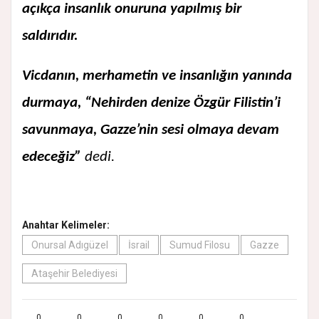
açıkça insanlık onuruna yapılmış bir
saldırıdır.
Vicdanın, merhametin ve insanlığın yanında
durmaya, “Nehirden denize Özgür Filistin’i
savunmaya, Gazze’nin sesi olmaya devam
edeceğiz”
dedi.
Anahtar Kelimeler:
Onursal Adıgüzel
İsrail
Sumud Filosu
Gazze
Ataşehir Belediyesi
0
0
0
0
0
0