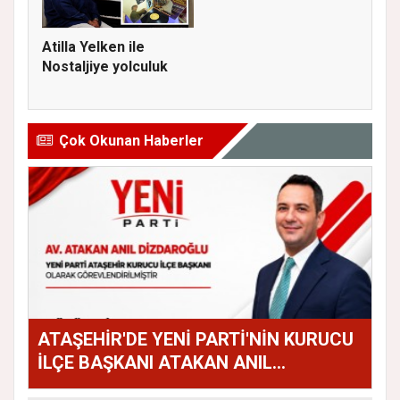
Atilla Yelken ile
Nostaljiye yolculuk
Çok Okunan Haberler
ATAŞEHİR'DE YENİ PARTİ'NİN KURUCU
İLÇE BAŞKANI ATAKAN ANIL
DİZDAROĞLU OLDU