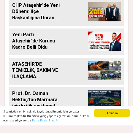
CHP Ataşehir'de Yeni
Dönem: İlçe
Başkanlığına Duran
Acar Atandı
Yeni Parti
Ataşehir'de Kurucu
Kadro Belli Oldu
ATAŞEHİR'DE
TEMİZLİK, BAKIM VE
İLAÇLAMA
ÇALIŞMALARI
ARALIKSIZ SÜRÜYOR
Prof. Dr. Osman
Bektaş'tan Marmara
için kritik açıklama!
Sitemizden en iyi şekilde faydalanabilmeniz için çerezler
Anladım
kullanılmaktadır. Bu siteye giriş yaparak çerez kullanımını kabul
etmiş sayılıyorsunuz.
Daha Fazla Bilgi Al
Ana Sayfa
Web TV
Foto Galeri
Yazarlar