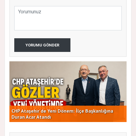
YORUMU GÖNDER
AT
Yeni Parti Ataşehir'de Kurucu Kadro Belli Oldu
ÇA