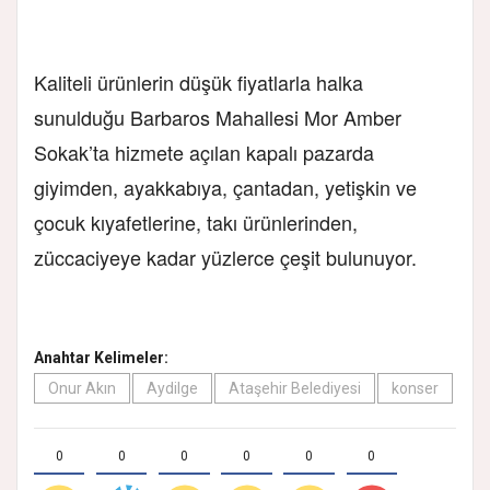
Kaliteli ürünlerin düşük fiyatlarla halka
sunulduğu Barbaros Mahallesi Mor Amber
Sokak’ta hizmete açılan kapalı pazarda
giyimden, ayakkabıya, çantadan, yetişkin ve
çocuk kıyafetlerine, takı ürünlerinden,
züccaciyeye kadar yüzlerce çeşit bulunuyor.
Anahtar Kelimeler:
Onur Akın
Aydilge
Ataşehir Belediyesi
konser
0
0
0
0
0
0