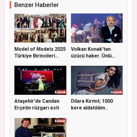
Benzer Haberler
Model of Models 2025
Volkan Konak'tan
Türkiye Birincileri
üzücü haber. Ünlü
Çekm...
sanatçı ha...
Ataşehir'de Candan
Dilara Kırmıt; 1000
Erçetin rüzgarı esti
kere aldatıldım..