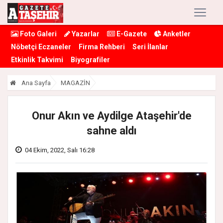
Foto Galeri
Yazarlar
E-Gazete
Anketler
Nöbetçi Eczaneler
Firma Rehberi
Seri İlanlar
Etkinlik Takvimi
Biyografiler
Ana Sayfa
MAGAZİN
Onur Akın ve Aydilge Ataşehir'de
sahne aldı
04 Ekim, 2022, Salı 16:28