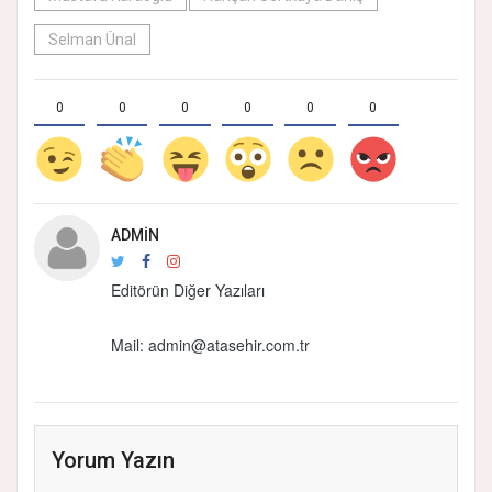
Selman Ünal
0
0
0
0
0
0
ADMIN
Editörün Diğer Yazıları
Mail:
admin@atasehir.com.tr
Yorum Yazın