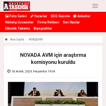
Foto Galeri
Yazarlar
E-Gazete
Anketler
Nöbetçi Eczaneler
Firma Rehberi
Seri İlanlar
Etkinlik Takvimi
Biyografiler
Ana Sayfa
ATAŞEHİR
NOVADA AVM için araştırma
komisyonu kuruldu
05 Aralık, 2024, Perşembe 19:04