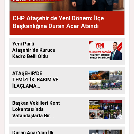
CHP Ataşehir'de Yeni Dönem: İlçe
Başkanlığına Duran Acar Atandı
Yeni Parti
Ataşehir'de Kurucu
Kadro Belli Oldu
ATAŞEHİR'DE
TEMİZLİK, BAKIM VE
İLAÇLAMA
ÇALIŞMALARI
ARALIKSIZ SÜRÜYOR
Başkan Vekilleri Kent
Lokantası'nda
Vatandaşlarla Bir
Araya Geldi
Duran Acar'dan İlk