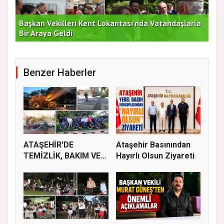
rla
Duran Acar'dan İlk Adım: "Büyük Ataşehir
AT
Buluşması"
DE
Benzer Haberler
ATAŞEHİR'DE
Ataşehir Basınından
TEMİZLİK, BAKIM VE
Hayırlı Olsun Ziyareti
İLAÇLAMA ÇALIŞ...