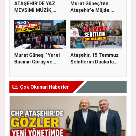
ATAŞEHİR’DE YAZ
Murat Güneş'ten
MEVSİMİ MÜZİK,
Ataşehir'e Müjde:
SİNEMA VE ŞENL...
İmar Planla...
Murat Güneş: "Yerel
Ataşehir, 15 Temmuz
Basının Görüş ve
Şehitlerini Dualarla
Eleştiri...
Andı...
Çok Okunan Haberler