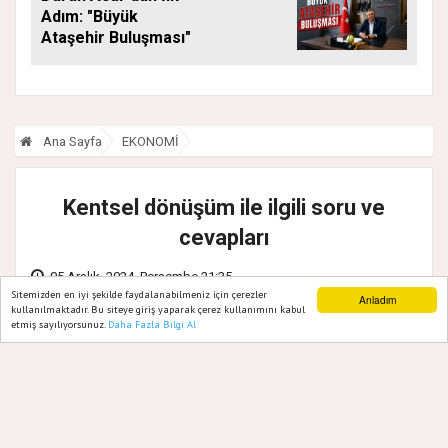
Adım: "Büyük
Ataşehir Buluşması"
Ana Sayfa
EKONOMİ
Kentsel dönüşüm ile ilgili soru ve
cevapları
05 Aralık, 2024, Perşembe 21:35
Sitemizden en iyi şekilde faydalanabilmeniz için çerezler
Anladım
kullanılmaktadır. Bu siteye giriş yaparak çerez kullanımını kabul
etmiş sayılıyorsunuz.
Daha Fazla Bilgi Al
Ana Sayfa
Web TV
Foto Galeri
Yazarlar