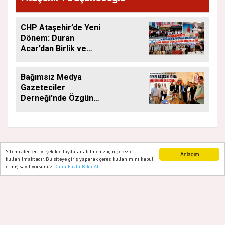
CHP Ataşehir’de Yeni
Dönem: Duran
Acar’dan Birlik ve
Saha Mesajı
Bağımsız Medya
Gazeteciler
Derneği’nde Özgün
Yeniden Başkan
Sitemizden en iyi şekilde faydalanabilmeniz için çerezler
Anladım
kullanılmaktadır. Bu siteye giriş yaparak çerez kullanımını kabul
GAZETE ATAŞEHIR 2020
etmiş sayılıyorsunuz.
Daha Fazla Bilgi Al
Ana Sayfa
Web TV
Foto Galeri
Yazarlar
Yazılım |
Onemsoft
Künye
Gizlilik Politikası
Hakkımızda
Sitene Ekle
İletişim