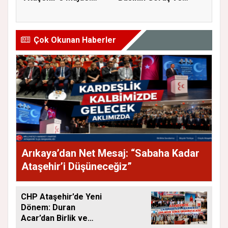
İmar Planla...
Eleştiri...
Çok Okunan Haberler
Arıkaya’dan Net Mesaj: “Sabaha Kadar
Ataşehir’i Düşüneceğiz”
CHP Ataşehir’de Yeni
Dönem: Duran
Acar’dan Birlik ve