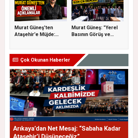
Murat Güneş'ten
Murat Güneş: "Yerel
Ataşehir'e Müjde:
Basının Görüş ve
İmar Planla...
Eleştiri...
Çok Okunan Haberler
Arıkaya’dan Net Mesaj: “Sabaha Kadar
Ataşehir’i Düşüneceğiz”