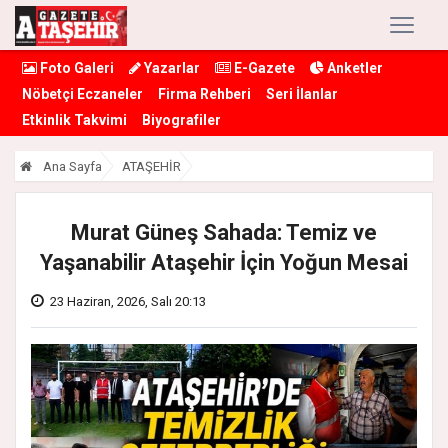
Foto Galeri
Yazarlar
E-Gazete
Anketler
Nöbetçi Eczaneler
Firma Rehberi
Seri İlanlar
Etkinlik Takvimi
Biyografiler
Ana Sayfa
ATAŞEHİR
Murat Güneş Sahada: Temiz ve
Yaşanabilir Ataşehir İçin Yoğun Mesai
23 Haziran, 2026, Salı 20:13