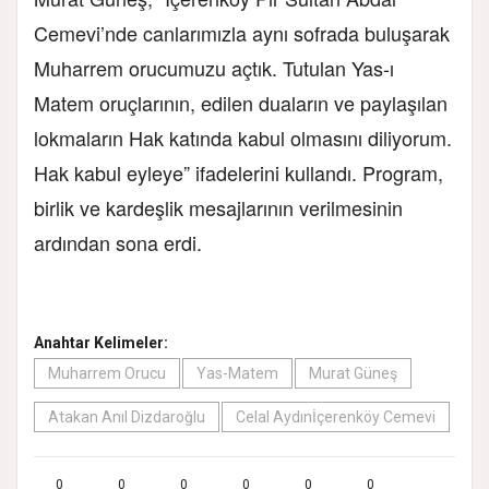
Cemevi’nde canlarımızla aynı sofrada buluşarak
Muharrem orucumuzu açtık. Tutulan Yas-ı
Matem oruçlarının, edilen duaların ve paylaşılan
lokmaların Hak katında kabul olmasını diliyorum.
Hak kabul eyleye” ifadelerini kullandı. Program,
birlik ve kardeşlik mesajlarının verilmesinin
ardından sona erdi.
Anahtar Kelimeler:
Muharrem Orucu
Yas-Matem
Murat Güneş
Atakan Anıl Dizdaroğlu
Celal Aydınİçerenköy Cemevi
0
0
0
0
0
0