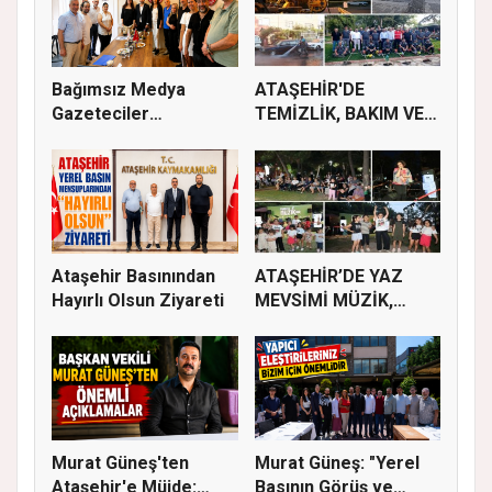
Bağımsız Medya
ATAŞEHİR'DE
Gazeteciler
TEMİZLİK, BAKIM VE
Derneği’nde Özgün...
İLAÇLAMA ÇALIŞ...
Ataşehir Basınından
ATAŞEHİR’DE YAZ
Hayırlı Olsun Ziyareti
MEVSİMİ MÜZİK,
SİNEMA VE ŞENL...
Murat Güneş'ten
Murat Güneş: "Yerel
Ataşehir'e Müjde:
Basının Görüş ve