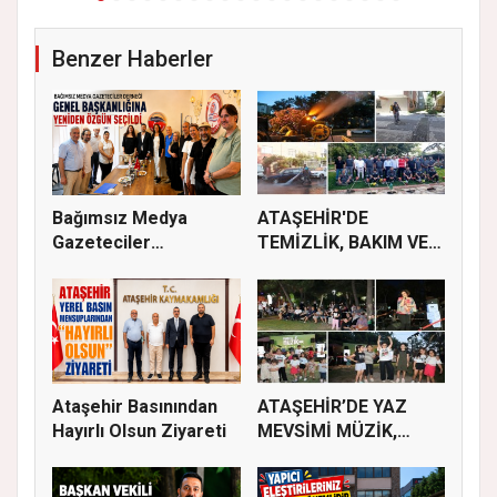
Benzer Haberler
Bağımsız Medya
ATAŞEHİR'DE
Gazeteciler
TEMİZLİK, BAKIM VE
Derneği’nde Özgün...
İLAÇLAMA ÇALIŞ...
Ataşehir Basınından
ATAŞEHİR’DE YAZ
Hayırlı Olsun Ziyareti
MEVSİMİ MÜZİK,
SİNEMA VE ŞENL...