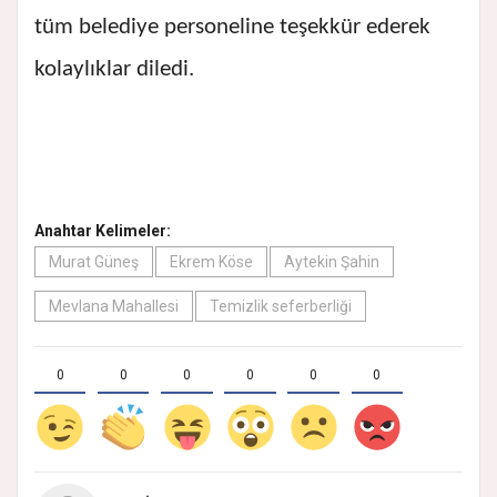
tüm belediye personeline teşekkür ederek
kolaylıklar diledi.
Anahtar Kelimeler:
Murat Güneş
Ekrem Köse
Aytekin Şahin
Mevlana Mahallesi
Temizlik seferberliği
0
0
0
0
0
0