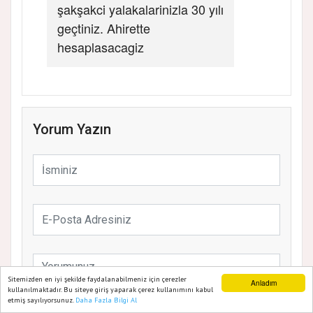
şakşakci yalakalarinizla 30 yılı
geçtiniz. Ahirette
hesaplasacagiz
Yorum Yazın
Sitemizden en iyi şekilde faydalanabilmeniz için çerezler
Anladım
kullanılmaktadır. Bu siteye giriş yaparak çerez kullanımını kabul
etmiş sayılıyorsunuz.
Daha Fazla Bilgi Al
Ana Sayfa
Web TV
Foto Galeri
Yazarlar