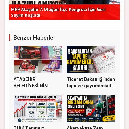
lik
MHP Ataşehir 7. Olağan İlçe Kongresi İçin Geri
Baş
Sayım Başladı
Bir
Benzer Haberler
ATAŞEHİR
Ticaret Bakanlığı'ndan
BELEDİYESİ’NİN
tapu ve gayrimenkul
EĞİTİM MATERYALİ
ka...
DEST...
TÜİK Temmuz
Akaryakıtta Zam