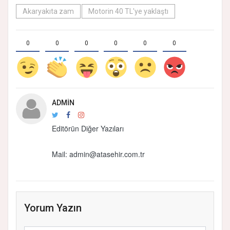
Akaryakıta zam
Motorin 40 TL'ye yaklaştı
0
0
0
0
0
0
ADMIN
Editörün Diğer Yazıları
Mail:
admin@atasehir.com.tr
Yorum Yazın