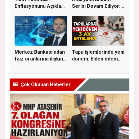
Enflasyonunu Açıkladı:
Serisi Devam Ediyor:
Aylık Artı...
Bu Kez S...
Merkez Bankası'ndan
Tapu işlemlerinde yeni
faiz oranlarına ilişkin
dönem: Elden ödeme
a...
ve...
Çok Okunan Haberler