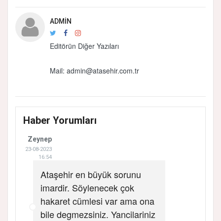
ADMIN
Editörün Diğer Yazıları
Mail: admin@atasehir.com.tr
Haber Yorumları
Zeynep
23-08-2023
16:54
Ataşehir en büyük sorunu
imardir. Söylenecek çok
hakaret cümlesi var ama ona
bile degmezsiniz. Yancilariniz