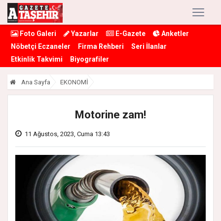
Foto Galeri
Yazarlar
E-Gazete
Anketler
Nöbetçi Eczaneler
Firma Rehberi
Seri İlanlar
Etkinlik Takvimi
Biyografiler
Ana Sayfa
EKONOMİ
Motorine zam!
11 Ağustos, 2023, Cuma 13:43