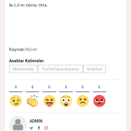
ila 1,0 m; Görüş: Orta.
Mynet
Kaynak:
Anahtar Kelimeler:
Meteoroloji
Yurtta hava durumu
İstanbul
0
0
0
0
0
0
ADMIN