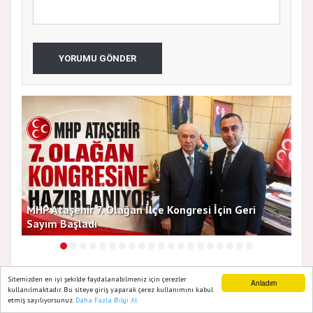
YORUMU GÖNDER
aşehir 7. Olağan İlçe Kongresi İçin Geri
Başkan Vekille
Başladı
Bir Araya Geldi
Sitemizden en iyi şekilde faydalanabilmeniz için çerezler
Benzer Haberler
Anladım
kullanılmaktadır. Bu siteye giriş yaparak çerez kullanımını kabul
etmiş sayılıyorsunuz.
Daha Fazla Bilgi Al
Ana Sayfa
Web TV
Foto Galeri
Yazarlar