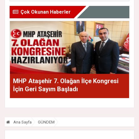
Çok Okunan Haberler
MHP Ataşehir 7. Olağan İlçe Kongresi
İçin Geri Sayım Başladı
Ana Sayfa
GÜNDEM