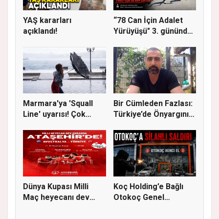
YAŞ kararları
“78 Can İçin Adalet
açıklandı!
Yürüyüşü" 3. gününde
Gere...
Marmara'ya 'Squall
Bir Cümleden Fazlası:
Line' uyarısı! Çok
Türkiye’de Önyargının
kuvvetl...
S...
Dünya Kupası Milli
Koç Holding’e Bağlı
Maç heyecanı dev
Otokoç Genel
ekranda A...
Müdürlüğü He...