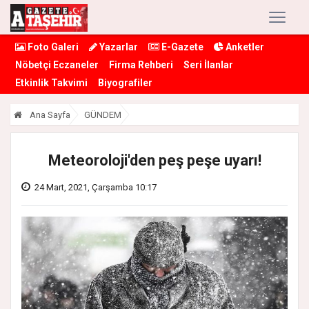
Foto Galeri
Yazarlar
E-Gazete
Anketler
Nöbetçi Eczaneler
Firma Rehberi
Seri İlanlar
Etkinlik Takvimi
Biyografiler
Ana Sayfa
GÜNDEM
Meteoroloji'den peş peşe uyarı!
24 Mart, 2021, Çarşamba 10:17