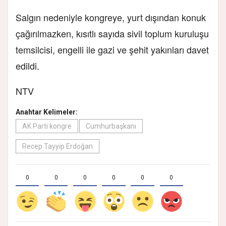
Salgın nedeniyle kongreye, yurt dışından konuk
çağırılmazken, kısıtlı sayıda sivil toplum kuruluşu
temsilcisi, engelli ile gazi ve şehit yakınları davet
edildi.
NTV
Anahtar Kelimeler:
AK Parti kongre
Cumhurbaşkanı
Recep Tayyip Erdoğan
0
0
0
0
0
0