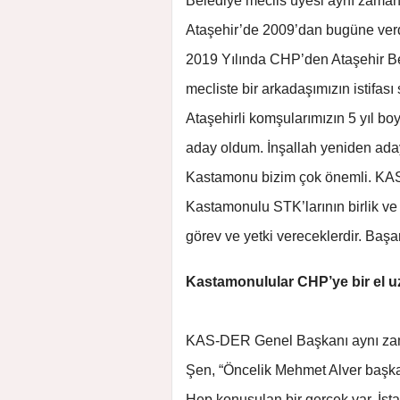
Belediye meclis üyesi aynı zaman
Ataşehir’de 2009’dan bugüne verdiğ
2019 Yılında CHP’den Ataşehir B
mecliste bir arkadaşımızın istifas
Ataşehirli komşularımızın 5 yıl b
aday oldum. İnşallah yeniden aday 
Kastamonu bizim çok önemli. KAS
Kastamonulu STK’larının birlik ve 
görev ve yetki vereceklerdir. Başar
Kastamonulular CHP’ye bir el 
KAS-DER Genel Başkanı aynı za
Şen, “Öncelik Mehmet Alver başkan
Hep konuşulan bir gerçek var. İst