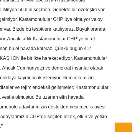
 Milyon 50 bini seçmen. Genelde bir özeleştiri var.
 gelmiyor, Kastamonulular CHP üye olmuyor ve oy
er var. Bizde bu tespitlere katılıyoruz. Büyük oranda,
r. Ancak; artık Kastamonulular CHP’ye bir el
anan bu el havada kalmaz. Çünkü bugün 414
SKON ile birlikte hareket ediyor. Kastamonulular
ır. Ancak Cumhuriyetçi ve demokrat insanlar olarak
ir noktaya kaydırılmak isteniyor. Hem ülkemizin
diseler ve rejim endeksli gelişmeler; Kastamonulular
a vesile olmuştur. Bu uzanan elin havada
amonulu adaylarımızın desteklenmesi meclis üyesi
adaylarımızın CHP’de seçilebilecek, etkin ve yetkin
.”