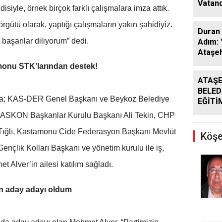
Vatand
iyle, örnek birçok farklı çalışmalara imza attık.
Araya 
rgütü olarak, yaptığı çalışmaların yakın şahidiyiz.
Duran 
başarılar diliyorum” dedi.
Adım: 
Ataşeh
monu STK’larından destek!
ATAŞE
BELED
ına; KAS-DER Genel Başkanı ve Beykoz Belediye
EĞİTİ
DESTE
ASKON Başkanlar Kurulu Başkanı Ali Tekin, CHP
DÖNE
in Tığlı, Kastamonu Cide Federasyon Başkanı Mevlüt
SÜRÜ
Köşe
çlik Kolları Başkanı ve yönetim kurulu ile iş,
t Alver’in ailesi katılım sağladı.
çin aday adayı oldum