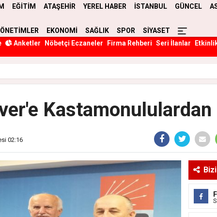
M
EĞİTİM
ATAŞEHİR
YEREL HABER
İSTANBUL
GÜNCEL
A
YÖNETİMLER
EKONOMİ
SAĞLIK
SPOR
SİYASET
e
Anketler
Nöbetçi Eczaneler
Firma Rehberi
Seri İlanlar
Etkinli
er'e Kastamonululardan
esi 02:16
Biz
S