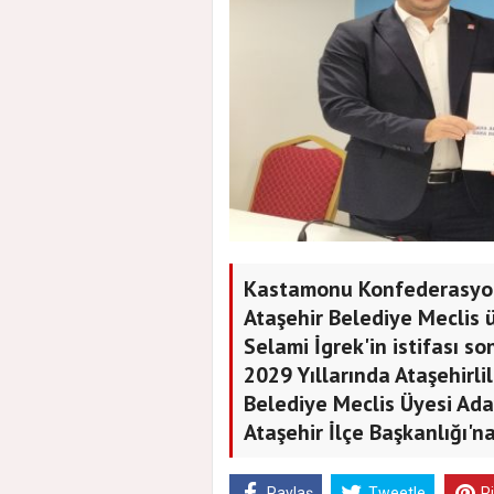
Kastamonu Konfederasyon
Ataşehir Belediye Meclis 
Selami İgrek'in istifası 
2029 Yıllarında Ataşehirli
Belediye Meclis Üyesi Ad
Ataşehir İlçe Başkanlığı'n
Paylaş
Tweetle
P