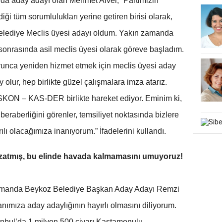
da aday adayı olan Mehmet Alver, “Partimizin
i tüm sorumlulukları yerine getiren birisi olarak,
elediye Meclis üyesi adayı oldum. Yakın zamanda
ı sonrasında asil meclis üyesi olarak göreve başladım.
oyunca yeniden hizmet etmek için meclis üyesi aday
olur, hep birlikte güzel çalışmalara imza atarız.
KON – KAS-DER birlikte hareket ediyor. Eminim ki,
beraberliğini görenler, temsiliyet noktasında bizlere
ılı olacağımıza inanıyorum.” İfadelerini kullandı.
uzatmış, bu elinde havada kalmamasını umuyoruz!
manda Beykoz Belediye Başkan Aday Adayı Remzi
ımıza aday adaylığının hayırlı olmasını diliyorum.
anbul’da 1 milyon 500 civarı Kastamonulu