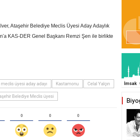
er, Ataşehir Belediye Meclis Üyesi Aday Adaylık
çın'a KAS-DER Genel Başkanı Remzi Şen ile birlikte
İmsak
meclis üyesi aday adayı
Kastamonu
Celal Yalçın
aşehir Belediye Meclis üyesi
Biyo
0
0
0