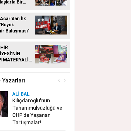
aşlarla Bir
Geldi
Acar'dan İlk
"Büyük
ir Buluşması"
HİR
İYESİ’NİN
M MATERYALİ
Ğİ YENİ
MDE DE
YOR
 Yazarları
ALİ BAL
Kılıçdaroğlu'nun
Tahammülsüzlüğü ve
CHP'de Yaşanan
Tartışmalar!