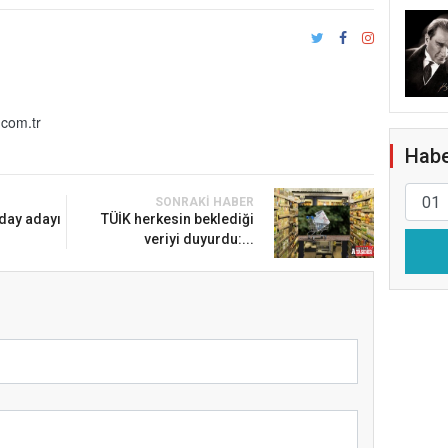
com.tr
Habe
SONRAKI HABER
day adayı
TÜİK herkesin beklediği
veriyi duyurdu:...