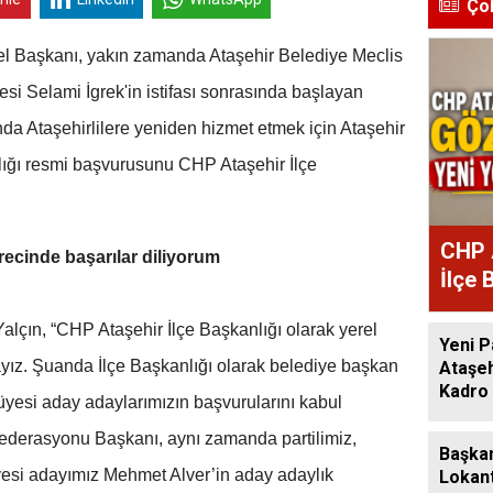
Ço
 Başkanı, yakın zamanda Ataşehir Belediye Meclis
si Selami İgrek'in istifası sonrasında başlayan
nda Ataşehirlilere yeniden hizmet etmek için Ataşehir
ığı resmi başvurusunu CHP Ataşehir İlçe
CHP 
ecinde başarılar diliyorum
İlçe 
Atan
alçın, “CHP Ataşehir İlçe Başkanlığı olarak yerel
Yeni P
yız. Şuanda İlçe Başkanlığı olarak belediye başkan
Ataşeh
Kadro 
üyesi aday adaylarımızın başvurularını kabul
derasyonu Başkanı, aynı zamanda partilimiz,
Başkan
yesi adayımız Mehmet Alver’in aday adaylık
Lokant