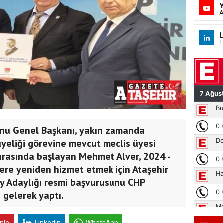
A
L
T
u Genel Başkanı, yakın zamanda
üyeliği görevine mevcut meclis üyesi
sonrasında başlayan Mehmet Alver, 2024 -
lere yeniden hizmet etmek için Ataşehir
ay Adaylığı resmi başvurusunu CHP
a gelerek yaptı.
inle
Linkedin
WhatsApp