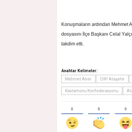
Konuşmaların ardından Mehmet Alv
dosyasını İlçe Başkanı Celal Yal
takdim etti.
Anahtar Kelimeler:
Mehmet Alver
CHP Ataşehir
Kastamonu Konfederasyonu
At
0
0
0