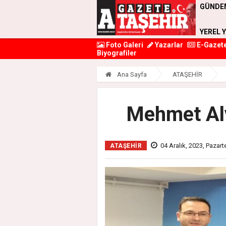
GÜNDE
YEREL 
Foto Galeri
Yazarlar
E-Gazet
Biyografiler
Ana Sayfa
ATAŞEHİR
Mehmet Alv
04 Aralık, 2023, Pazart
ATAŞEHİR