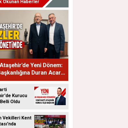
k Okunan Haberler
Ataşehir'de Yeni Dönem:
Başkanlığına Duran Acar
dı
arti
ir'de Kurucu
Belli Oldu
 Vekilleri Kent
ası'nda