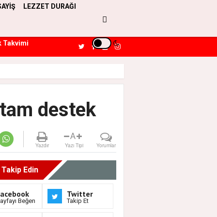
SAYİŞ
LEZZET DURAĞI
k Takvimi
 tam destek
A
Yazdır
Yazı Tipi
Yorumlar
i Takip Edin
Facebook
Twitter
ayfayı Beğen
Takip Et