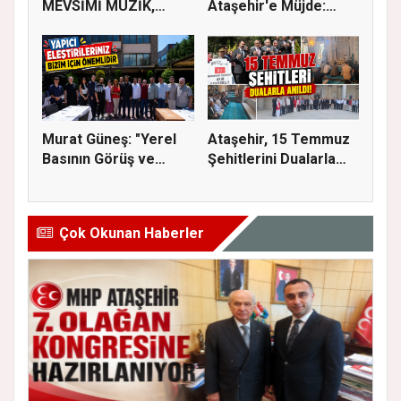
MEVSİMİ MÜZİK,
Ataşehir'e Müjde:
SİNEMA VE ŞENL...
İmar Planla...
Murat Güneş: "Yerel
Ataşehir, 15 Temmuz
Basının Görüş ve
Şehitlerini Dualarla
Eleştiri...
Andı...
Çok Okunan Haberler