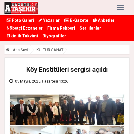
Foto Galeri
Yazarlar
E-Gazete
Anketler
Nöbetçi Eczaneler
Firma Rehberi
Seri İlanlar
Etkinlik Takvimi
Biyografiler
Ana Sayfa
KÜLTÜR SANAT
Köy Enstitüleri sergisi açıldı
05 Mayıs, 2025, Pazartesi 13:26