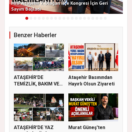
MHP Ataşehir 7. Olağan İlçe Kongresi İçin Geri
Baş
Sayım Başladı
Bir
Benzer Haberler
ATAŞEHİR'DE
Ataşehir Basınından
TEMİZLİK, BAKIM VE
Hayırlı Olsun Ziyareti
İLAÇLAMA ÇALIŞ...
ATAŞEHİR’DE YAZ
Murat Güneş'ten