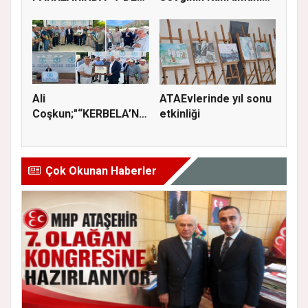
70’E SİNEMA KE...
Olan Baba...
Ali
ATAEvlerinde yıl sonu
Coşkun;"“KERBELA’NIN
etkinliği
YASI, ADALETİN VE
HA...
Çok Okunan Haberler