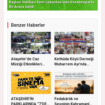
Başkan Vekilleri Kent Lokantası'nda Vatandaşlarla
Dur
Bir Araya Geldi
Bu
Benzer Haberler
Ataşehir'de Caz
Kethüda Köyü Derneği
Müziği Etkinlikleri
Muharrem Ayı'nda
devam ede...
Gönülle...
ATAŞEHİR’İN
Fedakârlık ve
PARKLARINDA “7’DEN
Sevginin Kahramanları