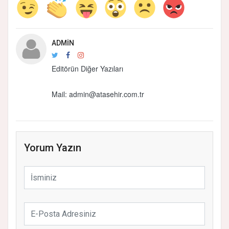
ADMIN
Editörün Diğer Yazıları
Mail:
admin@atasehir.com.tr
Yorum Yazın