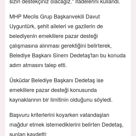
sizin destekçiniz olacağız." ifadelerini kullandı.
MHP Meclis Grup Başkanvekili Davut
Uyguntürk, şehit aileleri ve gazilerin de
belediyenin emeklilere pazar desteği
çalışmasına alınması gerektiğini belirterek,
Belediye Başkanı Sinem Dedetaş'tan bu konuda
adım atmasını talep etti.
Üsküdar Belediye Başkanı Dedetaş ise
emeklilere pazar desteği konusunda
kaynaklarının bir limitinin olduğunu söyledi.
Başvuru kriterlerini koyarken vatandaşları
mağdur etmek istemediklerini belirten Dedetaş,
şunları kaydetti: