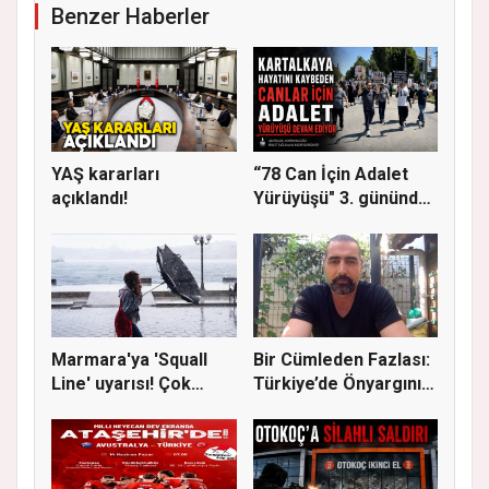
Benzer Haberler
YAŞ kararları
“78 Can İçin Adalet
açıklandı!
Yürüyüşü" 3. gününde
Gere...
Marmara'ya 'Squall
Bir Cümleden Fazlası:
Line' uyarısı! Çok
Türkiye’de Önyargının
kuvvetl...
S...