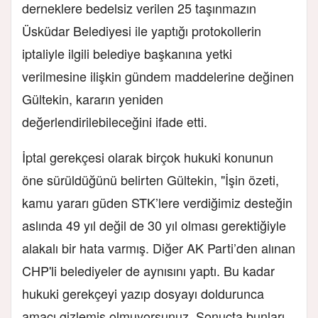
derneklere bedelsiz verilen 25 taşınmazın
Üsküdar Belediyesi ile yaptığı protokollerin
iptaliyle ilgili belediye başkanına yetki
verilmesine ilişkin gündem maddelerine değinen
Gültekin, kararın yeniden
değerlendirilebileceğini ifade etti.
İptal gerekçesi olarak birçok hukuki konunun
öne sürüldüğünü belirten Gültekin, "İşin özeti,
kamu yararı güden STK’lere verdiğimiz desteğin
aslında 49 yıl değil de 30 yıl olması gerektiğiyle
alakalı bir hata varmış. Diğer AK Parti’den alınan
CHP'li belediyeler de aynısını yaptı. Bu kadar
hukuki gerekçeyi yazıp dosyayı doldurunca
amacı gizlemiş olmuyorsunuz. Sonuçta bunları