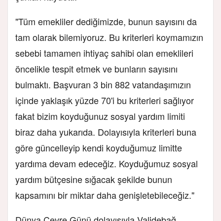
"Tüm emekliler dediğimizde, bunun sayısını da
tam olarak bilemiyoruz. Bu kriterleri koymamızın
sebebi tamamen ihtiyaç sahibi olan emeklileri
öncelikle tespit etmek ve bunların sayısını
bulmaktı. Başvuran 3 bin 882 vatandaşımızın
içinde yaklaşık yüzde 70'i bu kriterleri sağlıyor
fakat bizim koyduğunuz sosyal yardım limiti
biraz daha yukarıda. Dolayısıyla kriterleri buna
göre güncelleyip kendi koyduğumuz limitte
yardıma devam edeceğiz. Koyduğumuz sosyal
yardım bütçesine sığacak şekilde bunun
kapsamını bir miktar daha genişletebileceğiz."
Dünya Çevre Günü dolayısıyla Validebağ