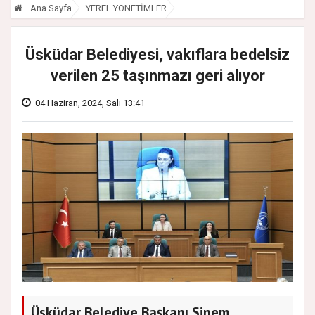
Ana Sayfa
YEREL YÖNETİMLER
Üsküdar Belediyesi, vakıflara bedelsiz
verilen 25 taşınmazı geri alıyor
04 Haziran, 2024, Salı 13:41
Üsküdar Belediye Başkanı Sinem