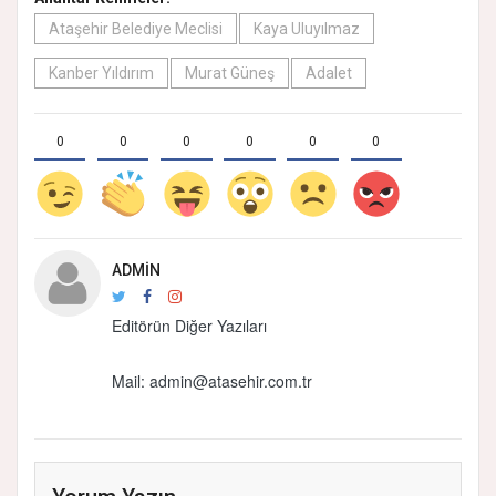
Ataşehir Belediye Meclisi
Kaya Uluyılmaz
Kanber Yıldırım
Murat Güneş
Adalet
0
0
0
0
0
0
ADMIN
Editörün Diğer Yazıları
Mail:
admin@atasehir.com.tr