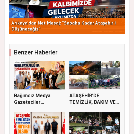
Arıkaya’dan Net Mesaj: “Sabaha Kadar Ataşehir’i
CHP
Düşüneceğiz”
ve 
Benzer Haberler
Bağımsız Medya
ATAŞEHİR'DE
Gazeteciler
TEMİZLİK, BAKIM VE
Derneği’nde Özgün...
İLAÇLAMA ÇALIŞ...