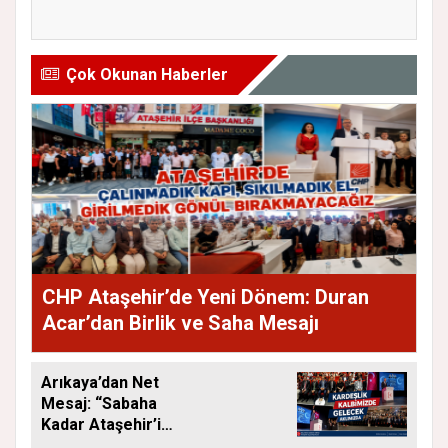
Başkanlığına...
Old...
Çok Okunan Haberler
CHP Ataşehir’de Yeni Dönem: Duran
Acar’dan Birlik ve Saha Mesajı
Arıkaya’dan Net
Mesaj: “Sabaha
Kadar Ataşehir’i
Düşüneceğiz”