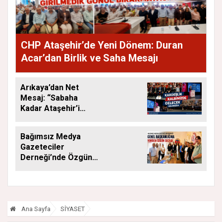
CHP Ataşehir’de Yeni Dönem: Duran
Acar’dan Birlik ve Saha Mesajı
Arıkaya’dan Net
Mesaj: “Sabaha
Kadar Ataşehir’i
Düşüneceğiz”
Bağımsız Medya
Gazeteciler
Derneği’nde Özgün
Yeniden Başkan
Ana Sayfa
SİYASET