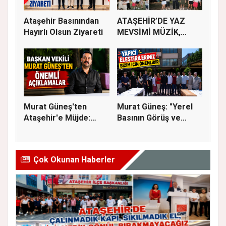
Ataşehir Basınından
ATAŞEHİR’DE YAZ
Hayırlı Olsun Ziyareti
MEVSİMİ MÜZİK,
SİNEMA VE ŞENL...
Murat Güneş'ten
Murat Güneş: "Yerel
Ataşehir'e Müjde:
Basının Görüş ve
İmar Planla...
Eleştiri...
Çok Okunan Haberler