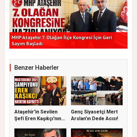
Başkan Vekilleri Kent Lokantası'nda Vatandaşlarla
Dur
Bir Araya Geldi
Bu
Benzer Haberler
Ataşehir'in Sevilen
Genç Siyasetçi Mert
Şefi Eren Kaşıkçı'nın
Arslan'ın Dede Acısı!
Vef...