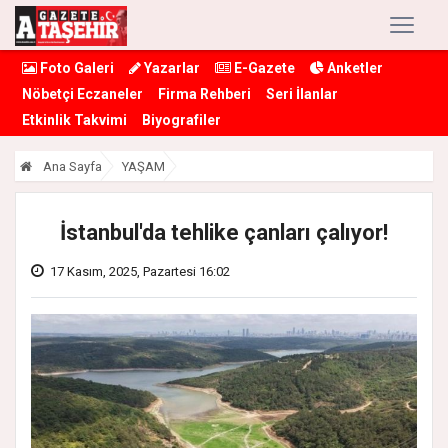
Foto Galeri
Yazarlar
E-Gazete
Anketler
Nöbetçi Eczaneler
Firma Rehberi
Seri İlanlar
Etkinlik Takvimi
Biyografiler
Ana Sayfa
YAŞAM
İstanbul'da tehlike çanları çalıyor!
17 Kasım, 2025, Pazartesi 16:02