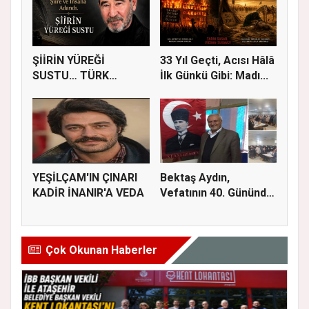
ŞİİRİN YÜREĞİ
33 Yıl Geçti, Acısı Hâlâ
SUSTU… TÜRK
İlk Günkü Gibi: Madı...
EDEBİYATI AHMET
TEL...
YEŞİLÇAM'IN ÇINARI
Bektaş Aydın,
KADİR İNANIR'A VEDA
Vefatının 40. Gününde
Dualarla...
Çok Okunan Haberler