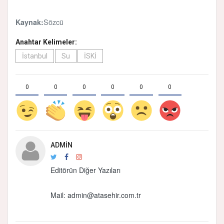
Sözcü
Kaynak:
Anahtar Kelimeler:
İstanbul
Su
İSKİ
0
0
0
0
0
0
ADMIN
Editörün Diğer Yazıları
Mail:
admin@atasehir.com.tr