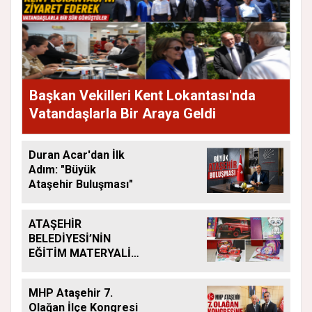
Başkan Vekilleri Kent Lokantası'nda
Vatandaşlarla Bir Araya Geldi
Duran Acar'dan İlk
Adım: "Büyük
Ataşehir Buluşması"
ATAŞEHİR
BELEDİYESİ’NİN
EĞİTİM MATERYALİ
DESTEĞİ YENİ
DÖNEMDE DE
MHP Ataşehir 7.
SÜRÜYOR
Olağan İlçe Kongresi