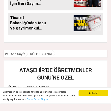
İçin Geri Sayım
Başladı
Ticaret
Bakanlığı'ndan tapu
ve gayrimenkul
kararı: Bu kritik adımı
atlayan satış
yapamayacak
Ana Sayfa
KÜLTÜR SANAT
ATAŞEHİR’DE ÖĞRETMENLER
GÜNÜ’NE ÖZEL
18 Kasım, 2025, Salı 20:07
Sitemizden en iyi şekilde faydalanabilmeniz için çerezler
Anladım
kullanılmaktadır. Bu siteye giriş yaparak çerez kullanımını kabul
etmiş sayılıyorsunuz.
Daha Fazla Bilgi Al
Ana Sayfa
Web TV
Foto Galeri
Yazarlar