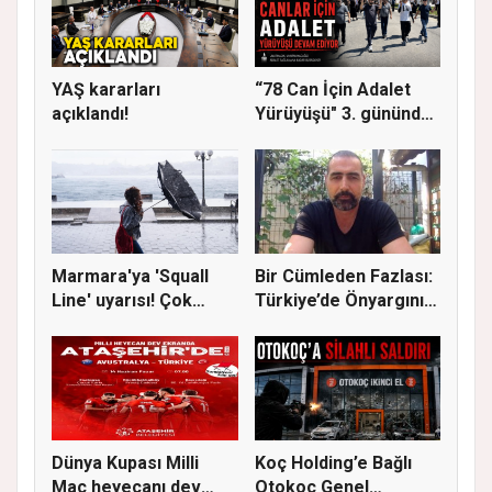
YAŞ kararları
“78 Can İçin Adalet
açıklandı!
Yürüyüşü" 3. gününde
Gere...
Marmara'ya 'Squall
Bir Cümleden Fazlası:
Line' uyarısı! Çok
Türkiye’de Önyargının
kuvvetl...
S...
Dünya Kupası Milli
Koç Holding’e Bağlı
Maç heyecanı dev
Otokoç Genel