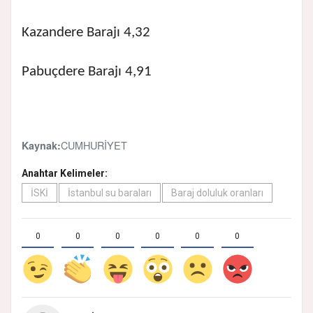
Kazandere Barajı 4,32
Pabuçdere Barajı 4,91
CUMHURİYET
Kaynak:
Anahtar Kelimeler:
İSKİ
İstanbul su baraları
Baraj doluluk oranları
0
0
0
0
0
0