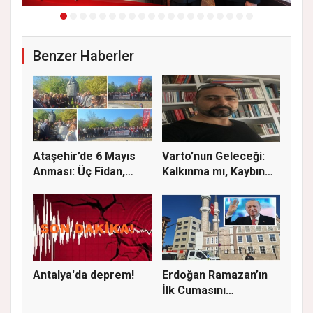
Benzer Haberler
Ataşehir’de 6 Mayıs
Varto’nun Geleceği:
Anması: Üç Fidan,
Kalkınma mı, Kaybın
Deniz G...
Başla...
Antalya'da deprem!
Erdoğan Ramazan’ın
İlk Cumasını
Ataşehir’de K...