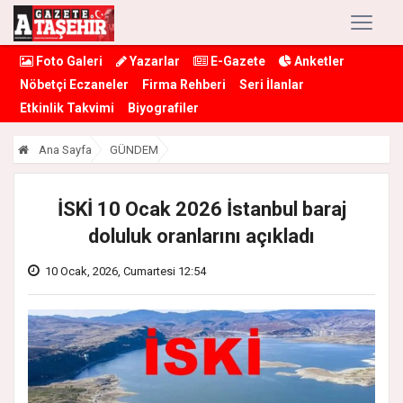
Foto Galeri
Yazarlar
E-Gazete
Anketler
Nöbetçi Eczaneler
Firma Rehberi
Seri İlanlar
Etkinlik Takvimi
Biyografiler
Ana Sayfa
GÜNDEM
İSKİ 10 Ocak 2026 İstanbul baraj
doluluk oranlarını açıkladı
10 Ocak, 2026, Cumartesi 12:54