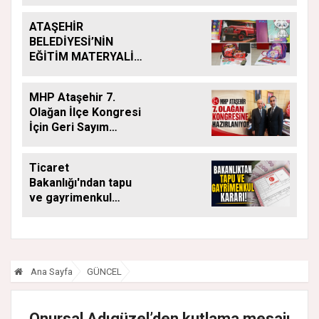
ATAŞEHİR
BELEDİYESİ’NİN
EĞİTİM MATERYALİ
DESTEĞİ YENİ
DÖNEMDE DE
MHP Ataşehir 7.
SÜRÜYOR
Olağan İlçe Kongresi
İçin Geri Sayım
Başladı
Ticaret
Bakanlığı'ndan tapu
ve gayrimenkul
kararı: Bu kritik adımı
atlayan satış
yapamayacak
Ana Sayfa
GÜNCEL
Onursal Adıgüzel’den kutlama mesajı