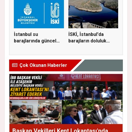
İstanbul su
İSKİ, İstanbul'da
barajlarında güncel
barajların doluluk
doluluk oranı...
oranını...
Çok Okunan Haberler
Başkan Vekilleri Kent Lokantası'nda