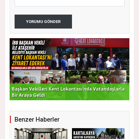
YORUMU GÖNDER
Başkan Vekilleri Kent Lokantası'nda Vatandaşlarla
Dur
Bir Araya Geldi
Bu
Benzer Haberler