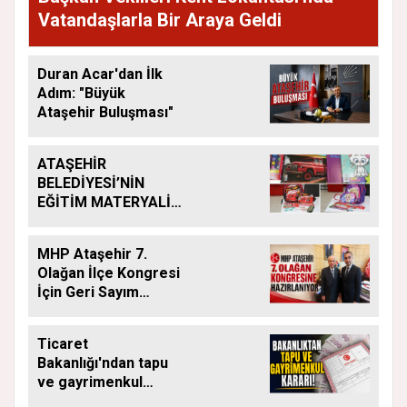
Vatandaşlarla Bir Araya Geldi
Duran Acar'dan İlk
Adım: "Büyük
Ataşehir Buluşması"
ATAŞEHİR
BELEDİYESİ’NİN
EĞİTİM MATERYALİ
DESTEĞİ YENİ
DÖNEMDE DE
MHP Ataşehir 7.
SÜRÜYOR
Olağan İlçe Kongresi
İçin Geri Sayım
Başladı
Ticaret
Bakanlığı'ndan tapu
ve gayrimenkul
kararı: Bu kritik adımı