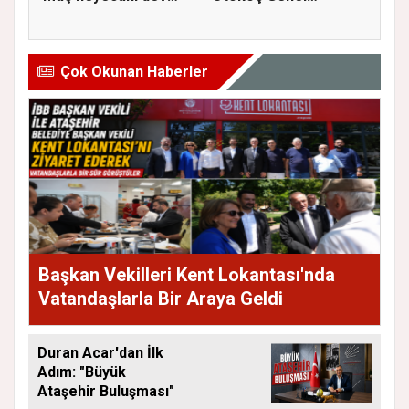
ekranda A...
Müdürlüğü He...
Çok Okunan Haberler
Başkan Vekilleri Kent Lokantası'nda
Vatandaşlarla Bir Araya Geldi
Duran Acar'dan İlk
Adım: "Büyük
Ataşehir Buluşması"