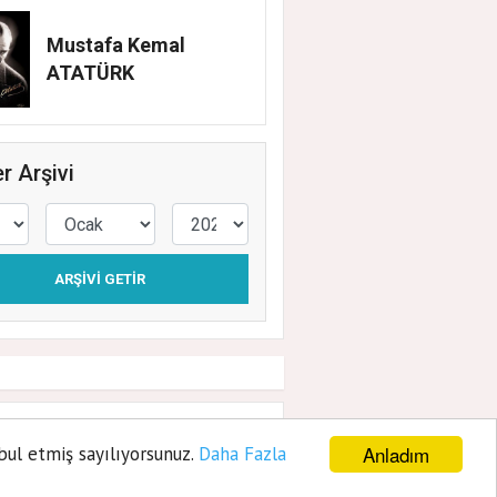
Mustafa Kemal
ATATÜRK
r Arşivi
ARŞIVI GETIR
Anladım
bul etmiş sayılıyorsunuz.
Daha Fazla