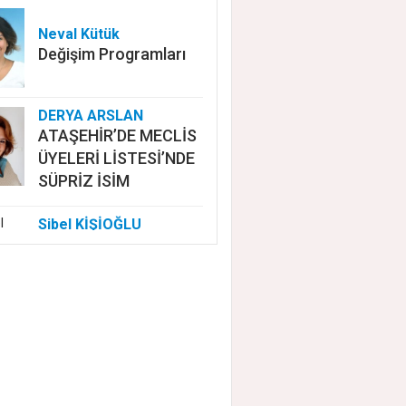
Neval Kütük
Değişim Programları
DERYA ARSLAN
ATAŞEHİR’DE MECLİS
ÜYELERİ LİSTESİ’NDE
SÜPRİZ İSİM
Sibel KİŞİOĞLU
EUROVISION'DA
NELER OLUYOR?