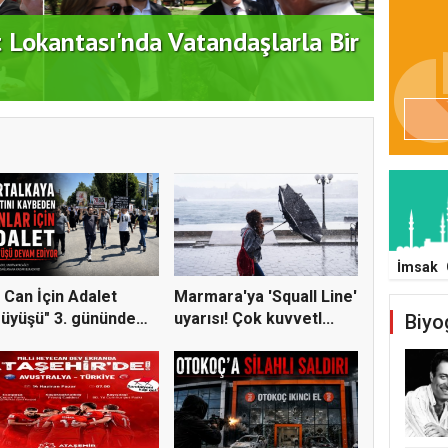
ATAŞ
dım: "Büyük Ataşehir Buluşması"
DEST
İmsak
 Can İçin Adalet
Marmara'ya 'Squall Line'
üyüşü" 3. gününde
uyarısı! Çok kuvvetl...
Biyo
e...