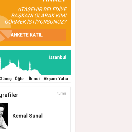
ATAŞEHİR BELEDİYE
EHİR BELEDİYESİ’NİN EĞİTİM MATERYAL
BAŞKANI OLARAK KİMİ
EĞİ YENİ DÖNEMDE DE SÜRÜYOR
GÖRMEK İSTİYORSUNUZ?
ANKETE KATIL
İstanbul
Güneş
Öğle
İkindi
Akşam
Yatsı
grafiler
tümü
Kemal Sunal