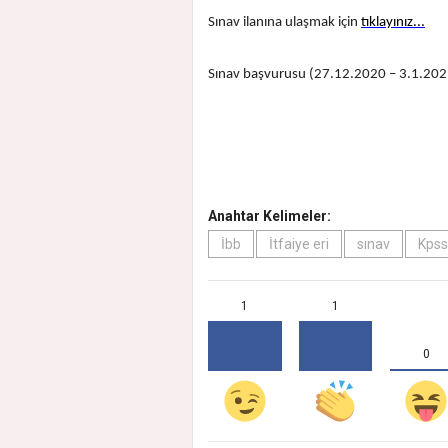
Sınav ilanına ulaşmak için
tıklayınız...
Sınav başvurusu (27.12.2020 – 3.1.2021 
Anahtar Kelimeler:
İbb
İtfaiye eri
sınav
Kpss
1
1
0