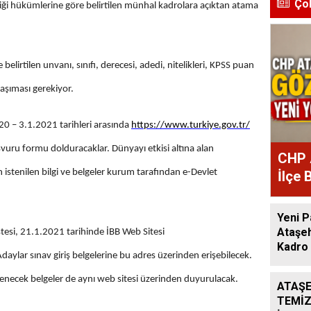
Ço
iği hükümlerine göre belirtilen münhal kadrolara açıktan atama
belirtilen unvanı, sınıfı, derecesi, adedi, nitelikleri, KPSS puan
taşıması gerekiyor.
20 – 3.1.2021 tarihleri arasında
https://www.turkiye.gov.tr/
vuru formu dolduracaklar. Dünyayı etkisi altına alan
CHP 
 istenilen bilgi ve belgeler kurum tarafından e-Devlet
İlçe 
Atan
Yeni P
Ataşeh
tesi, 21.1.2021 tarihinde İBB Web Sitesi
Kadro 
 Adaylar sınav giriş belgelerine bu adres üzerinden erişebilecek.
tenecek belgeler de aynı web sitesi üzerinden duyurulacak.
ATAŞE
TEMİZ