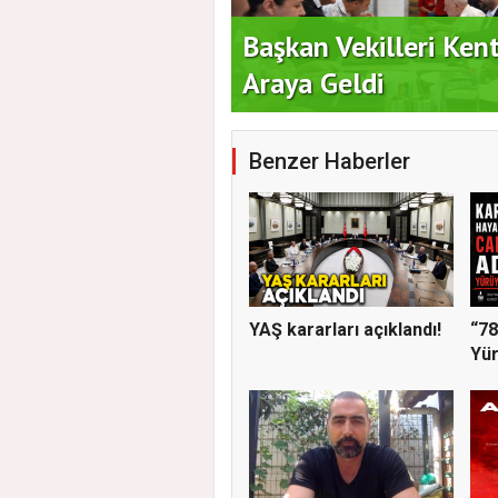
 Vatandaşlarla Bir
Duran Acar'dan İlk A
Benzer Haberler
YAŞ kararları açıklandı!
“78
Yür
Ger