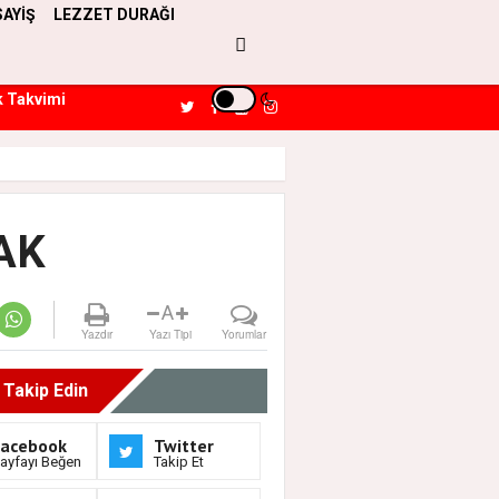
SAYİŞ
LEZZET DURAĞI
k Takvimi
AK
A
Yazdır
Yazı Tipi
Yorumlar
i Takip Edin
Facebook
Twitter
ayfayı Beğen
Takip Et