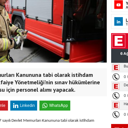
A
L
T
murları Kanununa tabi olarak istihdam
tfaiye Yönetmeliği’nin sınav hükümlerine
su için personel alımı yapacak.
inle
Linkedin
WhatsApp
7 sayılı Devlet Memurları Kanununa tabi olarak istihdam