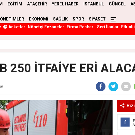
M
EĞİTİM
ATAŞEHİR
YEREL HABER
İSTANBUL
GÜNCEL
A
YÖNETİMLER
EKONOMİ
SAĞLIK
SPOR
SİYASET
e
Anketler
Nöbetçi Eczaneler
Firma Rehberi
Seri İlanlar
Etkinli
BB 250 İTFAİYE ERİ ALAC
05
Biz
S