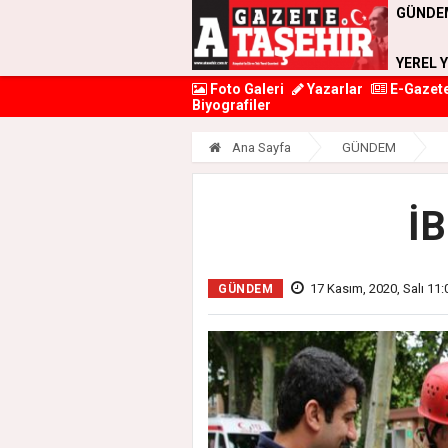
GÜNDE
YEREL 
Foto Galeri
Yazarlar
E-Gazet
Biyografiler
Ana Sayfa
GÜNDEM
İ
17 Kasım, 2020, Salı 11:
GÜNDEM