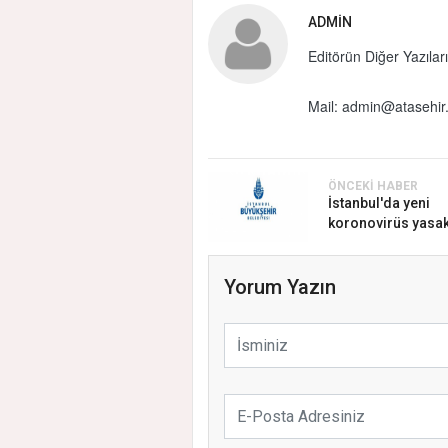
ADMIN
Editörün Diğer Yazıları
Mail:
admin@atasehir.
ÖNCEKI HABER
İstanbul'da yeni
koronovirüs yasak
Yorum Yazın