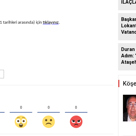
İLAÇ
ÇALIŞ
ARALI
Başkan
tarihleri arasında) için
tıklayınız
.
Lokant
Vatand
Araya 
Duran 
Adım: 
Ataşeh
Köşe
0
0
0