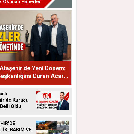
k Okunan Haberler
Ataşehir'de Yeni Dönem:
Başkanlığına Duran Acar
dı
arti
ir'de Kurucu
Belli Oldu
HİR'DE
LİK, BAKIM VE