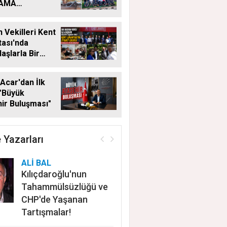
LAMA
MALARI
KSIZ SÜRÜYOR
 Vekilleri Kent
ası'nda
aşlarla Bir
Geldi
Acar'dan İlk
"Büyük
ir Buluşması"
 Yazarları
ALİ BAL
Kılıçdaroğlu'nun
Tahammülsüzlüğü ve
CHP'de Yaşanan
Tartışmalar!