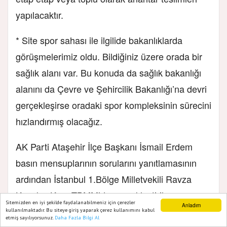
yapılacaktır.
* Site spor sahası ile ilgilide bakanlıklarda
görüşmelerimiz oldu. Bildiğiniz üzere orada bir
sağlık alanı var. Bu konuda da sağlık bakanlığı
alanını da Çevre ve Şehircilik Bakanlığı’na devri
gerçekleşirse oradaki spor kompleksinin sürecini
hızlandırmış olacağız.
AK Parti Ataşehir İlçe Başkanı İsmail Erdem
basın mensuplarının sorularını yanıtlamasının
ardından İstanbul 1.Bölge Milletvekili Ravza
Kavakçı Kan, TBMM’de gerçekleştirilen
Sitemizden en iyi şekilde faydalanabilmeniz için çerezler
Anladım
görüşmeler, komisyon çalışmaları ve bütçe
kullanılmaktadır. Bu siteye giriş yaparak çerez kullanımını kabul
etmiş sayılıyorsunuz.
Daha Fazla Bilgi Al
Ana Sayfa
Web TV
Foto Galeri
Yazarlar