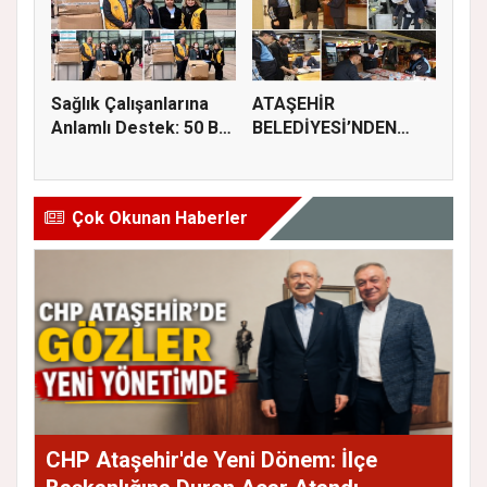
Sağlık Çalışanlarına
ATAŞEHİR
Anlamlı Destek: 50 Bin
BELEDİYESİ’NDEN
M...
GIDA GÜVENLİĞİ
İÇİN...
Çok Okunan Haberler
CHP Ataşehir'de Yeni Dönem: İlçe