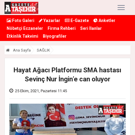
Foto Galeri
Yazarlar
E-Gazete
Anketler
Nöbetçi Eczaneler
Firma Rehberi
Seri İlanlar
Etkinlik Takvimi
Biyografiler
Ana Sayfa
SAĞLIK
Hayat Ağacı Platformu SMA hastası
Sevinç Nur İngin’e can oluyor
25 Ekim, 2021, Pazartesi 11:45