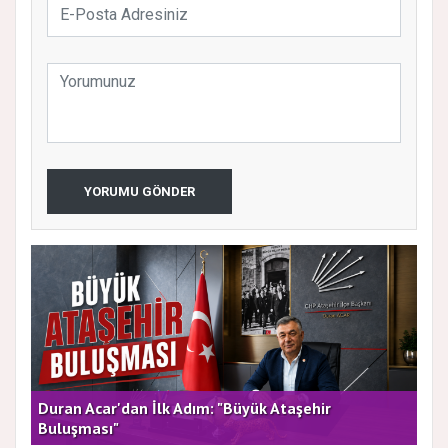
YORUMU GÖNDER
rla
Duran Acar'dan İlk Adım: "Büyük Ataşehir
AT
Buluşması"
DE