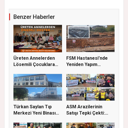
Benzer Haberler
Üreten Annelerden
FSM Hastanesi’nde
Lösemili Çocuklara
Yeniden Yapım
Destek
Çalışmaları S...
Türkan Saylan Tıp
ASM Arazilerinin
Merkezi Yeni Binası
Satışı Tepki Çekti:
İçin İz...
“Sağlık...