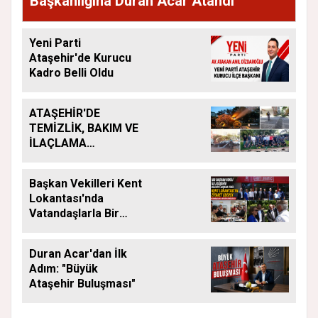
Başkanlığına Duran Acar Atandı
Yeni Parti
Ataşehir'de Kurucu
Kadro Belli Oldu
ATAŞEHİR'DE
TEMİZLİK, BAKIM VE
İLAÇLAMA
ÇALIŞMALARI
ARALIKSIZ SÜRÜYOR
Başkan Vekilleri Kent
Lokantası'nda
Vatandaşlarla Bir
Araya Geldi
Duran Acar'dan İlk
Adım: "Büyük
Ataşehir Buluşması"