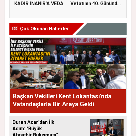
KADİR İNANIR'A VEDA
Vefatının 40. Gününde
Dualarla...
Çok Okunan Haberler
Başkan Vekilleri Kent Lokantası'nda
Vatandaşlarla Bir Araya Geldi
Duran Acar'dan İlk
Adım: "Büyük
Ataşehir Buluşması"