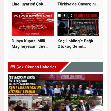
Line' uyarısı! Çok
Türkiye’de Önyargının
kuvvetl...
S...
Dünya Kupası Milli
Koç Holding’e Bağlı
Maç heyecanı dev
Otokoç Genel
ekranda A...
Müdürlüğü He...
Çok Okunan Haberler