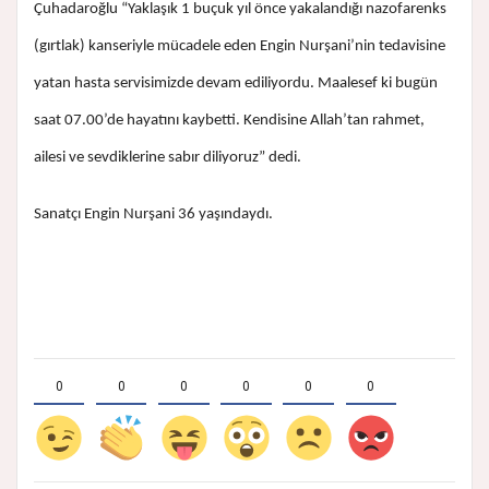
Çuhadaroğlu “Yaklaşık 1 buçuk yıl önce yakalandığı nazofarenks
(gırtlak) kanseriyle mücadele eden Engin Nurşani’nin tedavisine
yatan hasta servisimizde devam ediliyordu. Maalesef ki bugün
saat 07.00’de hayatını kaybetti. Kendisine Allah’tan rahmet,
ailesi ve sevdiklerine sabır diliyoruz” dedi.
Sanatçı Engin Nurşani 36 yaşındaydı.
0
0
0
0
0
0