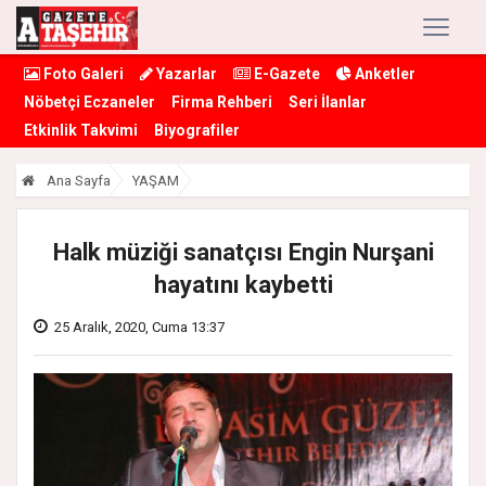
Foto Galeri
Yazarlar
E-Gazete
Anketler
Nöbetçi Eczaneler
Firma Rehberi
Seri İlanlar
Etkinlik Takvimi
Biyografiler
Ana Sayfa
YAŞAM
Halk müziği sanatçısı Engin Nurşani
hayatını kaybetti
25 Aralık, 2020, Cuma 13:37