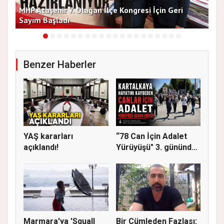
MHP Ataşehir 7. Olağan İlçe Kongresi İçin Geri
Baş
Sayım Başladı
Bir
Benzer Haberler
YAŞ kararları
“78 Can İçin Adalet
açıklandı!
Yürüyüşü" 3. gününde
Gere...
Marmara'ya 'Squall
Bir Cümleden Fazlası: