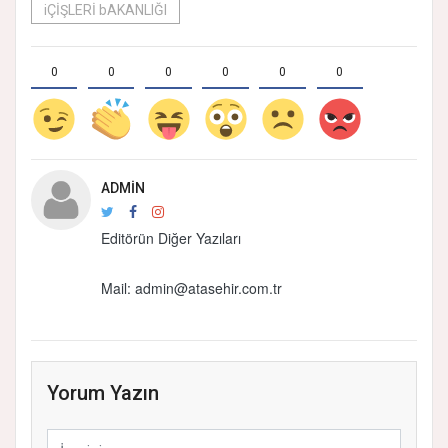
iÇİŞLERİ bAKANLIĞI
0
0
0
0
0
0
ADMIN
Editörün Diğer Yazıları
Mail: admin@atasehir.com.tr
Yorum Yazın