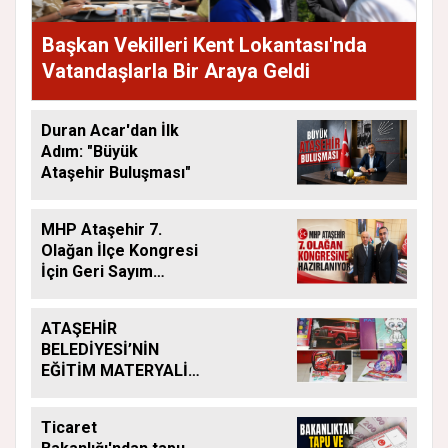
Başkan Vekilleri Kent Lokantası'nda
Vatandaşlarla Bir Araya Geldi
Duran Acar'dan İlk
Adım: "Büyük
Ataşehir Buluşması"
MHP Ataşehir 7.
Olağan İlçe Kongresi
İçin Geri Sayım
Başladı
ATAŞEHİR
BELEDİYESİ’NİN
EĞİTİM MATERYALİ
DESTEĞİ YENİ
DÖNEMDE DE
Ticaret
SÜRÜYOR