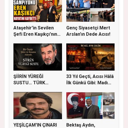
Ataşehir'in Sevilen
Genç Siyasetçi Mert
Şefi Eren Kaşıkçı'nın
Arslan'ın Dede Acısı!
Vef...
ŞİİRİN YÜREĞİ
33 Yıl Geçti, Acısı Hâlâ
SUSTU… TÜRK
İlk Günkü Gibi: Madı...
EDEBİYATI AHMET
TEL...
YEŞİLÇAM'IN ÇINARI
Bektaş Aydın,