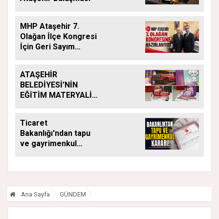
MHP Ataşehir 7.
Olağan İlçe Kongresi
İçin Geri Sayım
Başladı
ATAŞEHİR
BELEDİYESİ’NİN
EĞİTİM MATERYALİ
DESTEĞİ YENİ
DÖNEMDE DE
Ticaret
SÜRÜYOR
Bakanlığı'ndan tapu
ve gayrimenkul
kararı: Bu kritik adımı
atlayan satış
yapamayacak
Ana Sayfa
GÜNDEM