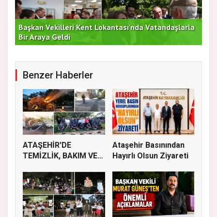
Başkan Vekilleri Kent Lokantası'nda Vatandaşlarla
Dur
Bir Araya Geldi
Bu
Benzer Haberler
ATAŞEHİR'DE
Ataşehir Basınından
TEMİZLİK, BAKIM VE
Hayırlı Olsun Ziyareti
İLAÇLAMA ÇALIŞ...