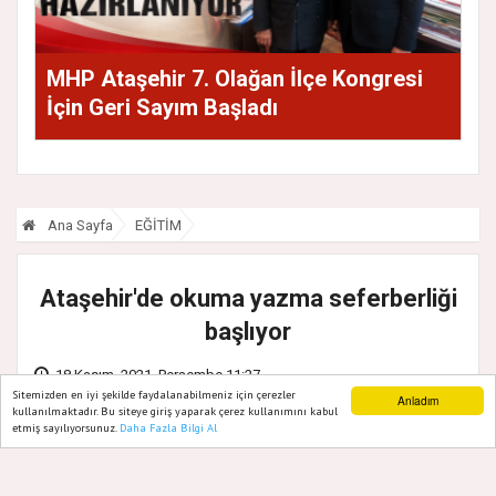
MHP Ataşehir 7. Olağan İlçe Kongresi
İçin Geri Sayım Başladı
Ana Sayfa
EĞİTİM
Ataşehir'de okuma yazma seferberliği
başlıyor
18 Kasım, 2021, Perşembe 11:27
Sitemizden en iyi şekilde faydalanabilmeniz için çerezler
Anladım
kullanılmaktadır. Bu siteye giriş yaparak çerez kullanımını kabul
etmiş sayılıyorsunuz.
Daha Fazla Bilgi Al
Ana Sayfa
Web TV
Foto Galeri
Yazarlar