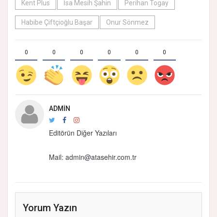
Kent Plus
İsa Mesih Şahin
Perihan Togay
Habibe Çiftçioğlu Başar
Onur Sönmez
0
0
0
0
0
0
ADMIN
Editörün Diğer Yazıları
Mail:
admin@atasehir.com.tr
Yorum Yazın