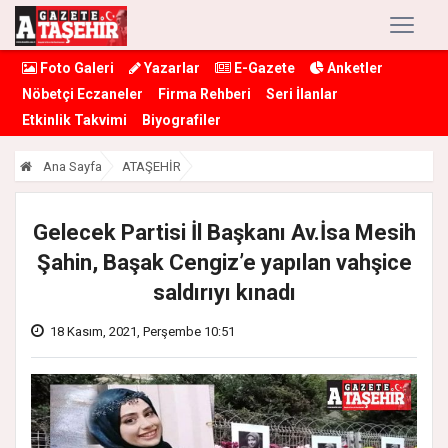
Foto Galeri
Yazarlar
E-Gazete
Anketler
Nöbetçi Eczaneler
Firma Rehberi
Seri İlanlar
Etkinlik Takvimi
Biyografiler
Ana Sayfa
ATAŞEHİR
Gelecek Partisi İl Başkanı Av.İsa Mesih
Şahin, Başak Cengiz’e yapılan vahşice
saldırıyı kınadı
18 Kasım, 2021, Perşembe 10:51