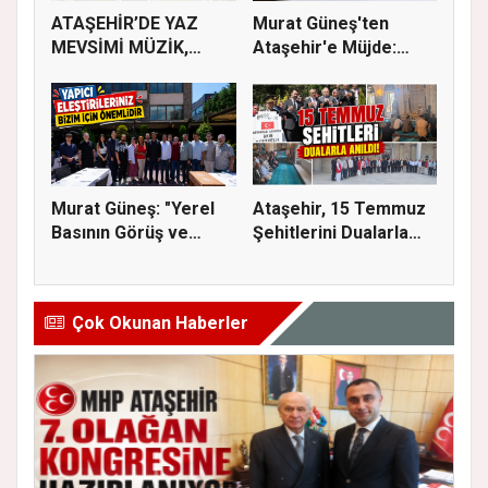
ATAŞEHİR’DE YAZ
Murat Güneş'ten
MEVSİMİ MÜZİK,
Ataşehir'e Müjde:
SİNEMA VE ŞENL...
İmar Planla...
Murat Güneş: "Yerel
Ataşehir, 15 Temmuz
Basının Görüş ve
Şehitlerini Dualarla
Eleştiri...
Andı...
Çok Okunan Haberler