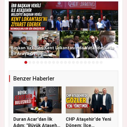
Başkan Vekilleri Kent Lokantası'nda Vatandaşlarla
Dur
Bir Araya Geldi
Bu
Benzer Haberler
Duran Acar'dan İlk
CHP Ataşehir'de Yeni
Adım: "Büyük Ataşehir
Dönem: İlçe