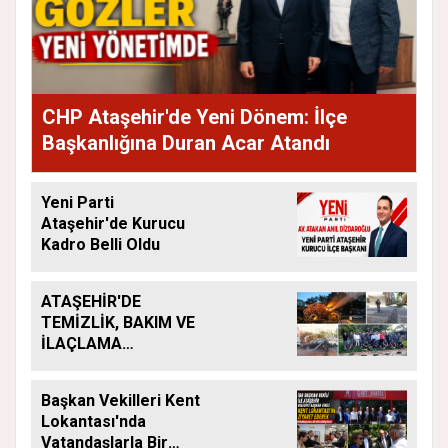
CHP Ataşehir'de Yeni Dönem: İlçe
Başkanlığına Duran Acar Atandı
Yeni Parti
Ataşehir'de Kurucu
Kadro Belli Oldu
ATAŞEHİR'DE
TEMİZLİK, BAKIM VE
İLAÇLAMA
ÇALIŞMALARI
ARALIKSIZ SÜRÜYOR
Başkan Vekilleri Kent
Lokantası'nda
Vatandaşlarla Bir