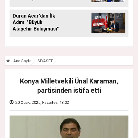
Araya Geldi
Duran Acar'dan İlk
Adım: "Büyük
Ataşehir Buluşması"
Ana Sayfa
SİYASET
Konya Milletvekili Ünal Karaman,
partisinden istifa etti
20 Ocak, 2025, Pazartesi 13:02