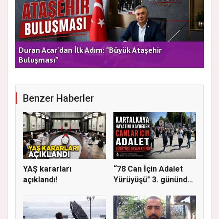
rla
Duran Acar'dan İlk Adım: "Büyük Ataşehir
AT
Buluşması"
DE
Benzer Haberler
YAŞ kararları
“78 Can İçin Adalet
açıklandı!
Yürüyüşü" 3. gününde
Gere...