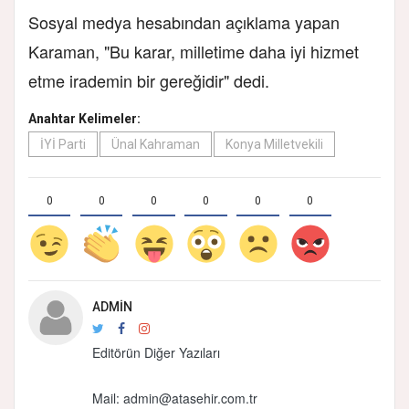
Sosyal medya hesabından açıklama yapan
Karaman, "Bu karar, milletime daha iyi hizmet
etme irademin bir gereğidir" dedi.
Anahtar Kelimeler:
İYİ Parti
Ünal Kahraman
Konya Milletvekili
0
0
0
0
0
0
ADMIN
Editörün Diğer Yazıları
Mail: admin@atasehir.com.tr