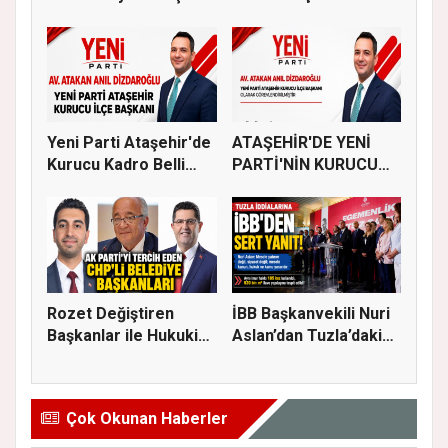
Bulu...
Başkanlığına...
Yeni Parti Ataşehir'de
ATAŞEHİR'DE YENİ
Kurucu Kadro Belli
PARTİ'NİN KURUCU
Old...
İLÇE BAŞKAN...
Rozet Değiştiren
İBB Başkanvekili Nuri
Başkanlar ile Hukuki
Aslan’dan Tuzla’daki
Süreci...
em...
Çok Okunan Haberler