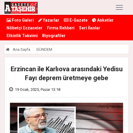
Foto Galeri
Yazarlar
E-Gazete
Anketler
Nöbetçi Eczaneler
Firma Rehberi
Seri İlanlar
Etkinlik Takvimi
Biyografiler
Ana Sayfa
GÜNDEM
Erzincan ile Karlıova arasındaki Yedisu
Fayı deprem üretmeye gebe
19 Ocak, 2025, Pazar 13:18