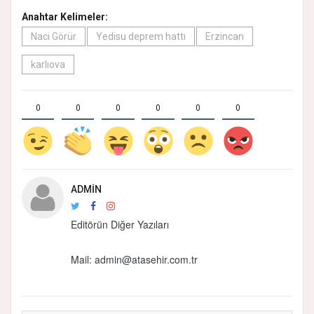
Anahtar Kelimeler:
Naci Görür
Yedisu deprem hattı
Erzincan
karlıova
0
0
0
0
0
0
ADMIN
Editörün Diğer Yazıları
Mail:
admin@atasehir.com.tr