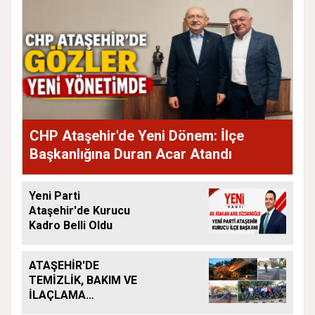
CHP Ataşehir'de Yeni Dönem: İlçe
Başkanlığına Duran Acar Atandı
Yeni Parti
Ataşehir'de Kurucu
Kadro Belli Oldu
ATAŞEHİR'DE
TEMİZLİK, BAKIM VE
İLAÇLAMA
ÇALIŞMALARI