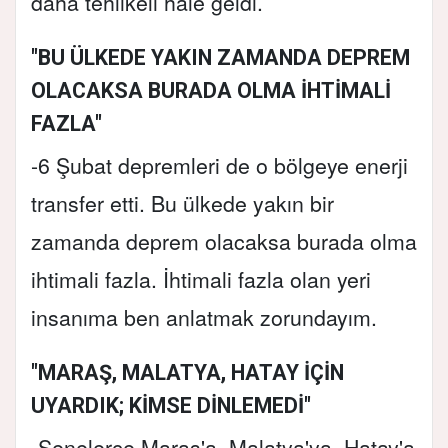
daha tehlikeli hale geldi.
"BU ÜLKEDE YAKIN ZAMANDA DEPREM
OLACAKSA BURADA OLMA İHTİMALİ
FAZLA"
-6 Şubat depremleri de o bölgeye enerji
transfer etti. Bu ülkede yakın bir
zamanda deprem olacaksa burada olma
ihtimali fazla. İhtimali fazla olan yeri
insanıma ben anlatmak zorundayım.
"MARAŞ, MALATYA, HATAY İÇİN
UYARDIK; KİMSE DİNLEMEDİ"
-Senelerce Maraş'a, Malatya'ya, Hatay'a