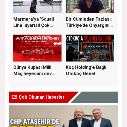
Marmara'ya 'Squall
Bir Cümleden Fazlası:
Line' uyarısı! Çok
Türkiye’de Önyargının
kuvvetl...
S...
Dünya Kupası Milli
Koç Holding’e Bağlı
Maç heyecanı dev
Otokoç Genel
ekranda A...
Müdürlüğü He...
Çok Okunan Haberler