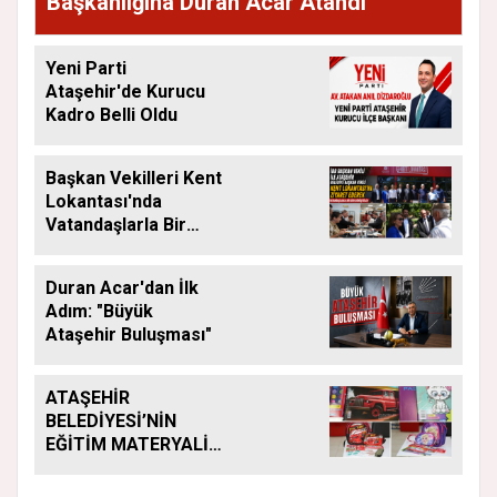
Başkanlığına Duran Acar Atandı
Yeni Parti
Ataşehir'de Kurucu
Kadro Belli Oldu
Başkan Vekilleri Kent
Lokantası'nda
Vatandaşlarla Bir
Araya Geldi
Duran Acar'dan İlk
Adım: "Büyük
Ataşehir Buluşması"
ATAŞEHİR
BELEDİYESİ’NİN
EĞİTİM MATERYALİ
DESTEĞİ YENİ
DÖNEMDE DE