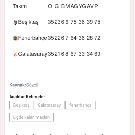
Takım
O
G
B
M
AG
YG
AV
P
Beşiktaş
35
23
6
6
75
36
39
75
Fenerbahçe
35
22
6
7
64
36
28
72
Galatasaray
35
21
6
8
67
33
34
69
Sözcü
Kaynak:
Anahtar Kelimeler:
Beşiktaş
Galatasaray
fenerbahçe
Ligde kalan maçları