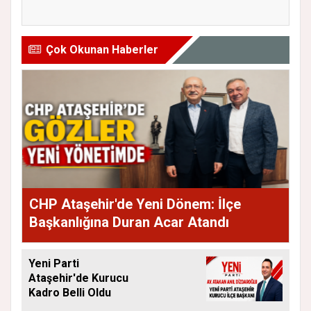
Eleştiri...
Andı...
Çok Okunan Haberler
CHP Ataşehir'de Yeni Dönem: İlçe
Başkanlığına Duran Acar Atandı
Yeni Parti
Ataşehir'de Kurucu
Kadro Belli Oldu