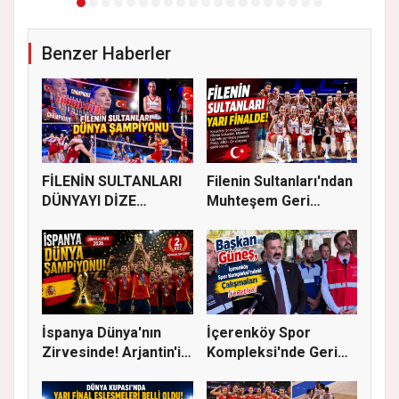
Benzer Haberler
FİLENİN SULTANLARI
Filenin Sultanları'ndan
DÜNYAYI DİZE
Muhteşem Geri
GETİRDİ
Dönüş!...
İspanya Dünya'nın
İçerenköy Spor
Zirvesinde! Arjantin'i
Kompleksi'nde Geri
Yene...
Sayım Başla...