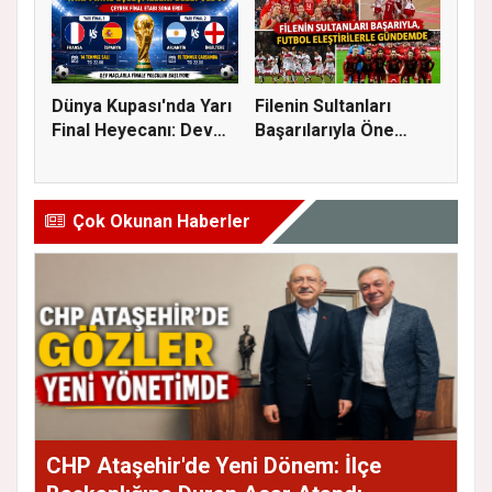
Dünya Kupası'nda Yarı
Filenin Sultanları
Final Heyecanı: Dev
Başarılarıyla Öne
Eşl...
Çıkarken...
Çok Okunan Haberler
CHP Ataşehir'de Yeni Dönem: İlçe