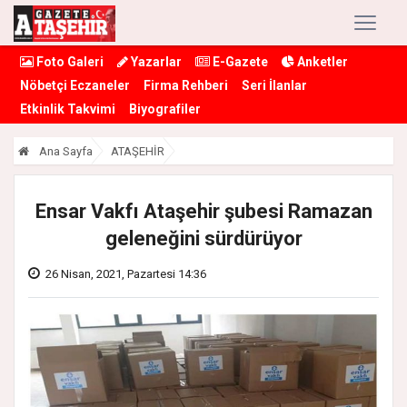
Foto Galeri
Yazarlar
E-Gazete
Anketler
Nöbetçi Eczaneler
Firma Rehberi
Seri İlanlar
Etkinlik Takvimi
Biyografiler
Ana Sayfa
ATAŞEHİR
Ensar Vakfı Ataşehir şubesi Ramazan
geleneğini sürdürüyor
26 Nisan, 2021, Pazartesi 14:36