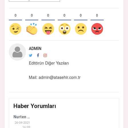
0
0
0
0
0
0
ADMIN
Editörün Diğer Yazıları
Mail:
admin@atasehir.com.tr
Haber Yorumları
Nurten Özer
26-04-2021
16:09