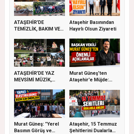
ATAŞEHİR'DE
Ataşehir Basınından
TEMİZLİK, BAKIM VE
Hayırlı Olsun Ziyareti
İLAÇLAMA ÇALIŞ...
ATAŞEHİR’DE YAZ
Murat Güneş'ten
MEVSİMİ MÜZİK,
Ataşehir'e Müjde:
SİNEMA VE ŞENL...
İmar Planla...
Murat Güneş: "Yerel
Ataşehir, 15 Temmuz
Basının Görüş ve
Şehitlerini Dualarla