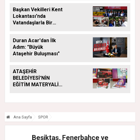
Başkan Vekilleri Kent
Lokantası'nda
Vatandaşlarla Bir
Araya Geldi
Duran Acar'dan İlk
Adım: "Büyük
Ataşehir Buluşması"
ATAŞEHİR
BELEDİYESİ’NİN
EĞİTİM MATERYALİ
DESTEĞİ YENİ
DÖNEMDE DE
SÜRÜYOR
Ana Sayfa
SPOR
Beşiktaş, Fenerbahçe ve