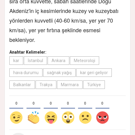
sıra orta kuvvette, sabah saatlerinde Doğu
Akdeniz'in iç kesimlerinde kuzey ve kuzeybatı
yönlerden kuvvetli (40-60 km/sa, yer yer 70
km/sa), yer yer fırtına şeklinde esmesi
bekleniyor.
Anahtar Kelimeler:
kar
İstanbul
Ankara
Meteoroloji
hava durumu
sağnak yağış
kar geri geliyor
Balkanlar
Trakya
Marmara
Türkiye
0
0
0
0
0
0