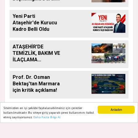
Acar Atandı
Yeni Parti
Ataşehir'de Kurucu
Kadro Belli Oldu
ATAŞEHİR'DE
TEMİZLİK, BAKIM VE
İLAÇLAMA
ÇALIŞMALARI
ARALIKSIZ SÜRÜYOR
Prof. Dr. Osman
Bektaş'tan Marmara
için kritik açıklama!
Sitemizden en iyi şekilde faydalanabilmeniz için çerezler
Anladım
kullanılmaktadır. Bu siteye giriş yaparak çerez kullanımını kabul
etmiş sayılıyorsunuz.
Daha Fazla Bilgi Al
Ana Sayfa
Web TV
Foto Galeri
Yazarlar
GAZETE ATAŞEHIR 2020
Yazılım |
Onemsoft