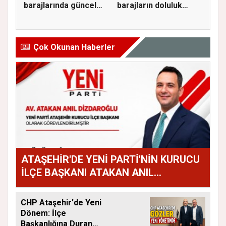
barajlarında güncel
barajların doluluk
doluluk oranı...
oranını...
Çok Okunan Haberler
ATAŞEHİR'DE YENİ PARTİ'NİN KURUCU
İLÇE BAŞKANI ATAKAN ANIL
DİZDAROĞLU OLDU
CHP Ataşehir'de Yeni
Dönem: İlçe
Başkanlığına Duran