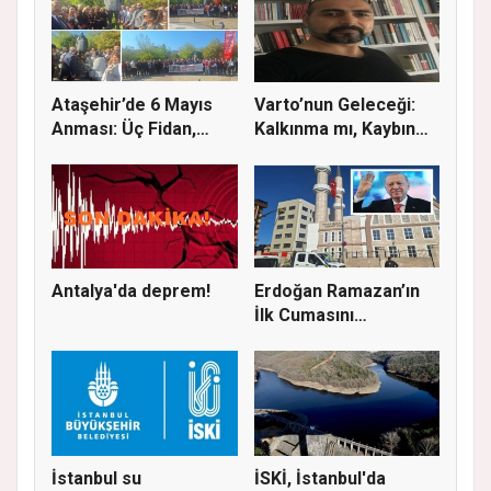
Ataşehir’de 6 Mayıs
Varto’nun Geleceği:
Anması: Üç Fidan,
Kalkınma mı, Kaybın
Deniz G...
Başla...
Antalya'da deprem!
Erdoğan Ramazan’ın
İlk Cumasını
Ataşehir’de K...
İstanbul su
İSKİ, İstanbul'da