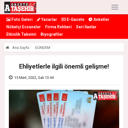
Foto Galeri
Yazarlar
E-Gazete
Anketler
Nöbetçi Eczaneler
Firma Rehberi
Seri İlanlar
Etkinlik Takvimi
Biyografiler
Ana Sayfa
GÜNDEM
Ehliyetlerle ilgili önemli gelişme!
15 Mart, 2022, Salı 13:44