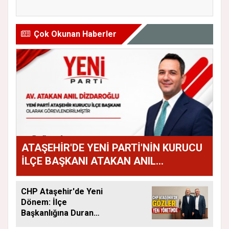
ekranda A...
Müdürlüğü He...
Çok Okunan Haberler
ATAŞEHİR'DE YENİ PARTİ'NİN KURUCU
İLÇE BAŞKANI ATAKAN ANIL
DİZDAROĞLU OLDU
CHP Ataşehir'de Yeni
Dönem: İlçe
Başkanlığına Duran
Acar Atandı