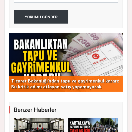
YORUMU GÖNDER
Ticaret Bakanlığı'ndan tapu ve gayrimenkul kararı:
CHP
Bu kritik adımı atlayan satış yapamayacak
Dur
Benzer Haberler