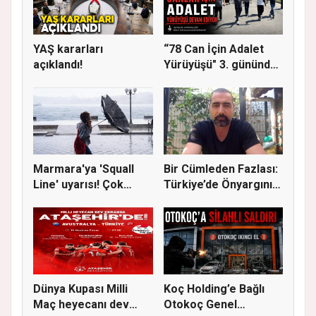
YAŞ kararları
“78 Can İçin Adalet
açıklandı!
Yürüyüşü" 3. gününde
Gere...
Marmara'ya 'Squall
Bir Cümleden Fazlası:
Line' uyarısı! Çok
Türkiye’de Önyargının
kuvvetl...
S...
Dünya Kupası Milli
Koç Holding’e Bağlı
Maç heyecanı dev
Otokoç Genel