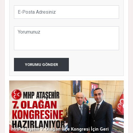
YORUMU GÖNDER
MHP Ataşehir 7. Olağan İlçe Kongresi İçin Geri
Baş