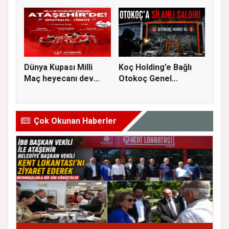
kuvvetl...
S...
Dünya Kupası Milli
Koç Holding’e Bağlı
Maç heyecanı dev
Otokoç Genel
ekranda A...
Müdürlüğü He...
Çok Okunan Haberler