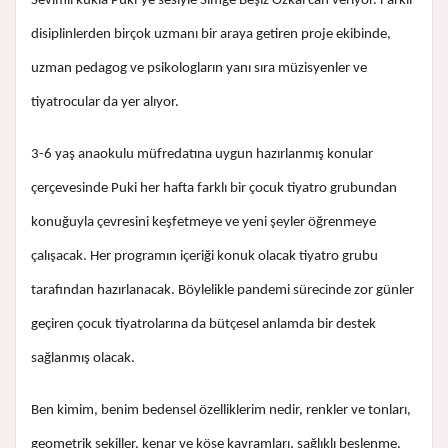
Sevimli kukla Puki’ye sesiyle Simge Beşiz Özkal can veriyor. Farklı
disiplinlerden birçok uzmanı bir araya getiren proje ekibinde,
uzman pedagog ve psikologların yanı sıra müzisyenler ve
tiyatrocular da yer alıyor.
3-6 yaş anaokulu müfredatına uygun hazırlanmış konular
çerçevesinde Puki her hafta farklı bir çocuk tiyatro grubundan
konuğuyla çevresini keşfetmeye ve yeni şeyler öğrenmeye
çalışacak. Her programın içeriği konuk olacak tiyatro grubu
tarafından hazırlanacak. Böylelikle pandemi sürecinde zor günler
geçiren çocuk tiyatrolarına da bütçesel anlamda bir destek
sağlanmış olacak.
Ben kimim, benim bedensel özelliklerim nedir, renkler ve tonları,
geometrik şekiller, kenar ve köşe kavramları, sağlıklı beslenme,