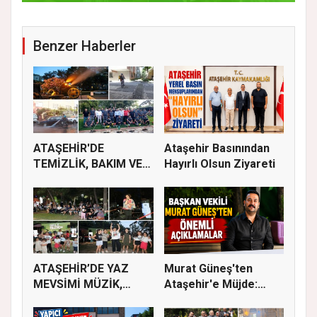
Benzer Haberler
ATAŞEHİR'DE
Ataşehir Basınından
TEMİZLİK, BAKIM VE
Hayırlı Olsun Ziyareti
İLAÇLAMA ÇALIŞ...
ATAŞEHİR’DE YAZ
Murat Güneş'ten
MEVSİMİ MÜZİK,
Ataşehir'e Müjde:
SİNEMA VE ŞENL...
İmar Planla...