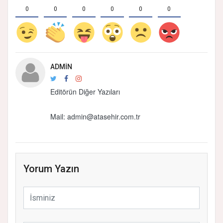
0
0
0
0
0
0
ADMIN
Editörün Diğer Yazıları
Mail:
admin@atasehir.com.tr
Yorum Yazın