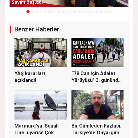
Sayım Başladı
Bir
Benzer Haberler
YAŞ kararları
“78 Can İçin Adalet
açıklandı!
Yürüyüşü" 3. gününde
Gere...
Marmara'ya 'Squall
Bir Cümleden Fazlası:
Line' uyarısı! Çok
Türkiye’de Önyargının