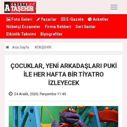
Foto Galeri
Yazarlar
E-Gazete
Anketler
Nöbetçi Eczaneler
Firma Rehberi
Seri İlanlar
Etkinlik Takvimi
Biyografiler
Ana Sayfa
ATAŞEHİR
ÇOCUKLAR, YENİ ARKADAŞLARI PUKİ
İLE HER HAFTA BİR TİYATRO
İZLEYECEK
24 Aralık, 2020, Perşembe 11:49