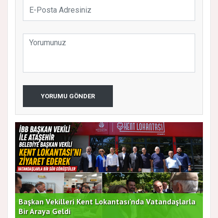
YORUMU GÖNDER
Başkan Vekilleri Kent Lokantası'nda Vatandaşlarla
Dur
Bir Araya Geldi
Bu