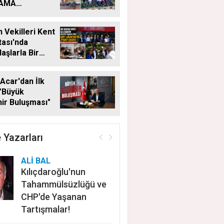
LAMA
MALARI
KSIZ SÜRÜYOR
 Vekilleri Kent
ası'nda
aşlarla Bir
Geldi
Acar'dan İlk
"Büyük
ir Buluşması"
 Yazarları
ALİ BAL
Kılıçdaroğlu'nun
Tahammülsüzlüğü ve
CHP'de Yaşanan
Tartışmalar!