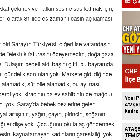
Ço
kat çekmek ve halkın sesine ses katmak için,
eri olarak 81 ilde eş zamanlı basın açıklaması
 biri Saray'ın Türkiye'si, diğeri ise vatandaşın
inde "elektrik faturasını ödeyemedim, doğalgaza
. "Ulaşım bedeli aldı başını gitti, bu bayramda
CHP 
ın gündelik sorunları yok. Markete gidildiğinde
İlçe 
 alamadık, süt bile alamadık, bu ayı nasıl
Atan
 derdi yok, kiracının da ev sahibinin de mağdur
Yeni P
i yok. Saray'da bebek bezlerine gelen
Ataşeh
Kadro 
yat artışının, yağın, çayın, pirincin, soğanın
tığı endişe yok. Çocuğunu okula aç göndermek
ATAŞE
resini kaynatamayan kadınların çaresizliği yok.
TEMİZ