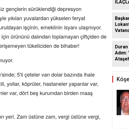
İLAÇ
şsiz gençlerin sürüklendiği depresyon
ÇALIŞ
ARALI
le yıkılan yuvalardan yükselen feryat
Başkan
Lokant
ruldayan işçinin, emeklinin isyanı ulaşmıyor.
Vatand
ı için ürününü dalından toplamayan çiftçiden de
Araya 
rişemeyen tüketiciden de bihaber!
Duran 
Adım: 
lmuyor.
Ataşeh
'sinde; 5'li çeteler varı dolar bazında ihale
Köşe
tili, yollar, köprüler, hastaneler yapanlar var,
enler var, dört beş kurumdan birden maaş
ın yeri. Zam üstüne zam, vergi üstüne vergi,