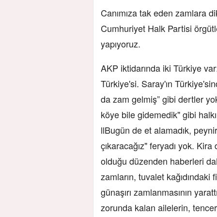
Canımıza tak eden zamlara dik
Cumhuriyet Halk Partisi örgütl
yapıyoruz.
AKP iktidarında iki Türkiye var:
Türkiye'si. Saray'ın Türkiye's
da zam gelmiş” gibi dertler yok
köye bile gidemedik" gibi halk
llBugün de et alamadık, peynir
çıkaracağız" feryadı yok. Kira
olduğu düzenden haberleri dah
zamların, tuvalet kağıdındaki fi
günaşırı zamlanmasının yarat
zorunda kalan ailelerin, tence