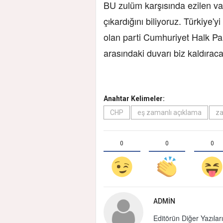
BU zulüm karşısında ezilen va
çıkardığını biliyoruz. Türkiye
olan parti Cumhuriyet Halk Parti
arasındaki duvarı biz kaldıracağ
Anahtar Kelimeler:
CHP
eş zamanlı açıklama
z
0
0
0
ADMIN
Editörün Diğer Yazıları