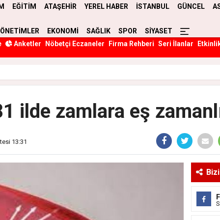
M
EĞİTİM
ATAŞEHİR
YEREL HABER
İSTANBUL
GÜNCEL
A
YÖNETİMLER
EKONOMİ
SAĞLIK
SPOR
SİYASET
e
Anketler
Nöbetçi Eczaneler
Firma Rehberi
Seri İlanlar
Etkinli
1 ilde zamlara eş zamanl
tesi 13:31
Biz
S