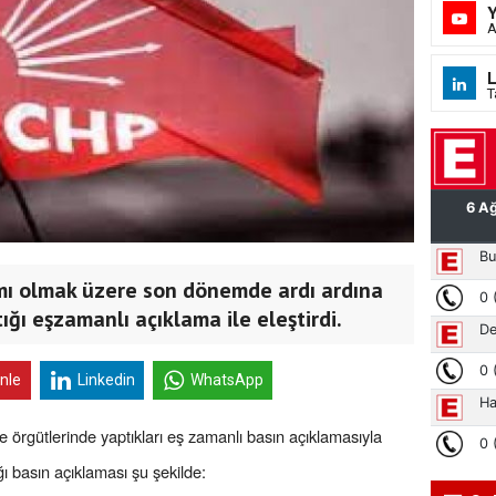
A
L
T
mı olmak üzere son dönemde ardı ardına
ığı eşzamanlı açıklama ile eleştirdi.
inle
Linkedin
WhatsApp
çe örgütlerinde yaptıkları eş zamanlı basın açıklamasıyla
ı basın açıklaması şu şekilde: