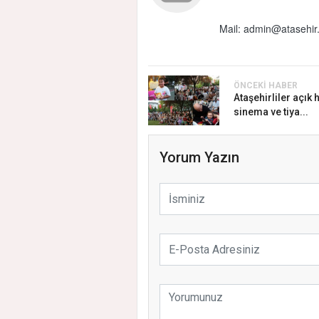
Mail:
admin@atasehir.
ÖNCEKI HABER
Ataşehirliler açık
sinema ve tiya...
Yorum Yazın