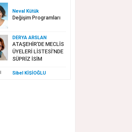
Neval Kütük
Değişim Programları
DERYA ARSLAN
ATAŞEHİR’DE MECLİS
ÜYELERİ LİSTESİ’NDE
SÜPRİZ İSİM
Sibel KİŞİOĞLU
EUROVISION'DA
NELER OLUYOR?