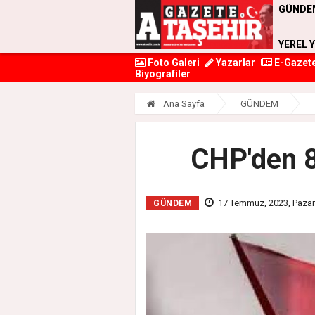
GÜNDE
YEREL 
Foto Galeri
Yazarlar
E-Gazet
Biyografiler
Ana Sayfa
GÜNDEM
CHP'den 8
17 Temmuz, 2023, Pazar
GÜNDEM