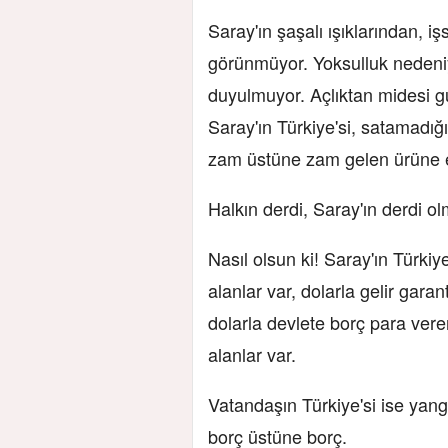
Saray'ın şaşalı ışıklarından, i
görünmüyor. Yoksulluk nedeniy
duyulmuyor. Açlıktan midesi gu
Saray'ın Türkiye'si, satamadığ
zam üstüne zam gelen ürüne e
Halkın derdi, Saray'ın derdi o
Nasıl olsun ki! Saray'ın Türkiye
alanlar var, dolarla gelir garan
dolarla devlete borç para ver
alanlar var.
Vatandaşın Türkiye'si ise yang
borç üstüne borç.