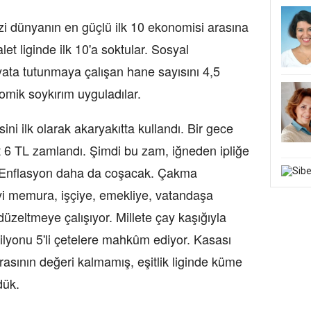
zi dünyanın en güçlü ilk 10 ekonomisi arasına
et liginde ilk 10'a soktular. Sosyal
ata tutunmaya çalışan hane sayısını 4,5
omik soykırım uyguladılar.
ini ilk olarak akaryakıtta kullandı. Bir gece
t 6 TL zamlandı. Şimdi bu zam, iğneden ipliğe
. Enflasyon daha da coşacak. Çakma
 memura, işçiye, emekliye, vatandaşa
düzeltmeye çalışıyor. Millete çay kaşığıyla
milyonu 5'li çetelere mahkûm ediyor. Kasası
arasının değeri kalmamış, eşitlik liginde küme
dük.