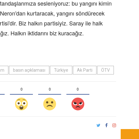
tandaşlarımıza sesleniyoruz: bu yangını kimin
'yi Neron'dan kurtaracak, yangını söndürecek
si'dir. Biz halkın partisiyiz. Saray ile halk
ız. Halkın iktidarını biz kuracağız.
am
basın açıklaması
Türkiye
Ak Parti
ÖTV
0
0
0