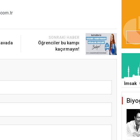
com.tr
SONRAKI HABER
 havada
Öğrenciler bu kampı
kaçırmayın!
İmsak
Biyo