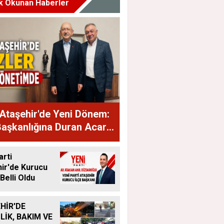
k Okunan Haberler
Ataşehir'de Yeni Dönem:
Başkanlığına Duran Acar
dı
arti
ir'de Kurucu
Belli Oldu
HİR'DE
LİK, BAKIM VE