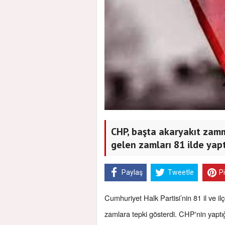
CHP, başta akaryakıt zam
gelen zamları 81 ilde yapt
Paylaş
Tweetle
P
Cumhuriyet Halk Partisi’nin 81 il ve il
zamlara tepki gösterdi. CHP'nin yaptığ