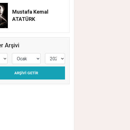
Mustafa Kemal
ATATÜRK
r Arşivi
ARŞIVI GETIR
EHİR BELEDİYESİ’NİN EĞİTİM MATERYAL