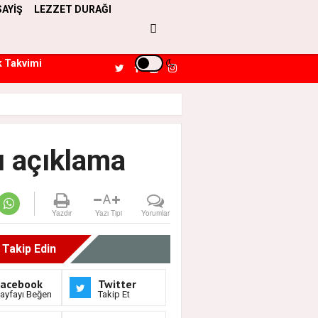
SAYİŞ
LEZZET DURAĞI
k Takvimi
ı açıklama
A
Yazdır
Yazı Tipi
Yorumlar
i Takip Edin
Facebook
Twitter
ayfayı Beğen
Takip Et