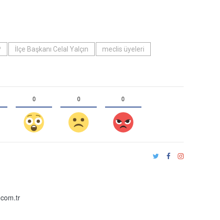
P
İlçe Başkanı Celal Yalçın
meclis üyeleri
0
0
0
com.tr