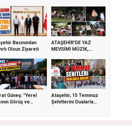
şehir Basınından
ATAŞEHİR’DE YAZ
ırlı Olsun Ziyareti
MEVSİMİ MÜZİK,
SİNEMA VE ŞENL...
at Güneş: "Yerel
Ataşehir, 15 Temmuz
ının Görüş ve
Şehitlerini Dualarla
tiri...
Andı...