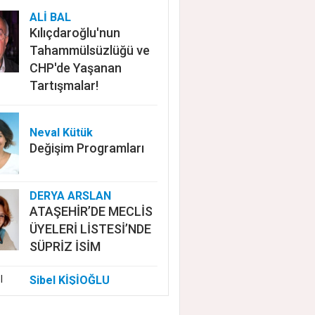
ALİ BAL
Kılıçdaroğlu'nun
Tahammülsüzlüğü ve
CHP'de Yaşanan
Tartışmalar!
Neval Kütük
Değişim Programları
DERYA ARSLAN
ATAŞEHİR’DE MECLİS
ÜYELERİ LİSTESİ’NDE
SÜPRİZ İSİM
Sibel KİŞİOĞLU
EUROVISION'DA
NELER OLUYOR?