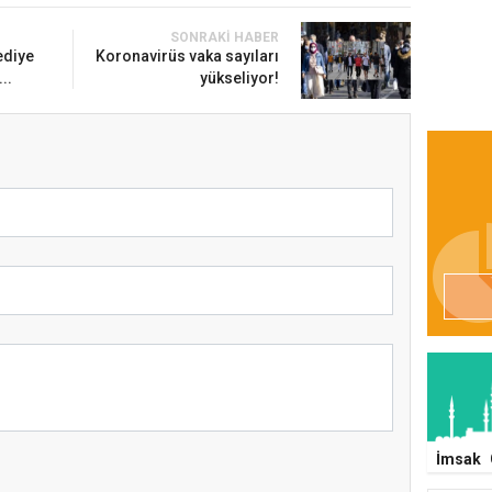
SONRAKI HABER
ediye
Koronavirüs vaka sayıları
..
yükseliyor!
İmsak