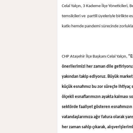
Celal Yalçın, 3 Kademe İlçe Yöneticileri, 
temsilcileri ve partili üyeleriyle birlikt
katkı hemde pandemi sürecinde zorluklarla
CHP Ataşehir İlçe Başkanı Celal Yalçın,
"Es
önerilerimizi her zaman dile getiriyoruz
yakından takip ediyoruz. Büyük market
küçük esnafımız bu zor süreçte ihtiyaç 
ölçekli esnaflarımızın ayakta kalması s
sektörde faaliyet gösteren esnafımızın
vatandaşlarımıza ağır fatura olarak ya
her zaman sahip çıkarak, alışverişlerim