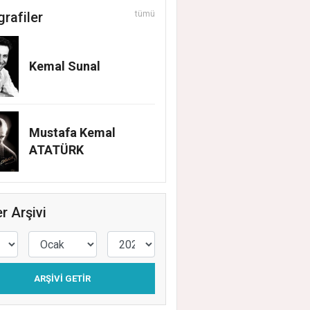
grafiler
tümü
Kemal Sunal
Mustafa Kemal
ATATÜRK
r Arşivi
 Acar'dan İlk Adım: "Büyük Ataşehir Bulu
ARŞIVI GETIR