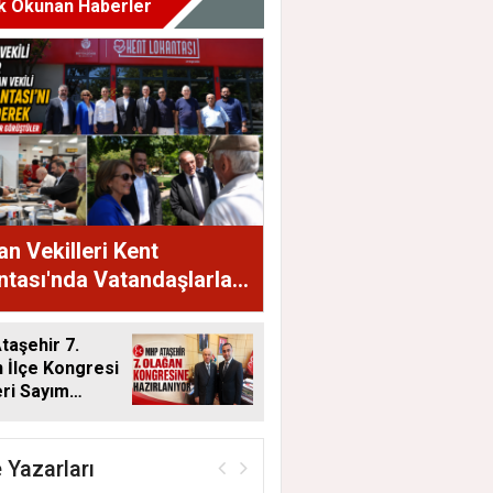
k Okunan Haberler
n Vekilleri Kent
tası'nda Vatandaşlarla
raya Geldi
aşehir 7.
 İlçe Kongresi
eri Sayım
ı
 Yazarları