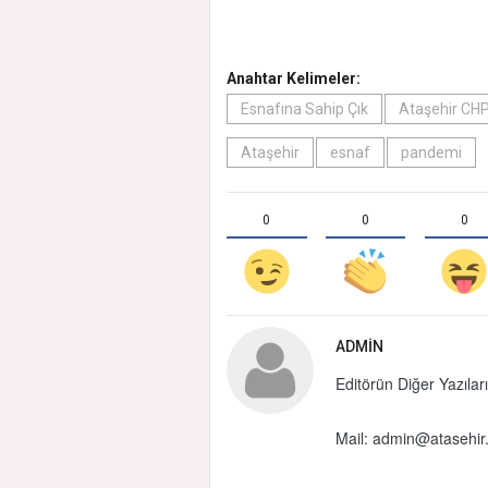
Anahtar Kelimeler:
Esnafına Sahip Çık
Ataşehir CH
Ataşehir
esnaf
pandemi
0
0
0
ADMIN
Editörün Diğer Yazıları
Mail:
admin@atasehir.