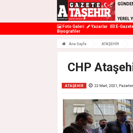
GÜNDE
YEREL 
Foto Galeri
Yazarlar
E-Gazet
Biyografiler
Ana Sayfa
ATAŞEHİR
CHP Ataşehi
22 Mart, 2021, Pazarte
ATAŞEHİR