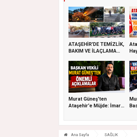
ATAŞEHİR'DE TEMİZLİK,
Ata
BAKIM VE İLAÇLAMA
Hay
ÇALIŞ...
Murat Güneş'ten
Mur
Ataşehir'e Müjde: İmar
Bas
Planla...
Eleş
Ana Sayfa
SAĞLIK