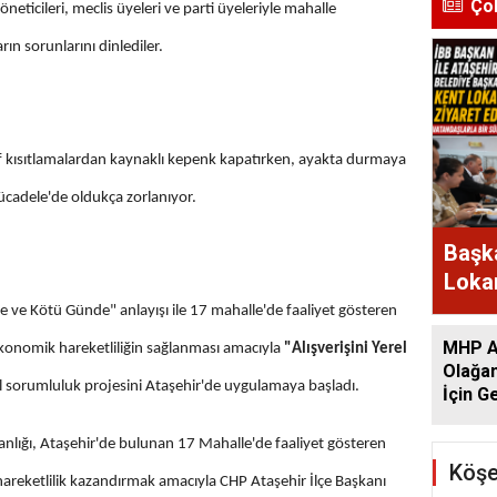
Ço
neticileri, meclis üyeleri ve parti üyeleriyle mahalle
rın sorunlarını dinlediler.
f kısıtlamalardan kaynaklı kepenk kapatırken, ayakta durmaya
ücadele'de oldukça zorlanıyor.
Başka
Lokan
Bir A
de ve Kötü Günde" anlayışı ile 17 mahalle'de faaliyet gösteren
MHP At
 ekonomik hareketliliğin sağlanması amacıyla
"Alışverişini Yerel
Olağan
 sorumluluk projesini Ataşehir'de uygulamaya başladı.
İçin G
Başlad
kanlığı, Ataşehir'de bulunan 17 Mahalle'de faaliyet gösteren
Köşe
areketlilik kazandırmak amacıyla CHP Ataşehir İlçe Başkanı