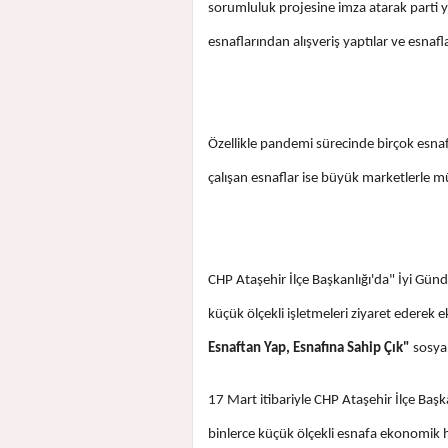
sorumluluk projesine imza atarak parti yö
esnaflarından alışveriş yaptılar ve esnafla
Özellikle pandemi sürecinde birçok esna
çalışan esnaflar ise büyük marketlerle m
CHP Ataşehir İlçe Başkanlığı'da" İyi Gün
küçük ölçekli işletmeleri ziyaret ederek
Esnaftan Yap, Esnafına Sahip Çık"
sosyal
17 Mart itibariyle CHP Ataşehir İlçe Baş
binlerce küçük ölçekli esnafa ekonomik h