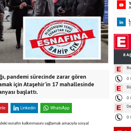
A
L
T
ığı, pandemi sürecinde zarar gören
amak için Ataşehir'in 17 mahallesinde
nyası başlattı.
inle
Linkedin
WhatsApp
'deki esnafın kalkınmasını sağlamak amacıyla sosyal