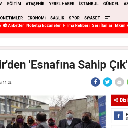
M
EĞİTİM
ATAŞEHİR
YEREL HABER
İSTANBUL
GÜNCEL
A
YÖNETİMLER
EKONOMİ
SAĞLIK
SPOR
SİYASET
e
Anketler
Nöbetçi Eczaneler
Firma Rehberi
Seri İlanlar
Etkinli
r'den 'Esnafına Sahip Çık
si 11:52
Biz
S