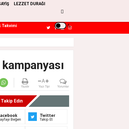
SAYİŞ
LEZZET DURAĞI
k Takvimi
' kampanyası
A
Yazdır
Yazı Tipi
Yorumlar
i Takip Edin
Facebook
Twitter
ayfayı Beğen
Takip Et