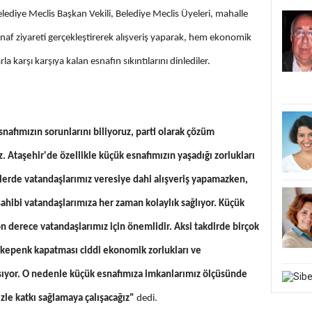
Belediye Meclis Başkan Vekili, Belediye Meclis Üyeleri, mahalle
e esnaf ziyareti gerçekleştirerek alışveriş yaparak, hem ekonomik
 karşı karşıya kalan esnafın sıkıntılarını dinlediler.
nafımızın sorunlarını biliyoruz, parti olarak çözüm
. Ataşehir'de özellikle küçük esnafımızın yaşadığı zorlukları
lerde vatandaşlarımız veresiye dahi alışveriş yapamazken,
sahibi vatandaşlarımıza her zaman kolaylık sağlıyor. Küçük
on derece vatandaşlarımız için önemlidir. Aksi takdirde birçok
 kepenk kapatması ciddi ekonomik zorlukları ve
nsıyor. O nedenle küçük esnafımıza imkanlarımız ölçüsünde
izle katkı sağlamaya çalışacağız"
dedi.