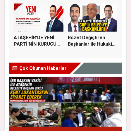
Başkanlığına...
Old...
ATAŞEHİR'DE YENİ
Rozet Değiştiren
PARTİ'NİN KURUCU
Başkanlar ile Hukuki
İLÇE BAŞKAN...
Süreci...
Çok Okunan Haberler