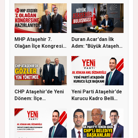
MHP Ataşehir 7.
Duran Acar'dan İlk
Olağan İlçe Kongresi
Adım: "Büyük Ataşehir
İçin Ger...
Bulu...
CHP Ataşehir'de Yeni
Yeni Parti Ataşehir'de
Dönem: İlçe
Kurucu Kadro Belli
Başkanlığına...
Old...