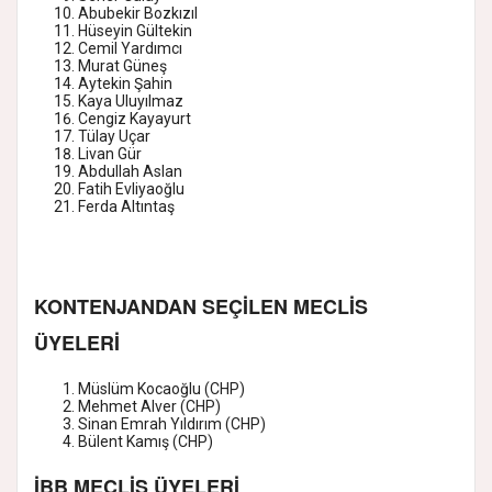
Abubekir Bozkızıl
Hüseyin Gültekin
Cemil Yardımcı
Murat Güneş
Aytekin Şahin
Kaya Uluyılmaz
Cengiz Kayayurt
Tülay Uçar
Livan Gür
Abdullah Aslan
Fatih Evliyaoğlu
Ferda Altıntaş
KONTENJANDAN SEÇİLEN MECLİS
ÜYELERİ
Müslüm Kocaoğlu (CHP)
Mehmet Alver (CHP)
Sinan Emrah Yıldırım (CHP)
Bülent Kamış (CHP)
İBB MECLİS ÜYELERİ