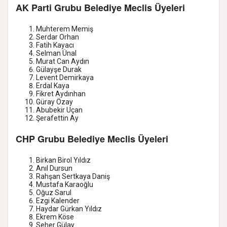
AK Parti Grubu Belediye Meclis Üyeleri
Muhterem Memiş
Serdar Orhan
Fatih Kayacı
Selman Ünal
Murat Can Aydın
Gülayşe Durak
Levent Demirkaya
Erdal Kaya
Fikret Aydınhan
Güray Özay
Abubekir Uçan
Şerafettin Ay
CHP Grubu Belediye Meclis Üyeleri
Birkan Birol Yıldız
Anıl Dursun
Rahşan Sertkaya Daniş
Mustafa Karaoğlu
Oğuz Sarul
Ezgi Kalender
Haydar Gürkan Yıldız
Ekrem Köse
Seher Gülay