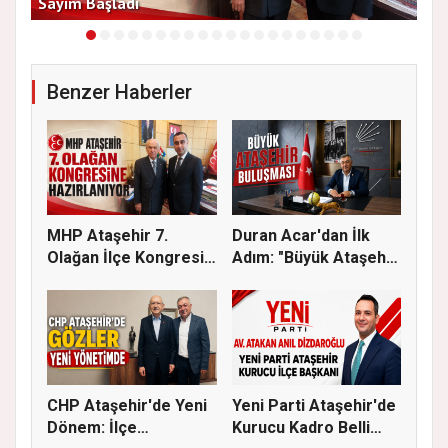
Sayım Başladı
Bir
Benzer Haberler
MHP Ataşehir 7.
Duran Acar'dan İlk
Olağan İlçe Kongresi
Adım: "Büyük Ataşehir
İçin Ger...
Bulu...
CHP Ataşehir'de Yeni
Yeni Parti Ataşehir'de
Dönem: İlçe
Kurucu Kadro Belli