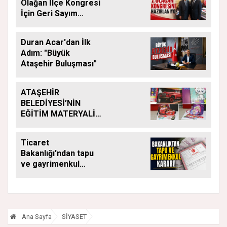
Olağan İlçe Kongresi
İçin Geri Sayım
Başladı
Duran Acar'dan İlk
Adım: "Büyük
Ataşehir Buluşması"
ATAŞEHİR
BELEDİYESİ’NİN
EĞİTİM MATERYALİ
DESTEĞİ YENİ
DÖNEMDE DE
Ticaret
SÜRÜYOR
Bakanlığı'ndan tapu
ve gayrimenkul
kararı: Bu kritik adımı
atlayan satış
yapamayacak
Ana Sayfa
SİYASET