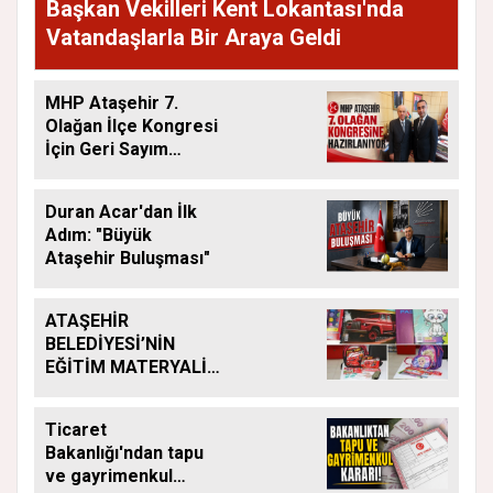
Başkan Vekilleri Kent Lokantası'nda
Vatandaşlarla Bir Araya Geldi
MHP Ataşehir 7.
Olağan İlçe Kongresi
İçin Geri Sayım
Başladı
Duran Acar'dan İlk
Adım: "Büyük
Ataşehir Buluşması"
ATAŞEHİR
BELEDİYESİ’NİN
EĞİTİM MATERYALİ
DESTEĞİ YENİ
DÖNEMDE DE
Ticaret
SÜRÜYOR
Bakanlığı'ndan tapu
ve gayrimenkul