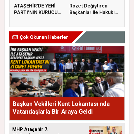
ATAŞEHİR'DE YENİ
Rozet Değiştiren
PARTİ'NİN KURUCU
Başkanlar ile Hukuki
İLÇE BAŞKAN...
Süreci...
Çok Okunan Haberler
Başkan Vekilleri Kent Lokantası'nda
Vatandaşlarla Bir Araya Geldi
MHP Ataşehir 7.