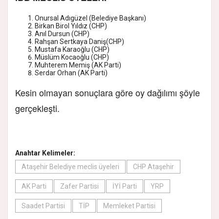
Onursal Adıgüzel (Belediye Başkanı)
Birkan Birol Yıldız (CHP)
Anıl Dursun (CHP)
Rahşan Sertkaya Daniş(CHP)
Mustafa Karaoğlu (CHP)
Müslüm Kocaoğlu (CHP)
Muhterem Memiş (AK Parti)
Serdar Orhan (AK Parti)
Kesin olmayan sonuçlara göre oy dağılımı şöyle
gerçekleşti.
Anahtar Kelimeler:
Ataşehir Belediye meclis üyeleri
CHP Ataşehir
AK Parti
Zafer Partisi
İYİ Parti
YRP
Saadet Partisi
TİP
Memleket Partisi