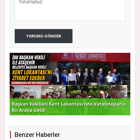
YORUMU GÖNDER
Başkan Vekilleri Kent Lokantası'nda Vatandaşlarla
Dur
Bir Araya Geldi
Bu
Benzer Haberler