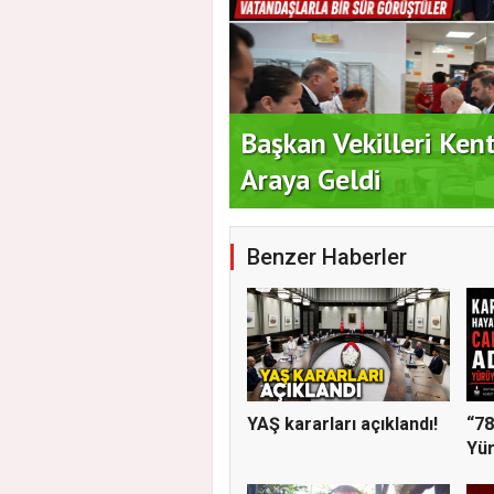
i İçin Geri Sayım
Başkan Vekilleri Ken
Araya Geldi
Benzer Haberler
YAŞ kararları açıklandı!
“78
Yür
Ger