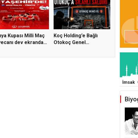
ya Kupası Milli Maç
Koç Holding’e Bağlı
ecanı dev ekranda
Otokoç Genel
Müdürlüğü He...
İmsak
Biyo