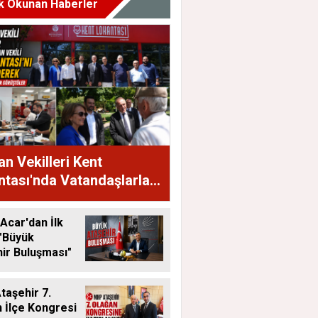
k Okunan Haberler
n Vekilleri Kent
tası'nda Vatandaşlarla
raya Geldi
Acar'dan İlk
"Büyük
ir Buluşması"
aşehir 7.
 İlçe Kongresi