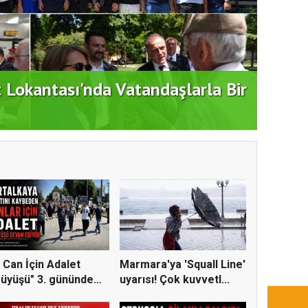
t Lokantası'nda Vatandaşlarla Bir
Duran
 Can İçin Adalet
Marmara'ya 'Squall Line'
üyüşü" 3. gününde
uyarısı! Çok kuvvetl...
e...