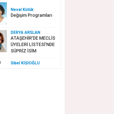
Neval Kütük
Değişim Programları
DERYA ARSLAN
ATAŞEHİR’DE MECLİS
ÜYELERİ LİSTESİ’NDE
SÜPRİZ İSİM
Sibel KİŞİOĞLU
EUROVISION'DA
NELER OLUYOR?