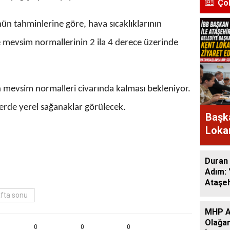
Ço
n tahminlerine göre, hava sıcaklıklarının
e mevsim normallerinin 2 ila 4 derece üzerinde
ın mevsim normalleri civarında kalması bekleniyor.
lerde yerel sağanaklar görülecek.
Başka
Lokan
Bir A
Duran 
Adım: 
Ataşeh
fta sonu
MHP At
Olağan
0
0
0