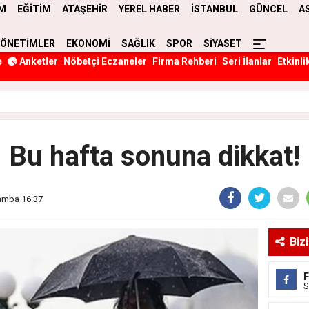
M
EĞİTİM
ATAŞEHİR
YEREL HABER
İSTANBUL
GÜNCEL
A
YÖNETİMLER
EKONOMİ
SAĞLIK
SPOR
SİYASET
e
Anketler
Nöbetçi Eczaneler
Firma Rehberi
Seri İlanlar
Etkinli
Bu hafta sonuna dikkat!
amba 16:37
Biz
S