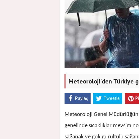
Meteoroloji'den Türkiye ge
Paylaş
Tweetle
P
Meteoroloji Genel Müdürlüğün
genelinde sıcaklıklar mevsim nor
sağanak ve gök gürültülü sağanak