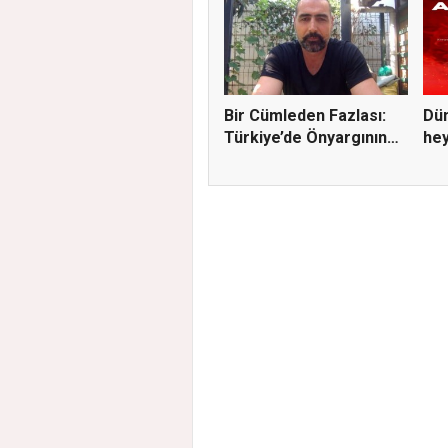
Bir Cümleden Fazlası:
Dün
Türkiye’de Önyargının
hey
S...
A...