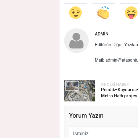
ADMIN
Editörün Diğer Yazıları
Mail:
admin@atasehir.
ÖNCEKI HABER
Pendik–Kaynarca
Metro Hattı projes.
Yorum Yazın