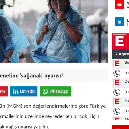
A
L
T
neline 'sağanak' uyarısı!
inle
Linkedin
WhatsApp
ün (MGM) son değerlendirmelerine göre Türkiye
mallerinin üzerinde seyrederken birçok il için
 yağış uyarısı yapıldı.