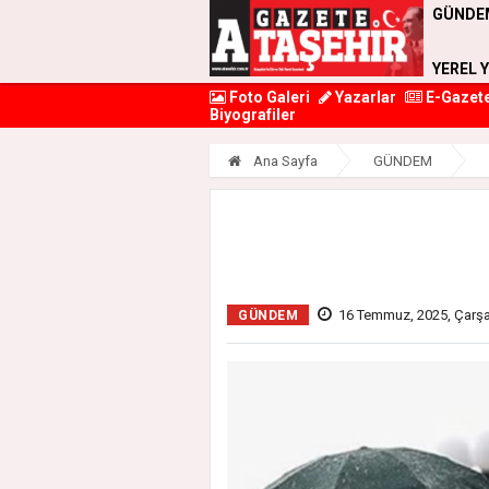
GÜNDE
YEREL 
Foto Galeri
Yazarlar
E-Gazet
Biyografiler
Ana Sayfa
GÜNDEM
16 Temmuz, 2025, Çarş
GÜNDEM