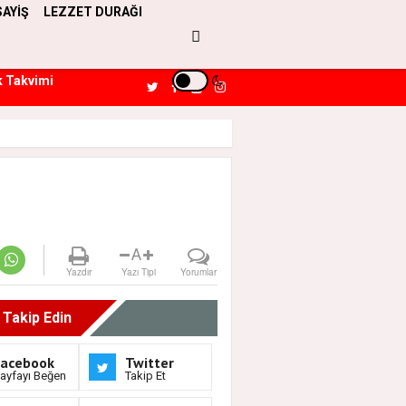
SAYİŞ
LEZZET DURAĞI
k Takvimi
A
Yazdır
Yazı Tipi
Yorumlar
i Takip Edin
Facebook
Twitter
ayfayı Beğen
Takip Et