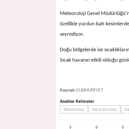
Meteoroloji Genel Müdürlüğü’nü
özellikle yurdun batı kesimlerd
seyrediyor.
Doğu bölgelerde ise sıcaklıklar
Sıcak havanın etkili olduğu gün
CUMHURİYET
Kaynak:
Anahtar Kelimeler:
Meteoroloji
Hava durumu
ha
0
0
0