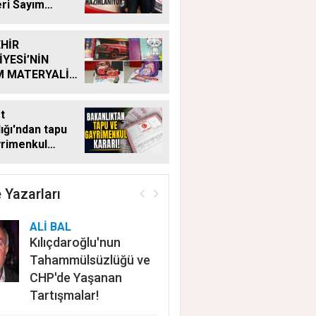
eri Sayım
ı
HİR
İYESİ’NİN
M MATERYALİ
Ğİ YENİ
MDE DE
t
YOR
ığı'ndan tapu
yrimenkul
 Bu kritik adımı
n satış
ayacak
 Yazarları
ALİ BAL
Kılıçdaroğlu'nun
Tahammülsüzlüğü ve
CHP'de Yaşanan
Tartışmalar!