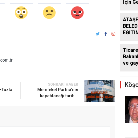
İçin G
Başlad
ATAŞE
BELED
EĞİTİ
DESTE
DÖNE
Ticare
SÜRÜ
Bakanl
com.tr
ve ga
kararı:
atlaya
yapam
Köşe
SONRAKI HABER
–Tuzla
Memleket Partisi'nin
..
kapatılacağı tarih...