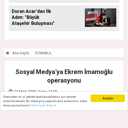
Araya Geldi
Duran Acar'dan İlk
Adım: "Büyük
Ataşehir Buluşması"
Ana Sayfa
İSTANBUL
Sosyal Medya’ya Ekrem İmamoğlu
operasyonu
21 Mart, 2025, Cuma 11:02
Sitemizden en iyi şekilde faydalanabilmeniz için çerezler
Anladım
kullanılmaktadır. Bu siteye giriş yaparak çerez kullanımını kabul
etmiş sayılıyorsunuz.
Daha Fazla Bilgi Al
Ana Sayfa
Web TV
Foto Galeri
Yazarlar