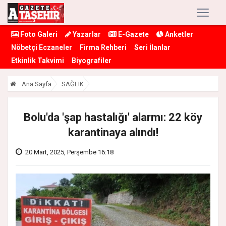
Foto Galeri
Yazarlar
E-Gazete
Anketler
Nöbetçi Eczaneler
Firma Rehberi
Seri İlanlar
Etkinlik Takvimi
Biyografiler
Ana Sayfa
SAĞLIK
Bolu'da 'şap hastalığı' alarmı: 22 köy
karantinaya alındı!
20 Mart, 2025, Perşembe 16:18