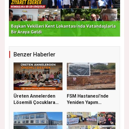
rla
Duran Acar'dan İlk Adım: "Büyük Ataşehir
AT
Buluşması"
DE
Benzer Haberler
Üreten Annelerden
FSM Hastanesi’nde
Lösemili Çocuklara
Yeniden Yapım
Destek
Çalışmaları S...