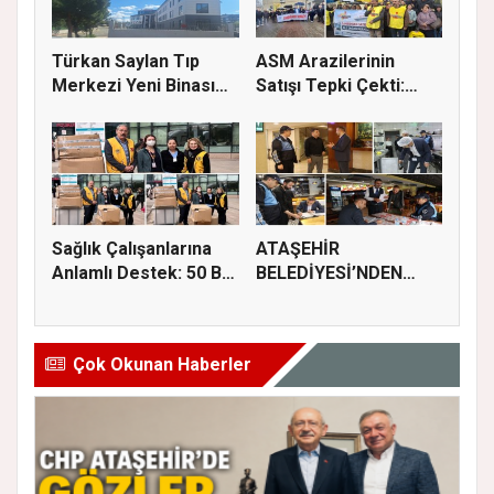
Türkan Saylan Tıp
ASM Arazilerinin
Merkezi Yeni Binası
Satışı Tepki Çekti:
İçin İz...
“Sağlık...
Sağlık Çalışanlarına
ATAŞEHİR
Anlamlı Destek: 50 Bin
BELEDİYESİ’NDEN
M...
GIDA GÜVENLİĞİ
İÇİN...
Çok Okunan Haberler