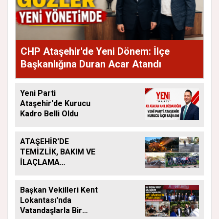
CHP Ataşehir'de Yeni Dönem: İlçe
Başkanlığına Duran Acar Atandı
Yeni Parti
Ataşehir'de Kurucu
Kadro Belli Oldu
ATAŞEHİR'DE
TEMİZLİK, BAKIM VE
İLAÇLAMA
ÇALIŞMALARI
ARALIKSIZ SÜRÜYOR
Başkan Vekilleri Kent
Lokantası'nda
Vatandaşlarla Bir