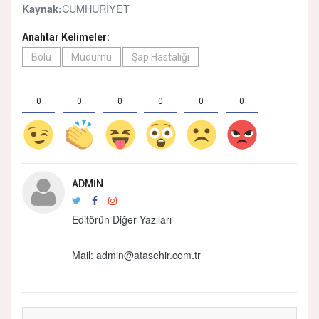
CUMHURİYET
Kaynak:
Anahtar Kelimeler:
Bolu
Mudurnu
Şap Hastalığı
0
0
0
0
0
0
ADMIN
Editörün Diğer Yazıları
Mail:
admin@atasehir.com.tr