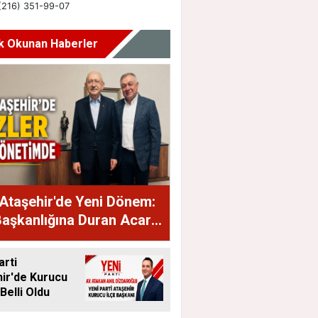
k Okunan Haberler
Ataşehir'de Yeni Dönem:
Başkanlığına Duran Acar
dı
arti
ir'de Kurucu
Belli Oldu