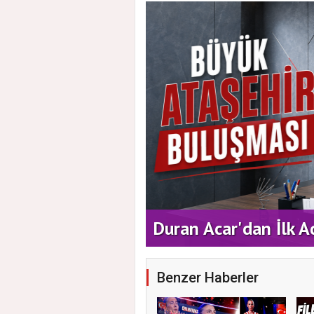
 Vatandaşlarla Bir
Duran Acar'dan İlk A
Benzer Haberler