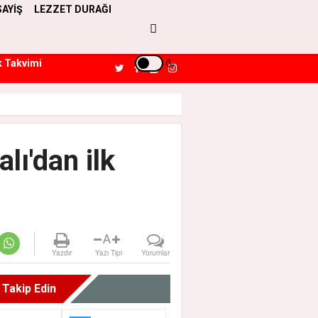
SAYİŞ
LEZZET DURAĞI
k Takvimi
lı'dan ilk
A
Yazdır
Yazı Tipi
Yorumlar
i Takip Edin