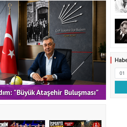
Habe
ATAŞ
dım: "Büyük Ataşehir Buluşması"
DEST