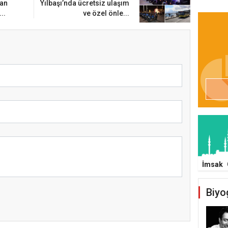
ğan
Yılbaşı’nda ücretsiz ulaşım
..
ve özel önle...
İmsak
Biyo