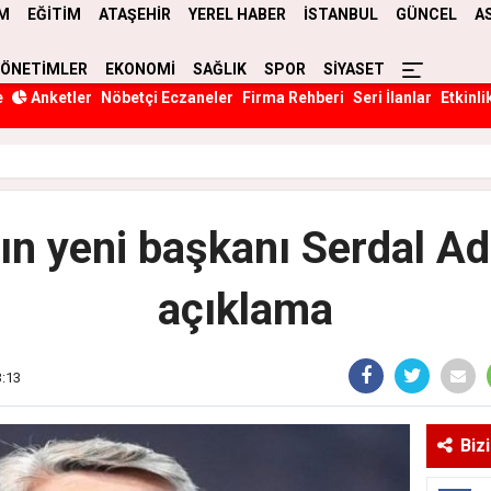
M
EĞİTİM
ATAŞEHİR
YEREL HABER
İSTANBUL
GÜNCEL
A
YÖNETİMLER
EKONOMİ
SAĞLIK
SPOR
SİYASET
e
Anketler
Nöbetçi Eczaneler
Firma Rehberi
Seri İlanlar
Etkinli
ın yeni başkanı Serdal Ada
açıklama
3:13
Biz