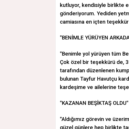
kutluyor, kendisiyle birlikte 
gönderiyorum. Yediden yetmi
camiasına en içten teşekkürl
"BENİMLE YÜRÜYEN ARKADAŞ
"Benimle yol yürüyen tüm Be
Çok özel bir teşekkürü de, 
tarafından düzenlenen kump
bulunan Tayfur Havutçu kard
kardeşime ve ailelerine teş
"KAZANAN BEŞİKTAŞ OLDU"
"Aldığımız görevin ve üzerim
güzel günlere hep birlikte t