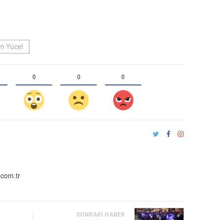
n Yücel
0
0
0
com.tr
SONRAKI HABER