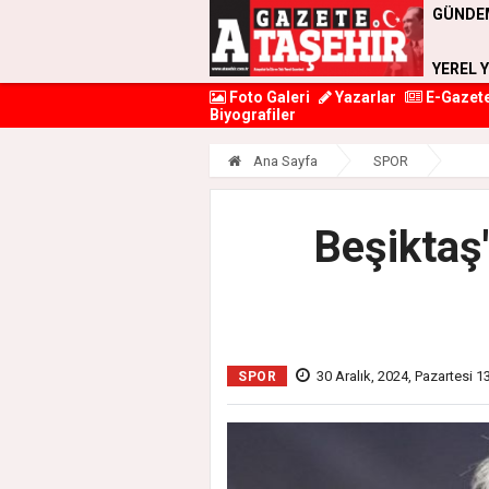
GÜNDE
YEREL 
Foto Galeri
Yazarlar
E-Gazet
Biyografiler
Ana Sayfa
SPOR
Beşiktaş'
30 Aralık, 2024, Pazartesi 1
SPOR