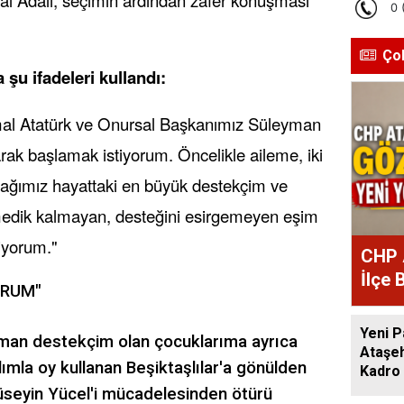
Ço
 şu ifadeleri kullandı:
al Atatürk ve Onursal Başkanımız Süleyman
rak başlamak istiyorum. Öncelikle aileme, iki
acağımız hayattaki en büyük destekçim ve
dik kalmayan, desteğini esirgemeyen eşim
iyorum."
CHP 
İlçe 
ORUM"
Atan
Yeni P
man destekçim olan çocuklarıma ayrıca
Ataşeh
ımla oy kullanan Beşiktaşlılar'a gönülden
Kadro 
seyin Yücel'i mücadelesinden ötürü