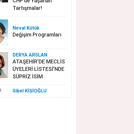
CHP'de Yaşanan
Tartışmalar!
Neval Kütük
Değişim Programları
DERYA ARSLAN
ATAŞEHİR’DE MECLİS
ÜYELERİ LİSTESİ’NDE
SÜPRİZ İSİM
Sibel KİŞİOĞLU
EUROVISION'DA
NELER OLUYOR?