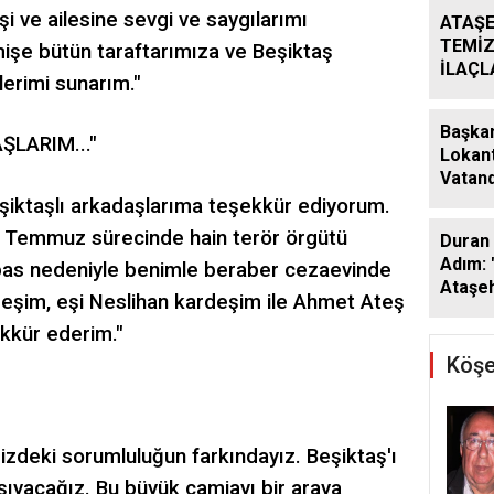
eşi ve ailesine sevgi ve saygılarımı
ATAŞE
TEMİZ
şe bütün taraftarımıza ve Beşiktaş
İLAÇ
erimi sunarım."
ÇALIŞ
ARALI
Başkan
LARIM..."
Lokant
Vatand
Araya 
şiktaşlı arkadaşlarıma teşekkür ediyorum.
3 Temmuz sürecinde hain terör örgütü
Duran 
Adım: 
as nedeniyle benimle beraber cezaevinde
Ataşeh
eşim, eşi Neslihan kardeşim ile Ahmet Ateş
ekkür ederim."
Köşe
izdeki sorumluluğun farkındayız. Beşiktaş'ı
aşıyacağız. Bu büyük camiayı bir araya