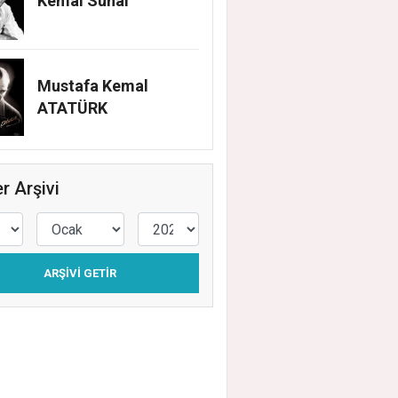
Kemal Sunal
Mustafa Kemal
ATATÜRK
r Arşivi
EHİR BELEDİYESİ’NİN EĞİTİM MATERYAL
ARŞIVI GETIR
EĞİ YENİ DÖNEMDE DE SÜRÜYOR