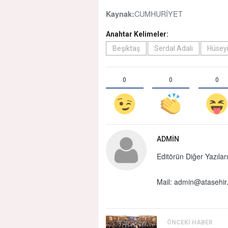
CUMHURİYET
Kaynak:
Anahtar Kelimeler:
Beşiktaş
Serdal Adalı
Hüseyi
0
0
0
ADMIN
Editörün Diğer Yazıları
Mail:
admin@atasehir.
ÖNCEKI HABER