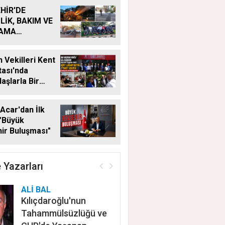
HİR'DE
LİK, BAKIM VE
LAMA
MALARI
KSIZ SÜRÜYOR
 Vekilleri Kent
ası'nda
aşlarla Bir
Geldi
Acar'dan İlk
"Büyük
ir Buluşması"
 Yazarları
ALİ BAL
Kılıçdaroğlu'nun
Tahammülsüzlüğü ve