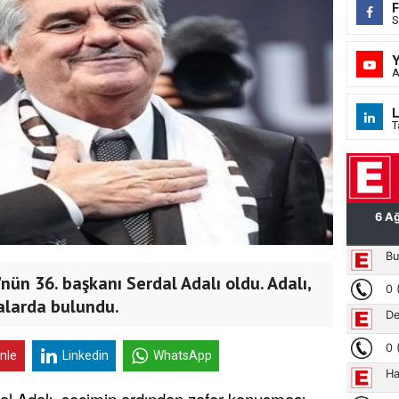
S
A
L
T
nün 36. başkanı Serdal Adalı oldu. Adalı,
alarda bulundu.
inle
Linkedin
WhatsApp
dal Adalı, seçimin ardından zafer konuşması