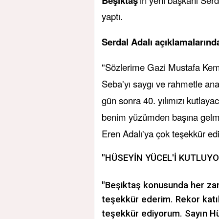
Beşiktaş
yaptı.
Serdal Adalı açıklamalarında
"Sözlerime Gazi Mustafa Kem
Seba'yı saygı ve rahmetle ana
gün sonra 40. yılımızı kutlay
benim yüzümden başına gelme
Eren Adalı'ya çok teşekkür ed
"HÜSEYİN YÜCEL'İ KUTLUY
"Beşiktaş konusunda her za
teşekkür ederim. Rekor katıl
teşekkür ediyorum. Sayın Hü