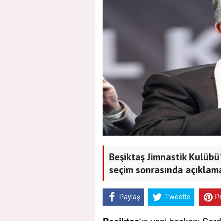
Beşiktaş Jimnastik Kulübü'
seçim sonrasında açıklam
Paylaş
Tweetle
P
'ın yeni başkanı Ser