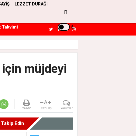
SAYİŞ
LEZZET DURAĞI
k Takvimi
 için müjdeyi
A
Yazdır
Yazı Tipi
Yorumlar
i Takip Edin