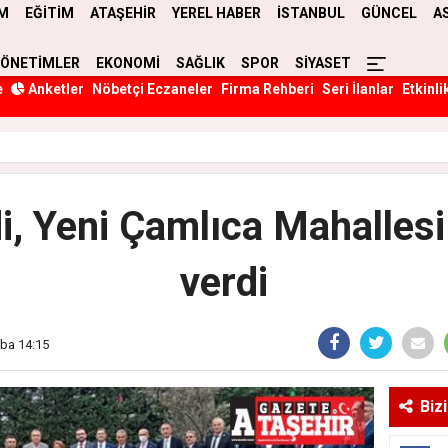
M
EĞİTİM
ATAŞEHİR
YEREL HABER
İSTANBUL
GÜNCEL
A
YÖNETİMLER
EKONOMİ
SAĞLIK
SPOR
SİYASET
e
Anketler
Nöbetçi Eczaneler
Firma Rehberi
Seri İlanlar
Etkinli
di, Yeni Çamlıca Mahallesi
verdi
mba 14:15
Biz