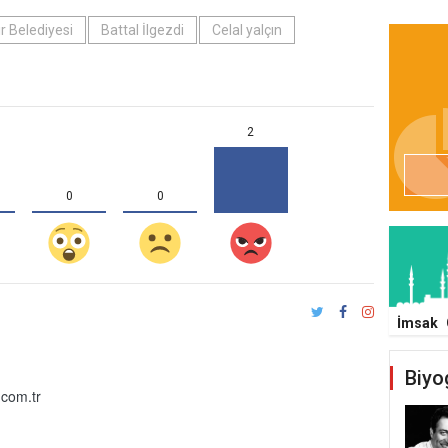
r Belediyesi
Battal İlgezdi
Celal yalçın
2
0
0
İmsak
Biyo
com.tr