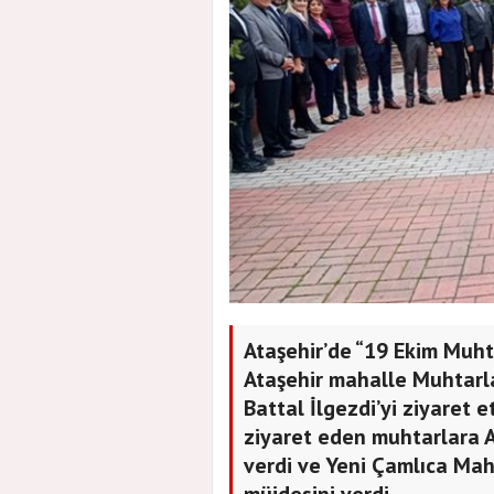
Ataşehir’de “19 Ekim Muht
Ataşehir mahalle Muhtarla
Battal İlgezdi’yi ziyaret e
ziyaret eden muhtarlara Ata
verdi ve Yeni Çamlıca Ma
müjdesini verdi.