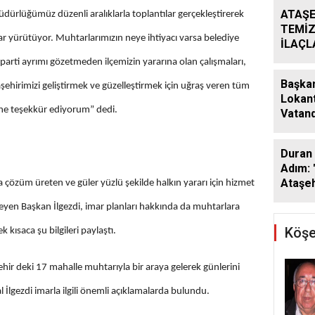
ATAŞE
üdürlüğümüz düzenli aralıklarla toplantılar gerçekleştirerek
TEMİZ
lar yürütüyor. Muhtarlarımızın neye ihtiyacı varsa belediye
İLAÇ
ÇALIŞ
 parti ayrımı gözetmeden ilçemizin yararına olan çalışmaları,
ARALI
Başkan
taşehirimizi geliştirmek ve güzelleştirmek için uğraş veren tüm
Lokant
ne teşekkür ediyorum” dedi.
Vatand
Araya 
Duran 
Adım: 
Ataşeh
çözüm üreten ve güler yüzlü şekilde halkın yararı için hizmet
eyen Başkan İlgezdi, imar planları hakkında da muhtarlara
Köşe
kısaca şu bilgileri paylaştı.
ir deki 17 mahalle muhtarıyla bir araya gelerek günlerini
 İlgezdi imarla ilgili önemli açıklamalarda bulundu.