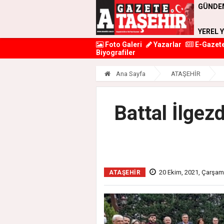
GÜNDE
YEREL 
Foto Galeri
Yazarlar
E-Gazet
Biyografiler
Ana Sayfa
ATAŞEHİR
Battal İlgez
20 Ekim, 2021, Çarşa
ATAŞEHİR