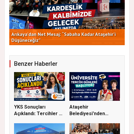
Arıkaya’dan Net Mesaj: “Sabaha Kadar Ataşehir’i
CHP
Düşüneceğiz”
ve 
Benzer Haberler
YKS Sonuçları
Ataşehir
Açıklandı: Tercihler 29
Belediyesi'nden
Temmuz'...
Üniversite Tercihi Y...