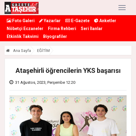
Foto Galeri
Yazarlar
E-Gazete
Anketler
Nöbetçi Eczaneler
Firma Rehberi
Seri İlanlar
Etkinlik Takvimi
Biyografiler
Ana Sayfa
EĞİTİM
Ataşehirli öğrencilerin YKS başarısı
31 Ağustos, 2023, Perşembe 12:20