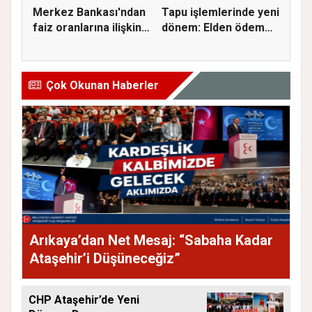
Merkez Bankası'ndan
Tapu işlemlerinde yeni
faiz oranlarına ilişkin
dönem: Elden ödeme
a...
ve...
Çok Okunan Haberler
Arıkaya’dan Net Mesaj: “Sabaha Kadar
Ataşehir’i Düşüneceğiz”
CHP Ataşehir’de Yeni