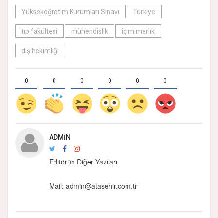
Yükseköğretim Kurumları Sınavı
Türkiye
tıp fakültesi
mühendislik
iç mimarlık
diş hekimliği
0
0
0
0
0
0
ADMIN
Editörün Diğer Yazıları
Mail:
admin@atasehir.com.tr