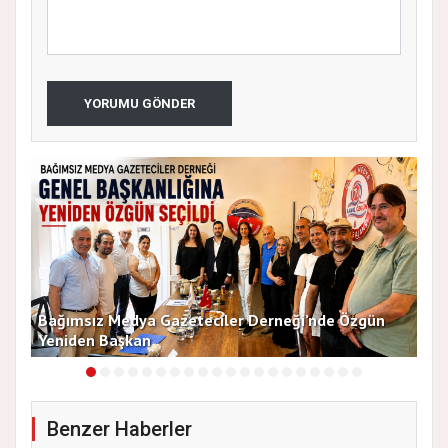
YORUMU GÖNDER
13
Bağımsız Medya Gazeteciler Derneği’nde Özgün
Arı
Yeniden Başkan
Dü
Benzer Haberler