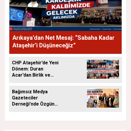
Arıkaya’dan Net Mesaj: “Sabaha Kadar
Ataşehir’i Düşüneceğiz”
CHP Ataşehir’de Yeni
Dönem: Duran
Acar’dan Birlik ve
Saha Mesajı
Bağımsız Medya
Gazeteciler
Derneği’nde Özgün
Yeniden Başkan