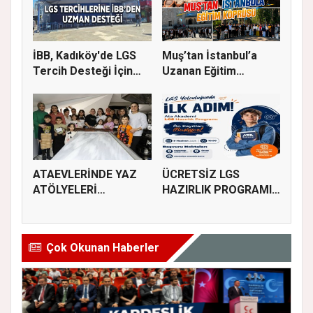
İBB, Kadıköy'de LGS
Muş’tan İstanbul’a
Tercih Desteği İçin
Uzanan Eğitim
Danı...
Köprüsü
ATAEVLERİNDE YAZ
ÜCRETSİZ LGS
ATÖLYELERİ
HAZIRLIK PROGRAMI
BAŞLIYOR
KAYITLARI BAŞL...
Çok Okunan Haberler