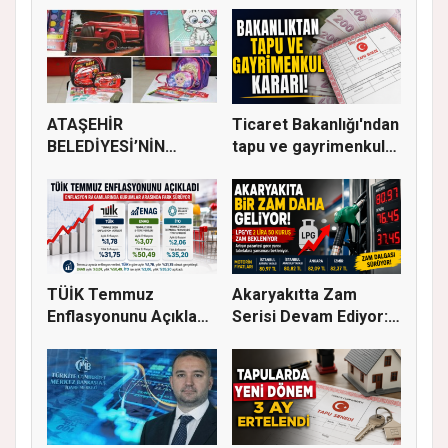
ATAŞEHİR
Ticaret Bakanlığı'ndan
BELEDİYESİ’NİN
tapu ve gayrimenkul
EĞİTİM MATERYALİ
ka...
DEST...
TÜİK Temmuz
Akaryakıtta Zam
Enflasyonunu Açıkladı:
Serisi Devam Ediyor:
Aylık Artı...
Bu Kez S...