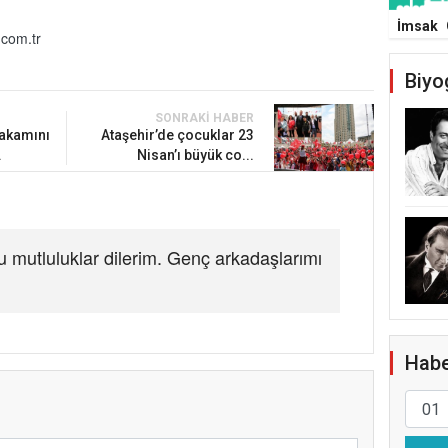
İmsak
com.tr
Biyo
SONRAKI HABER
akamını
Ataşehir’de çocuklar 23
.
Nisan’ı büyük co...
 mutluluklar dilerim. Genç arkadaşlarımı
Habe