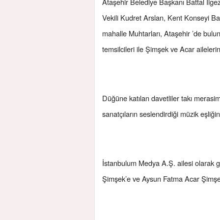
Ataşehir Belediye Başkanı Battal İlgez
Vekili Kudret Arslan, Kent Konseyi B
mahalle Muhtarları, Ataşehir ’de bulun
temsilcileri ile Şimşek ve Acar ailelerin
Düğüne katılan davetliler takı merasi
sanatçıların seslendirdiği müzik eşliği
İstanbulum Medya A.Ş. ailesi olarak 
Şimşek’e ve Aysun Fatma Acar Şimşek’