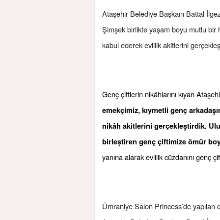
Ataşehir Belediye Başkanı Battal İlge
Şimşek birlikte yaşam boyu mutlu bir ha
kabul ederek evlilik akitlerini gerçekleşt
Genç çiftlerin nikâhlarını kıyan Ataşeh
emekçimiz, kıymetli genç arkadaşı
nikâh akitlerini gerçekleştirdik. U
birleştiren genç çiftimize ömür bo
yanına alarak evlilik cüzdanını genç ç
Ümraniye Salon Princess’de yapılan d