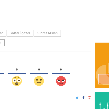
ar
Battal İlgezdi
Kudret Arslan
k
0
0
0