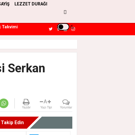
SAYİŞ
LEZZET DURAĞI
k Takvimi
si Serkan
A
Yazdır
Yazı Tipi
Yorumlar
i Takip Edin