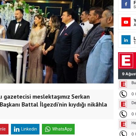
S
A
L
T
lı gazetecisi meslektaşımız Serkan
Başkanı Battal İlgezdi’nin kıydığı nikâhla
inle
Linkedin
WhatsApp