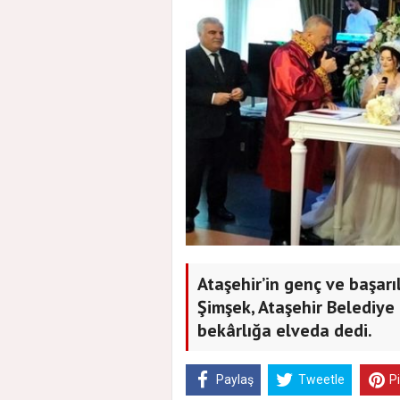
Ataşehir’in genç ve başarı
Şimşek, Ataşehir Belediye 
bekârlığa elveda dedi.
Paylaş
Tweetle
P