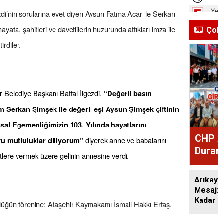
zdi’nin sorularına evet diyen Aysun Fatma Acar ile Serkan
yata, şahitleri ve davetlilerin huzurunda attıkları imza ile
Ço
irdiler.
ir Belediye Başkanı Battal İlgezdi,
“Değerli basın
m Serkan Şimşek ile değerli eşi Aysun Şimşek çiftinin
lusal Egemenliğimizin 103. Yılında hayatlarını
CHP 
diyerek anne ve babalarını
yu mutluluklar diliyorum”
Duran
iftlere vermek üzere gelinin annesine verdi.
Mesa
Arıkay
Mesaj
Kadar 
üğün törenine; Ataşehir Kaymakamı İsmail Hakkı Ertaş,
Düşün