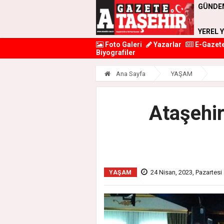
GÜNDE
YEREL 
Foto Galeri
Yazarlar
E-Gazet
Biyografiler
Ana Sayfa
YAŞAM
Ataşehir
24 Nisan, 2023, Pazartesi
YAŞAM