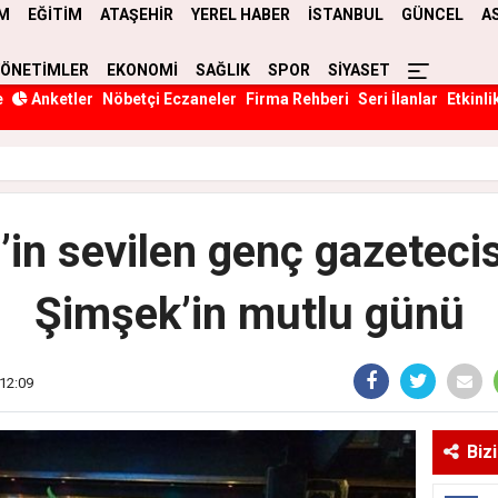
M
EĞİTİM
ATAŞEHİR
YEREL HABER
İSTANBUL
GÜNCEL
A
YÖNETİMLER
EKONOMİ
SAĞLIK
SPOR
SİYASET
e
Anketler
Nöbetçi Eczaneler
Firma Rehberi
Seri İlanlar
Etkinli
’in sevilen genç gazeteci
Şimşek’in mutlu günü
 12:09
Biz