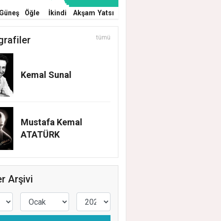
Güneş
Öğle
İkindi
Akşam
Yatsı
grafiler
tümü
Kemal Sunal
Mustafa Kemal
ATATÜRK
r Arşivi