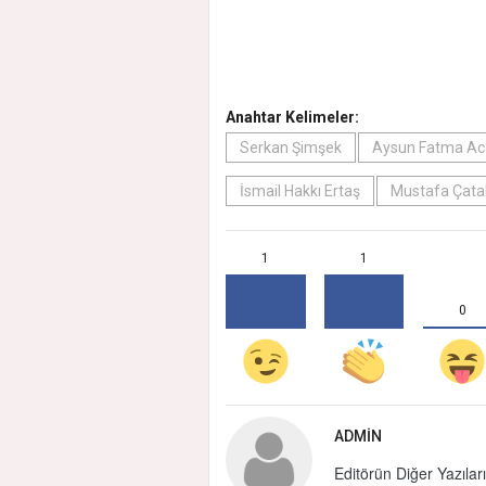
Anahtar Kelimeler:
Serkan Şimşek
Aysun Fatma Ac
İsmail Hakkı Ertaş
Mustafa Çata
1
1
0
ADMIN
Editörün Diğer Yazıları