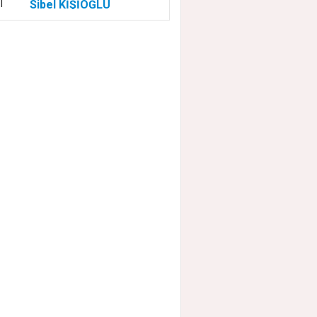
Sibel KİŞİOĞLU
EUROVISION'DA
NELER OLUYOR?