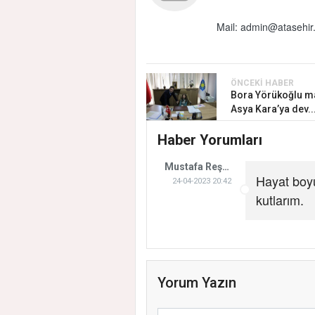
Mail:
admin@atasehir.
ÖNCEKI HABER
Bora Yörükoğlu m
Asya Kara’ya dev..
Haber Yorumları
Mustafa Reşit Başbay
Hayat boyu
24-04-2023 20:42
kutlarım.
Yorum Yazın