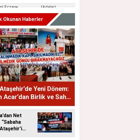
k Okunan Haberler
Ataşehir’de Yeni Dönem:
 Acar’dan Birlik ve Saha
jı
a’dan Net
: “Sabaha
Ataşehir’i
eceğiz”