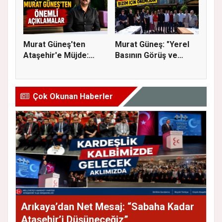
Murat Güneş'ten
Murat Güneş: "Yerel
Ataşehir'e Müjde:
Basının Görüş ve
İmar Planla...
Eleştiri...
Çok Okunan Haberler
Arıkaya’dan Net Mesaj: “Sabaha Kadar
Ataşehir’i Düşüneceğiz”