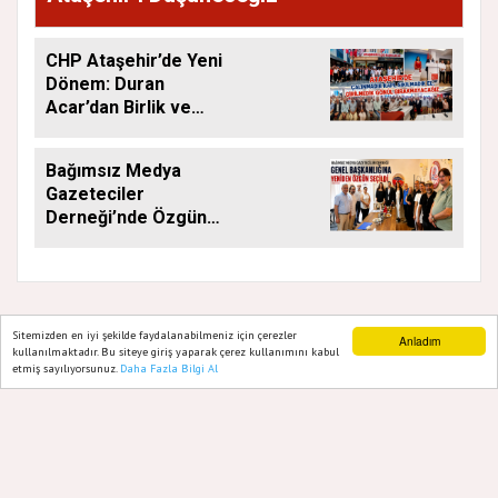
CHP Ataşehir’de Yeni
Dönem: Duran
Acar’dan Birlik ve
Saha Mesajı
Bağımsız Medya
Gazeteciler
Derneği’nde Özgün
Yeniden Başkan
Sitemizden en iyi şekilde faydalanabilmeniz için çerezler
Anladım
kullanılmaktadır. Bu siteye giriş yaparak çerez kullanımını kabul
GAZETE ATAŞEHIR 2020
etmiş sayılıyorsunuz.
Daha Fazla Bilgi Al
Ana Sayfa
Web TV
Foto Galeri
Yazarlar
Yazılım |
Onemsoft
Künye
Gizlilik Politikası
Hakkımızda
Sitene Ekle
İletişim