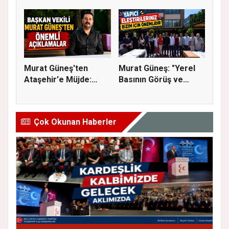
SİNEMA VE ŞENL...
Murat Güneş'ten
Murat Güneş: "Yerel
Ataşehir'e Müjde:
Basının Görüş ve
İmar Planla...
Eleştiri...
Çok Okunan Haberler