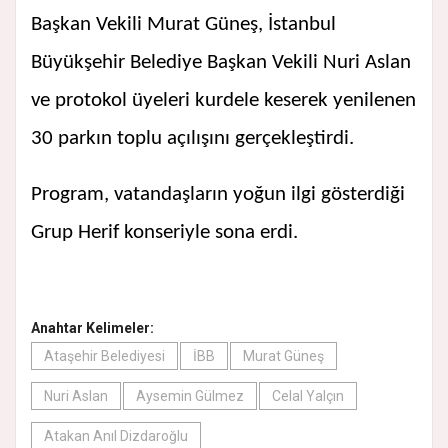
Başkan Vekili Murat Güneş, İstanbul
Büyükşehir Belediye Başkan Vekili Nuri Aslan
ve protokol üyeleri kurdele keserek yenilenen
30 parkın toplu açılışını gerçekleştirdi.
Program, vatandaşların yoğun ilgi gösterdiği
Grup Herif konseriyle sona erdi.
Anahtar Kelimeler:
Ataşehir Belediyesi
İBB
Murat Güneş
Nuri Aslan
Aysemin Gülmez
Celal Yalçın
Atakan Anıl Dizdaroğlu