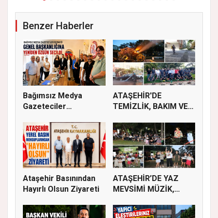
Benzer Haberler
Bağımsız Medya
ATAŞEHİR'DE
Gazeteciler
TEMİZLİK, BAKIM VE
Derneği’nde Özgün...
İLAÇLAMA ÇALIŞ...
Ataşehir Basınından
ATAŞEHİR’DE YAZ
Hayırlı Olsun Ziyareti
MEVSİMİ MÜZİK,
SİNEMA VE ŞENL...