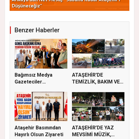
Düşüneceğiz”
ve 
Benzer Haberler
Bağımsız Medya
ATAŞEHİR'DE
Gazeteciler
TEMİZLİK, BAKIM VE
Derneği’nde Özgün...
İLAÇLAMA ÇALIŞ...
Ataşehir Basınından
ATAŞEHİR’DE YAZ
Hayırlı Olsun Ziyareti
MEVSİMİ MÜZİK,