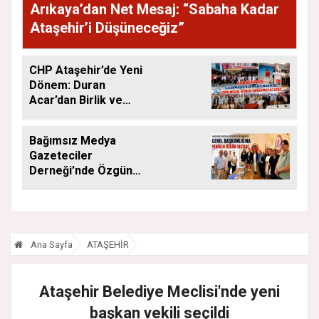
Arıkaya’dan Net Mesaj: “Sabaha Kadar
Ataşehir’i Düşüneceğiz”
CHP Ataşehir’de Yeni
Dönem: Duran
Acar’dan Birlik ve
Saha Mesajı
Bağımsız Medya
Gazeteciler
Derneği’nde Özgün
Yeniden Başkan
Ana Sayfa
ATAŞEHİR
Ataşehir Belediye Meclisi'nde yeni
başkan vekili seçildi