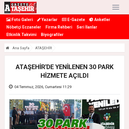
Foto Galeri
Yazarlar
E-Gazete
Anketler
Nöbetçi Eczaneler
Firma Rehberi
Seri İlanlar
Etkinlik Takvimi
Biyografiler
Ana Sayfa
ATAŞEHİR
ATAŞEHİR'DE YENİLENEN 30 PARK
HİZMETE AÇILDI
04 Temmuz, 2026, Cumartesi 11:29