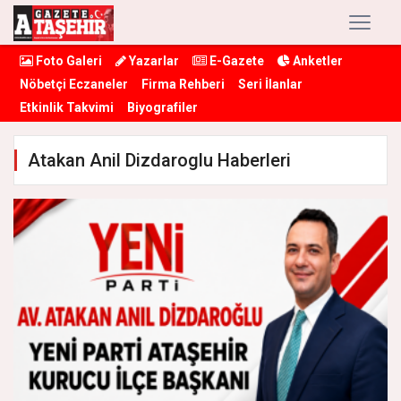
Foto Galeri
Yazarlar
E-Gazete
Anketler
Nöbetçi Eczaneler
Firma Rehberi
Seri İlanlar
Etkinlik Takvimi
Biyografiler
Atakan Anil Dizdaroglu Haberleri