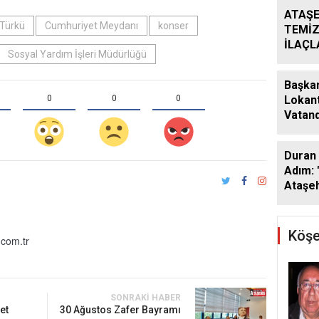
ATAŞE
 Türkü
Cumhuriyet Meydanı
konser
TEMİZ
İLAÇ
Sosyal Yardım İşleri Müdürlüğü
ÇALIŞ
ARALI
Başkan
0
0
0
Lokant
Vatand
Araya 
Duran 
Adım: 
Ataşeh
Köşe
com.tr
SONRAKI HABER
et
30 Ağustos Zafer Bayramı