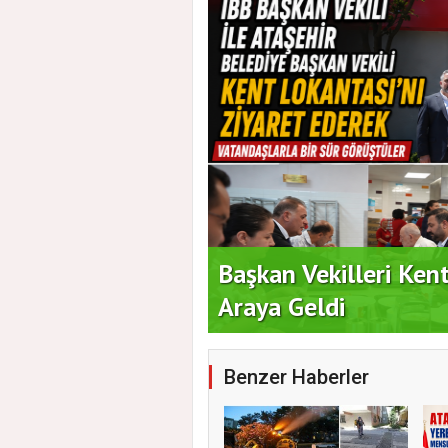
ekili Tülay Uçar'ı
Başkan Vekilleri Ken
Araya Geldi
Benzer Haberler