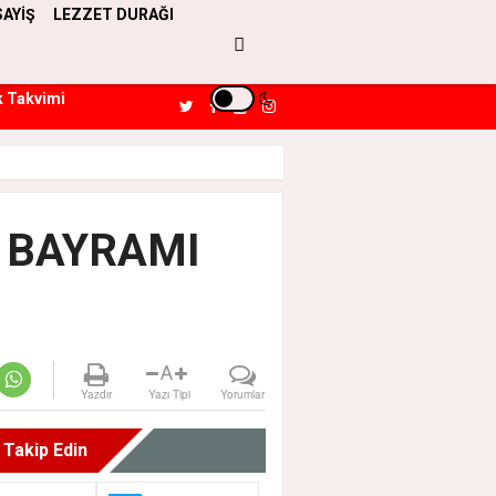
SAYİŞ
LEZZET DURAĞI
k Takvimi
R BAYRAMI
A
Yazdır
Yazı Tipi
Yorumlar
i Takip Edin