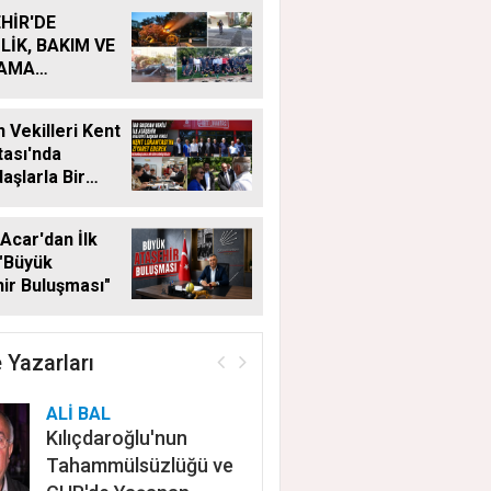
HİR'DE
LİK, BAKIM VE
LAMA
MALARI
KSIZ SÜRÜYOR
 Vekilleri Kent
ası'nda
aşlarla Bir
Geldi
Acar'dan İlk
"Büyük
ir Buluşması"
 Yazarları
ALİ BAL
Kılıçdaroğlu'nun
Tahammülsüzlüğü ve