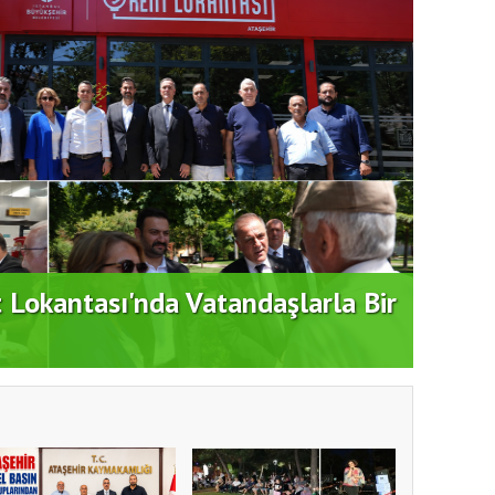
t Lokantası'nda Vatandaşlarla Bir
Duran