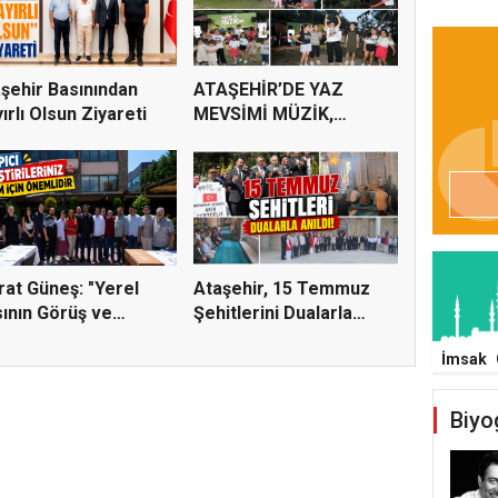
şehir Basınından
ATAŞEHİR’DE YAZ
ırlı Olsun Ziyareti
MEVSİMİ MÜZİK,
SİNEMA VE ŞENL...
at Güneş: "Yerel
Ataşehir, 15 Temmuz
ının Görüş ve
Şehitlerini Dualarla
tiri...
Andı...
İmsak
Biyo