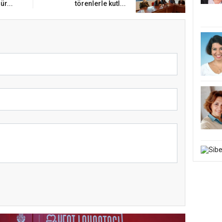
ür...
törenlerle kutl...