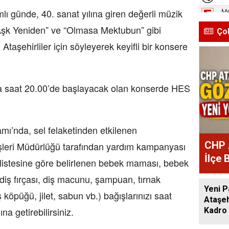
mlı günde, 40. sanat yılına giren değerli müzik
“Aşk Yeniden” ve “Olmasa Mektubun” gibi
Ço
 Ataşehirliler için söyleyerek keyifli bir konsere
a saat 20.00’de başlayacak olan konserde HES
mı’nda, sel felaketinden etkilenen
CHP 
şleri Müdürlüğü tarafından yardım kampanyası
İlçe 
listesine göre belirlenen bebek maması, bebek
Atan
 (diş fırçası, diş macunu, şampuan, tırnak
Yeni P
 köpüğü, jilet, sabun vb.) bağışlarınızı saat
Ataşeh
na getirebilirsiniz.
Kadro 