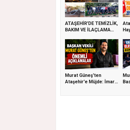
ATAŞEHİR'DE TEMİZLİK,
Ata
BAKIM VE İLAÇLAMA
Hay
ÇALIŞ...
Murat Güneş'ten
Mur
Ataşehir'e Müjde: İmar
Bas
Planla...
Eleş