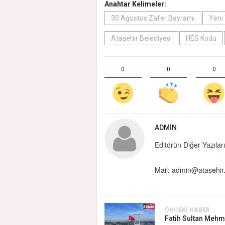
Anahtar Kelimeler:
30 Ağustos Zafer Bayramı
Yeni
Ataşehir Belediyesi
HES Kodu
0
0
0
ADMIN
Editörün Diğer Yazıları
Mail:
admin@atasehir.
ÖNCEKI HABER
Fatih Sultan Mehm