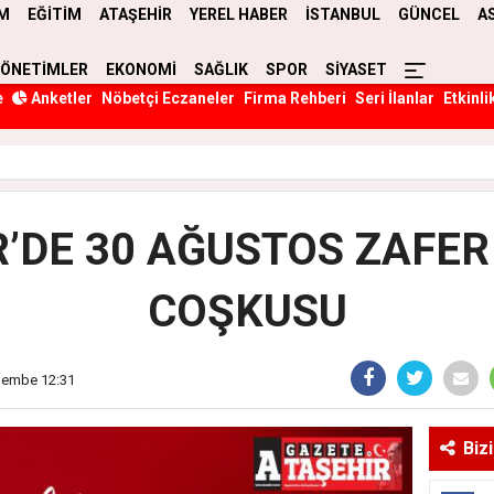
M
EĞİTİM
ATAŞEHİR
YEREL HABER
İSTANBUL
GÜNCEL
A
YÖNETİMLER
EKONOMİ
SAĞLIK
SPOR
SİYASET
e
Anketler
Nöbetçi Eczaneler
Firma Rehberi
Seri İlanlar
Etkinli
’DE 30 AĞUSTOS ZAFE
COŞKUSU
rşembe 12:31
Biz