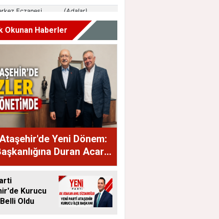
k Okunan Haberler
Ataşehir'de Yeni Dönem:
Başkanlığına Duran Acar
dı
arti
ir'de Kurucu
Belli Oldu