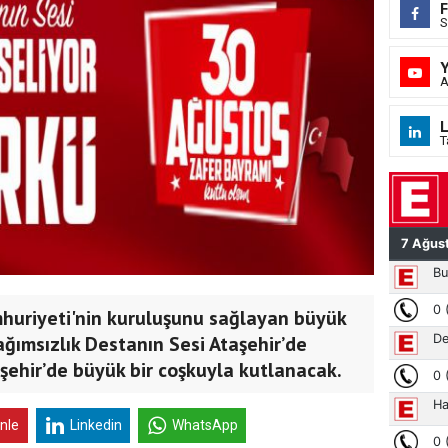
S
A
L
T
huriyeti'nin kuruluşunu sağlayan büyük
ağımsızlık Destanın Sesi Ataşehir’de
aşehir’de büyük bir coşkuyla kutlanacak.
inle
Linkedin
WhatsApp