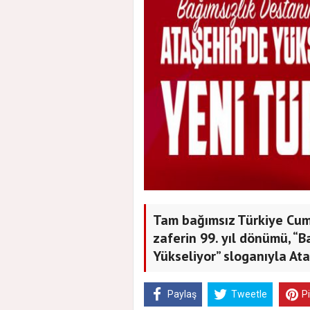
Tam bağımsız Türkiye Cum
zaferin 99. yıl dönümü, “B
Yükseliyor” sloganıyla At
Paylaş
Tweetle
P