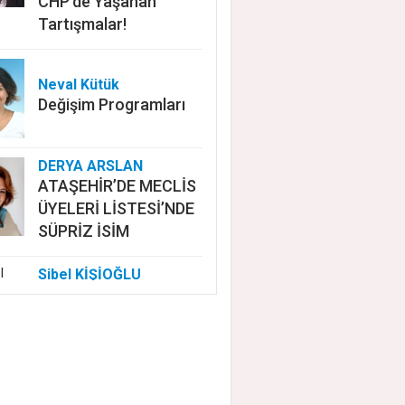
CHP'de Yaşanan
Tartışmalar!
Neval Kütük
Değişim Programları
DERYA ARSLAN
ATAŞEHİR’DE MECLİS
ÜYELERİ LİSTESİ’NDE
SÜPRİZ İSİM
Sibel KİŞİOĞLU
EUROVISION'DA
NELER OLUYOR?